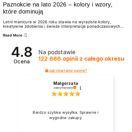
Paznokcie na lato 2026 – kolory i wzory,
które dominują
Letni manicure w 2026 roku stawia na wyraziste kolory,
kreatywne zdobienia i świeże interpretacje ponadczasowych
trendów. Wśród najmodniejszych propozycji nie brakuje
zarówno energetycznych odcieni inspirowanych wakacjami, jak
Read More
i delikatnych wzorów idealnych dla miłośniczek eleganckiej
prostoty. Jakie kolory i stylizacje paznokci będą królować latem
4.8
2026? Znajdź inspirację dla swojego manicure!
Na podstawie
122 666
opinii
z całego okresu
Ocena
Jak zbieramy opinie?
Małgorzata
zweryfikowano
Bardzo szybka wysyłka. Sprawne i
wygodne zakupy.