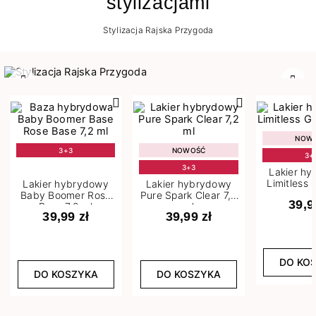
stylizacjami
Stylizacja Rajska Przygoda
Poprzedni
Nast
NOW
3+3
NOWOŚĆ
3+
3+3
Lakier h
Limitless 
Lakier hybrydowy
Lakier hybrydowy
m
Baby Boomer Rose
Pure Spark Clear 7,2
39,9
Base 7,2 ml
ml
39,99 zł
39,99 zł
DO KO
DO KOSZYKA
DO KOSZYKA