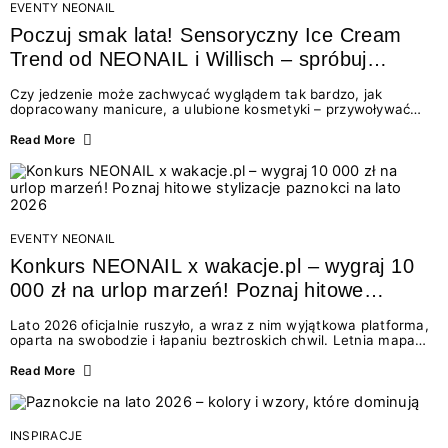
EVENTY NEONAIL
Poczuj smak lata! Sensoryczny Ice Cream
Trend od NEONAIL i Willisch – spróbuj
nowych lodów i odbierz prezent!
Czy jedzenie może zachwycać wyglądem tak bardzo, jak
dopracowany manicure, a ulubione kosmetyki – przywoływać
smak najpiękniejszych wakacyjnych wspomnień? Połączenie
świata beauty i oszałamiających deserów to coś więcej niż
Read More
chwilowa moda. To zaproszenie do celebracji chwili wszystkimi
zmysłami: przez soczysty kolor, aksamitną teksturę,
orzeźwiający zapach i słodki akcent na podniebieniu. Tego lata
NEONAIL łączy siły z marką Willisch, tworząc unikalny projekt
na styku jedzenia i piękna....
EVENTY NEONAIL
Konkurs NEONAIL x wakacje.pl – wygraj 10
000 zł na urlop marzeń! Poznaj hitowe
stylizacje paznokci na lato 2026
Lato 2026 oficjalnie ruszyło, a wraz z nim wyjątkowa platforma,
oparta na swobodzie i łapaniu beztroskich chwil. Letnia mapa
kolorów NEONAIL prowadzi nas przez najpiękniejsze
doświadczenia wakacji – od spontanicznych wyjazdów, przez
Read More
chwile relaksu, tropikalne inspiracje, aż po ekscytujące smaki.
Motywem przewodnim jest eksplorowanie i kolekcjonowanie
letnich momentów. Z tej okazji przygotowaliśmy coś absolutnie
wyjątkowego: wielki konkurs z wakacje.pl oraz dawkę
INSPIRACJE
najgorętszych trendów w...