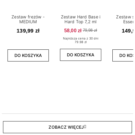
Zestaw frezów -
Zestaw Hard Base i
Zestaw s
MEDIUM
Hard Top 7,2 ml
Essen
139,99 zł
58,00 zł
149,9
79,98 zł
Najniższa cena z 30 dni
79.98 zł
DO KOSZYKA
DO KOSZYKA
DO KO
ZOBACZ WIĘCEJ