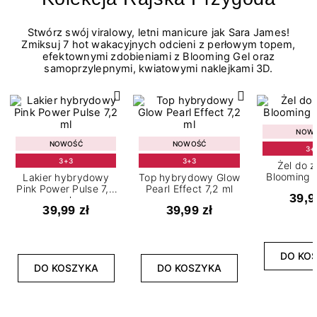
Stwórz swój viralowy, letni manicure jak Sara James!
Zmiksuj 7 hot wakacyjnych odcieni z perłowym topem,
efektownymi zdobieniami z Blooming Gel oraz
samoprzylepnymi, kwiatowymi naklejkami 3D.
NOW
NOWOŚĆ
NOWOŚĆ
3+
3+3
3+3
Żel do 
Blooming G
Lakier hybrydowy
Top hybrydowy Glow
Pink Power Pulse 7,2
Pearl Effect 7,2 ml
39,9
ml
39,99 zł
39,99 zł
DO KO
DO KOSZYKA
DO KOSZYKA