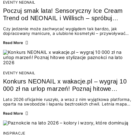
EVENTY NEONAIL
Poczuj smak lata! Sensoryczny Ice Cream
Trend od NEONAIL i Willisch – spróbuj
nowych lodów i odbierz prezent!
Czy jedzenie może zachwycać wyglądem tak bardzo, jak
dopracowany manicure, a ulubione kosmetyki – przywoływać
smak najpiękniejszych wakacyjnych wspomnień? Połączenie
świata beauty i oszałamiających deserów to coś więcej niż
Read More
chwilowa moda. To zaproszenie do celebracji chwili wszystkimi
zmysłami: przez soczysty kolor, aksamitną teksturę,
orzeźwiający zapach i słodki akcent na podniebieniu. Tego lata
NEONAIL łączy siły z marką Willisch, tworząc unikalny projekt
na styku jedzenia i piękna....
EVENTY NEONAIL
Konkurs NEONAIL x wakacje.pl – wygraj 10
000 zł na urlop marzeń! Poznaj hitowe
stylizacje paznokci na lato 2026
Lato 2026 oficjalnie ruszyło, a wraz z nim wyjątkowa platforma,
oparta na swobodzie i łapaniu beztroskich chwil. Letnia mapa
kolorów NEONAIL prowadzi nas przez najpiękniejsze
doświadczenia wakacji – od spontanicznych wyjazdów, przez
Read More
chwile relaksu, tropikalne inspiracje, aż po ekscytujące smaki.
Motywem przewodnim jest eksplorowanie i kolekcjonowanie
letnich momentów. Z tej okazji przygotowaliśmy coś absolutnie
wyjątkowego: wielki konkurs z wakacje.pl oraz dawkę
INSPIRACJE
najgorętszych trendów w...