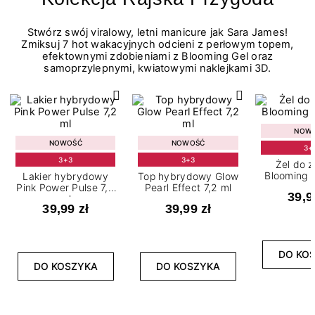
Stwórz swój viralowy, letni manicure jak Sara James!
Zmiksuj 7 hot wakacyjnych odcieni z perłowym topem,
efektownymi zdobieniami z Blooming Gel oraz
samoprzylepnymi, kwiatowymi naklejkami 3D.
NOW
NOWOŚĆ
NOWOŚĆ
3+
3+3
3+3
Żel do 
Blooming G
Lakier hybrydowy
Top hybrydowy Glow
Pink Power Pulse 7,2
Pearl Effect 7,2 ml
39,9
ml
39,99 zł
39,99 zł
DO KO
DO KOSZYKA
DO KOSZYKA