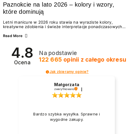
Paznokcie na lato 2026 – kolory i wzory,
które dominują
Letni manicure w 2026 roku stawia na wyraziste kolory,
kreatywne zdobienia i świeże interpretacje ponadczasowych
trendów. Wśród najmodniejszych propozycji nie brakuje
zarówno energetycznych odcieni inspirowanych wakacjami, jak
Read More
i delikatnych wzorów idealnych dla miłośniczek eleganckiej
prostoty. Jakie kolory i stylizacje paznokci będą królować latem
4.8
2026? Znajdź inspirację dla swojego manicure!
Na podstawie
122 665
opinii
z całego okresu
Ocena
Jak zbieramy opinie?
Małgorzata
zweryfikowano
Bardzo szybka wysyłka. Sprawne i
wygodne zakupy.