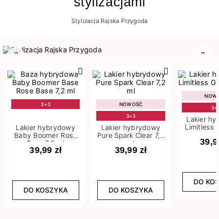
stylizacjami
Stylizacja Rajska Przygoda
Poprzedni
Nast
NOW
3+3
NOWOŚĆ
3+
3+3
Lakier h
Limitless 
Lakier hybrydowy
Lakier hybrydowy
m
Baby Boomer Rose
Pure Spark Clear 7,2
39,9
Base 7,2 ml
ml
39,99 zł
39,99 zł
DO KO
DO KOSZYKA
DO KOSZYKA