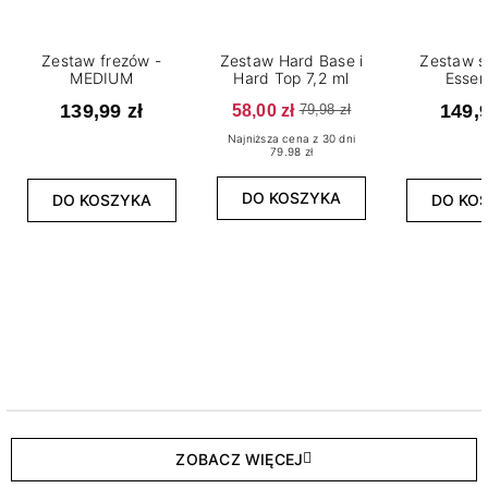
Zestaw frezów -
Zestaw Hard Base i
Zestaw s
MEDIUM
Hard Top 7,2 ml
Essen
139,99 zł
58,00 zł
149,9
79,98 zł
Najniższa cena z 30 dni
79.98 zł
DO KOSZYKA
DO KOSZYKA
DO KO
ZOBACZ WIĘCEJ