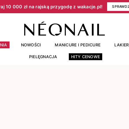
aj 10 000 zł na rajską przygodę z wakacje.pl!​
SPRAWD
NIA
NOWOŚCI
MANICURE I PEDICURE
LAKIE
PIELĘGNACJA
HITY CENOWE