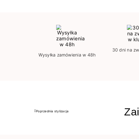
30 dni na zw
Wysyłka zamówienia w 48h
Zai
Poprzednia stylizacja
Poprzedni