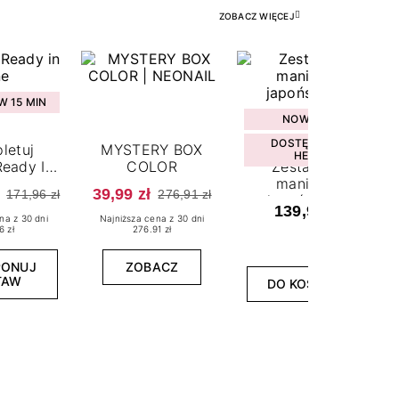
ZOBACZ WIĘCEJ
 15 MIN
NOWOŚĆ
DOSTĘPNY W
letuj
MYSTERY BOX
HEBE
eady In
COLOR
Zestaw do
ne
manicure
39,99 zł
171,96 zł
276,91 zł
japońskiego
139,99 zł
na z 30 dni
Najniższa cena z 30 dni
6 zł
276.91 zł
PONUJ
ZOBACZ
TAW
DO KOSZYKA