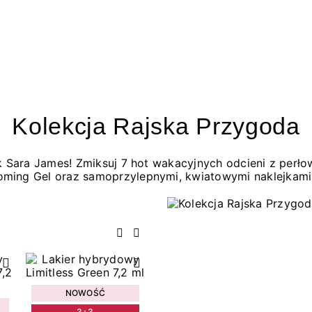
Kolekcja Rajska Przygoda
jak Sara James! Zmiksuj 7 hot wakacyjnych odcieni z per
oming Gel oraz samoprzylepnymi, kwiatowymi naklejkami
Poprzedni
Następny
NOWOŚĆ
3+3