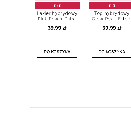
3+3
3+3
Lakier hybrydowy
Top hybrydowy
Pink Power Pulse
Glow Pearl Effec
7,2 ml
7,2 ml
39,99 zł
39,99 zł
DO KOSZYKA
DO KOSZYKA