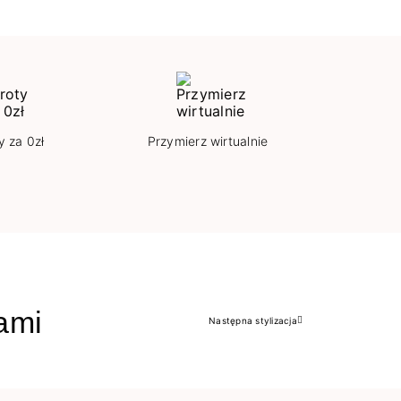
y za 0zł
Przymierz wirtualnie
jami
Następna stylizacja
Następny