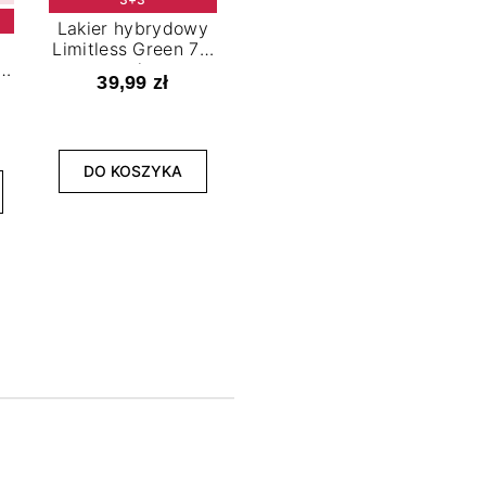
Lakier hybrydowy
Limitless Green 7,2
t
ml
39,99 zł
NOWOŚĆ
3+3
DO KOSZYKA
Lakier hybrydowy
La
Bold Horizon 7,2 ml
Fea
39,99 zł
DO KOSZYKA