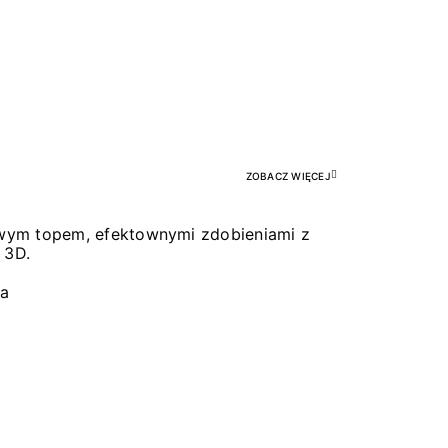
Pr
ZOBACZ WIĘCEJ
łowym topem, efektownymi zdobieniami z
 3D.