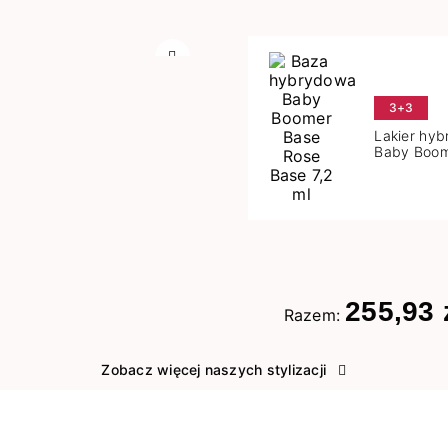
Następny
3+3
Lakier hy
Baby Boom
Base 7,2 m
255,93 
Razem:
Zobacz więcej naszych stylizacji