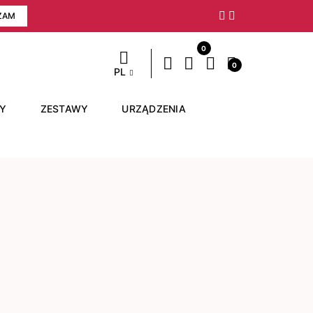
ZAM
Następny
0
0
PL
RY
ZESTAWY
URZĄDZENIA