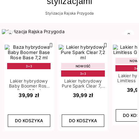
stylizacjami
Stylizacja Rajska Przygoda
Poprzedni
Nast
NOW
3+3
NOWOŚĆ
3+
3+3
Lakier h
Limitless 
Lakier hybrydowy
Lakier hybrydowy
m
Baby Boomer Rose
Pure Spark Clear 7,2
39,9
Base 7,2 ml
ml
39,99 zł
39,99 zł
DO KO
DO KOSZYKA
DO KOSZYKA