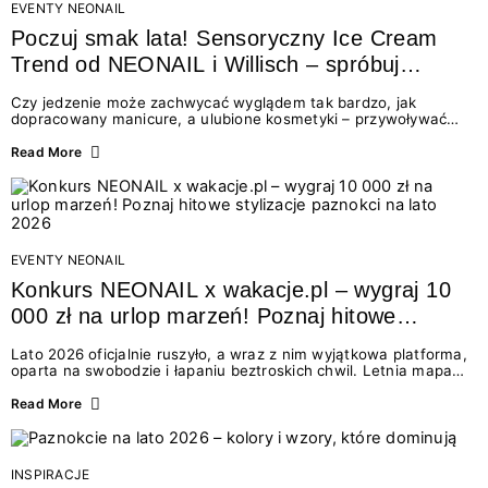
EVENTY NEONAIL
Poczuj smak lata! Sensoryczny Ice Cream
Trend od NEONAIL i Willisch – spróbuj
nowych lodów i odbierz prezent!
Czy jedzenie może zachwycać wyglądem tak bardzo, jak
dopracowany manicure, a ulubione kosmetyki – przywoływać
smak najpiękniejszych wakacyjnych wspomnień? Połączenie
świata beauty i oszałamiających deserów to coś więcej niż
Read More
chwilowa moda. To zaproszenie do celebracji chwili wszystkimi
zmysłami: przez soczysty kolor, aksamitną teksturę,
orzeźwiający zapach i słodki akcent na podniebieniu. Tego lata
NEONAIL łączy siły z marką Willisch, tworząc unikalny projekt
na styku jedzenia i piękna....
EVENTY NEONAIL
Konkurs NEONAIL x wakacje.pl – wygraj 10
000 zł na urlop marzeń! Poznaj hitowe
stylizacje paznokci na lato 2026
Lato 2026 oficjalnie ruszyło, a wraz z nim wyjątkowa platforma,
oparta na swobodzie i łapaniu beztroskich chwil. Letnia mapa
kolorów NEONAIL prowadzi nas przez najpiękniejsze
doświadczenia wakacji – od spontanicznych wyjazdów, przez
Read More
chwile relaksu, tropikalne inspiracje, aż po ekscytujące smaki.
Motywem przewodnim jest eksplorowanie i kolekcjonowanie
letnich momentów. Z tej okazji przygotowaliśmy coś absolutnie
wyjątkowego: wielki konkurs z wakacje.pl oraz dawkę
INSPIRACJE
najgorętszych trendów w...