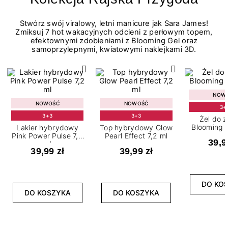
Stwórz swój viralowy, letni manicure jak Sara James!
Zmiksuj 7 hot wakacyjnych odcieni z perłowym topem,
efektownymi zdobieniami z Blooming Gel oraz
samoprzylepnymi, kwiatowymi naklejkami 3D.
NOW
NOWOŚĆ
NOWOŚĆ
3+
3+3
3+3
Żel do 
Blooming G
Lakier hybrydowy
Top hybrydowy Glow
Pink Power Pulse 7,2
Pearl Effect 7,2 ml
39,9
ml
39,99 zł
39,99 zł
DO KO
DO KOSZYKA
DO KOSZYKA