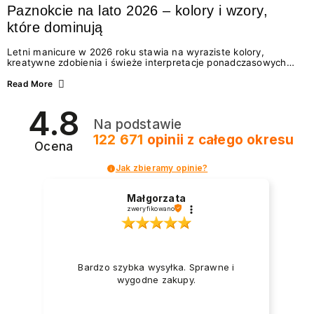
Paznokcie na lato 2026 – kolory i wzory,
które dominują
Letni manicure w 2026 roku stawia na wyraziste kolory,
kreatywne zdobienia i świeże interpretacje ponadczasowych
trendów. Wśród najmodniejszych propozycji nie brakuje
zarówno energetycznych odcieni inspirowanych wakacjami, jak
Read More
i delikatnych wzorów idealnych dla miłośniczek eleganckiej
prostoty. Jakie kolory i stylizacje paznokci będą królować latem
4.8
2026? Znajdź inspirację dla swojego manicure!
Na podstawie
122 671
opinii
z całego okresu
Ocena
Jak zbieramy opinie?
Małgorzata
zweryfikowano
Bardzo szybka wysyłka. Sprawne i
wygodne zakupy.