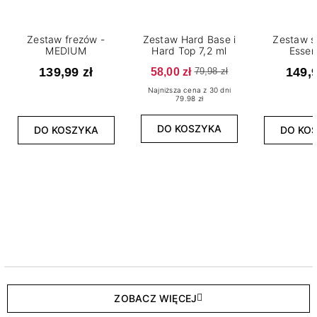
Zestaw frezów -
Zestaw Hard Base i
Zestaw s
MEDIUM
Hard Top 7,2 ml
Essen
139,99 zł
58,00 zł
149,9
79,98 zł
Najniższa cena z 30 dni
79.98 zł
DO KOSZYKA
DO KOSZYKA
DO KO
ZOBACZ WIĘCEJ