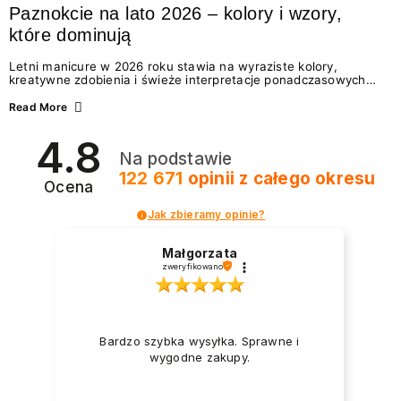
Paznokcie na lato 2026 – kolory i wzory,
które dominują
Letni manicure w 2026 roku stawia na wyraziste kolory,
kreatywne zdobienia i świeże interpretacje ponadczasowych
trendów. Wśród najmodniejszych propozycji nie brakuje
zarówno energetycznych odcieni inspirowanych wakacjami, jak
Read More
i delikatnych wzorów idealnych dla miłośniczek eleganckiej
prostoty. Jakie kolory i stylizacje paznokci będą królować latem
4.8
2026? Znajdź inspirację dla swojego manicure!
Na podstawie
122 671
opinii
z całego okresu
Ocena
Jak zbieramy opinie?
Małgorzata
zweryfikowano
Bardzo szybka wysyłka. Sprawne i
wygodne zakupy.