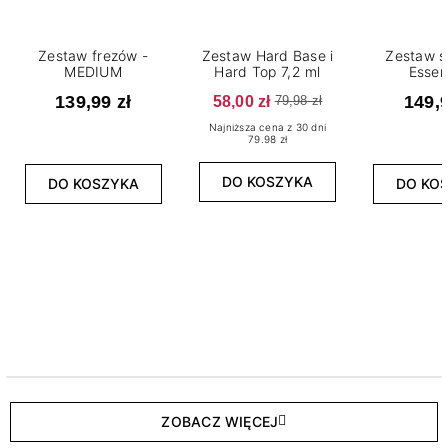
Zestaw frezów -
Zestaw Hard Base i
Zestaw s
MEDIUM
Hard Top 7,2 ml
Essen
139,99 zł
58,00 zł
149,9
79,98 zł
Najniższa cena z 30 dni
79.98 zł
DO KOSZYKA
DO KOSZYKA
DO KO
ZOBACZ WIĘCEJ