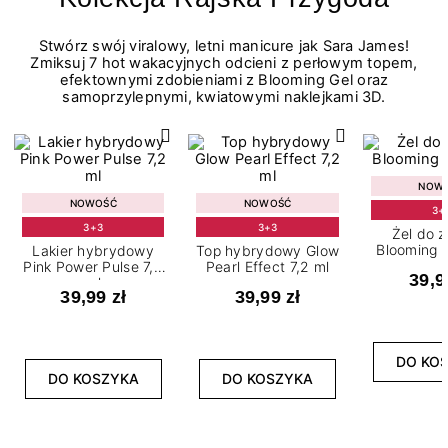
Stwórz swój viralowy, letni manicure jak Sara James!
Zmiksuj 7 hot wakacyjnych odcieni z perłowym topem,
efektownymi zdobieniami z Blooming Gel oraz
samoprzylepnymi, kwiatowymi naklejkami 3D.
NOW
NOWOŚĆ
NOWOŚĆ
3+
3+3
3+3
Żel do 
Blooming G
Lakier hybrydowy
Top hybrydowy Glow
Pink Power Pulse 7,2
Pearl Effect 7,2 ml
39,9
ml
39,99 zł
39,99 zł
DO KO
DO KOSZYKA
DO KOSZYKA