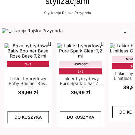
stylizacjami
Stylizacja Rajska Przygoda
Poprzedni
Nast
NOW
3+3
NOWOŚĆ
3+
3+3
Lakier h
Limitless 
Lakier hybrydowy
Lakier hybrydowy
m
Baby Boomer Rose
Pure Spark Clear 7,2
39,9
Base 7,2 ml
ml
39,99 zł
39,99 zł
DO KO
DO KOSZYKA
DO KOSZYKA