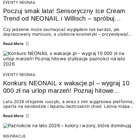
EVENTY NEONAIL
Poczuj smak lata! Sensoryczny Ice Cream
Trend od NEONAIL i Willisch – spróbuj
nowych lodów i odbierz prezent!
Czy jedzenie może zachwycać wyglądem tak bardzo, jak
dopracowany manicure, a ulubione kosmetyki – przywoływać
smak najpiękniejszych wakacyjnych wspomnień? Połączenie
świata beauty i oszałamiających deserów to coś więcej niż
Read More
chwilowa moda. To zaproszenie do celebracji chwili wszystkimi
zmysłami: przez soczysty kolor, aksamitną teksturę,
orzeźwiający zapach i słodki akcent na podniebieniu. Tego lata
NEONAIL łączy siły z marką Willisch, tworząc unikalny projekt
na styku jedzenia i piękna....
EVENTY NEONAIL
Konkurs NEONAIL x wakacje.pl – wygraj 10
000 zł na urlop marzeń! Poznaj hitowe
stylizacje paznokci na lato 2026
Lato 2026 oficjalnie ruszyło, a wraz z nim wyjątkowa platforma,
oparta na swobodzie i łapaniu beztroskich chwil. Letnia mapa
kolorów NEONAIL prowadzi nas przez najpiękniejsze
doświadczenia wakacji – od spontanicznych wyjazdów, przez
Read More
chwile relaksu, tropikalne inspiracje, aż po ekscytujące smaki.
Motywem przewodnim jest eksplorowanie i kolekcjonowanie
letnich momentów. Z tej okazji przygotowaliśmy coś absolutnie
wyjątkowego: wielki konkurs z wakacje.pl oraz dawkę
INSPIRACJE
najgorętszych trendów w...