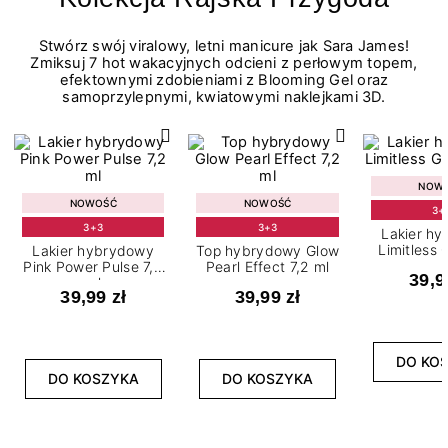
Stwórz swój viralowy, letni manicure jak Sara James!
Zmiksuj 7 hot wakacyjnych odcieni z perłowym topem,
efektownymi zdobieniami z Blooming Gel oraz
samoprzylepnymi, kwiatowymi naklejkami 3D.
NOW
NOWOŚĆ
NOWOŚĆ
3+
3+3
3+3
Lakier h
Limitless 
Lakier hybrydowy
Top hybrydowy Glow
m
Pink Power Pulse 7,2
Pearl Effect 7,2 ml
39,9
ml
39,99 zł
39,99 zł
DO KO
DO KOSZYKA
DO KOSZYKA