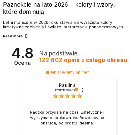
Paznokcie na lato 2026 – kolory i wzory,
które dominują
Letni manicure w 2026 roku stawia na wyraziste kolory,
kreatywne zdobienia i świeże interpretacje ponadczasowych
trendów. Wśród najmodniejszych propozycji nie brakuje
zarówno energetycznych odcieni inspirowanych wakacjami, jak
Read More
i delikatnych wzorów idealnych dla miłośniczek eleganckiej
prostoty. Jakie kolory i stylizacje paznokci będą królować latem
4.8
2026? Znajdź inspirację dla swojego manicure!
Na podstawie
122 602
opinii
z całego okresu
Ocena
Jak zbieramy opinie?
Paulina
zweryfikowano
Paczka przyszła na czas. Estetyczne i
wytrzymałe opakowanie. Rewelacyjna
obsługa, po prostu idealna.