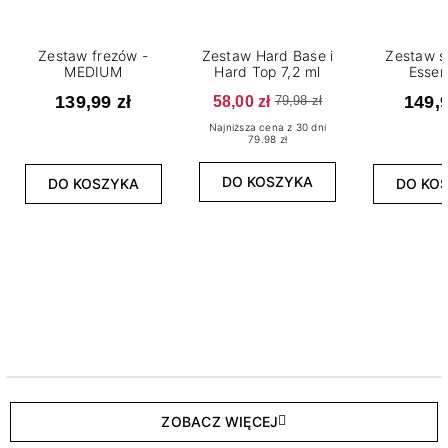
Zestaw frezów -
Zestaw Hard Base i
Zestaw s
MEDIUM
Hard Top 7,2 ml
Essen
139,99 zł
58,00 zł
149,9
79,98 zł
Najniższa cena z 30 dni
79.98 zł
DO KOSZYKA
DO KOSZYKA
DO KO
ZOBACZ WIĘCEJ