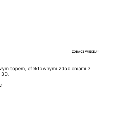
Pr
ZOBACZ WIĘCEJ
łowym topem, efektownymi zdobieniami z
 3D.