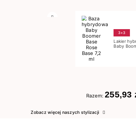
Następny
3+3
Lakier hy
Baby Boom
Base 7,2 m
255,93 
Razem:
Zobacz więcej naszych stylizacji