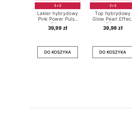
3+3
3+3
Lakier hybrydowy
Top hybrydowy
Pink Power Pulse
Glow Pearl Effec
7,2 ml
7,2 ml
39,99 zł
39,99 zł
DO KOSZYKA
DO KOSZYKA