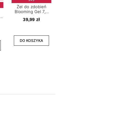
Żel do zdobień
Blooming Gel 7,2
t
ml
39,99 zł
NOWOŚĆ
3+3
DO KOSZYKA
Lakier hybrydowy
La
Limitless Green 7,2
Bol
ml
39,99 zł
DO KOSZYKA