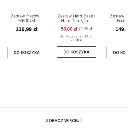
Zestaw frezów -
Zestaw Hard Base i
Zestaw s
MEDIUM
Hard Top 7,2 ml
Essen
139,99 zł
58,00 zł
149,9
79,98 zł
Najniższa cena z 30 dni
79.98 zł
DO KOSZYKA
DO KOSZYKA
DO KO
ZOBACZ WIĘCEJ