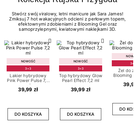
Stwórz swój viralowy, letni manicure jak Sara James!
Zmiksuj 7 hot wakacyjnych odcieni z perłowym topem,
efektownymi zdobieniami z Blooming Gel oraz
samoprzylepnymi, kwiatowymi naklejkami 3D.
NOW
NOWOŚĆ
NOWOŚĆ
3+
3+3
3+3
Żel do 
Blooming G
Lakier hybrydowy
Top hybrydowy Glow
Pink Power Pulse 7,2
Pearl Effect 7,2 ml
39,9
ml
39,99 zł
39,99 zł
DO KO
DO KOSZYKA
DO KOSZYKA