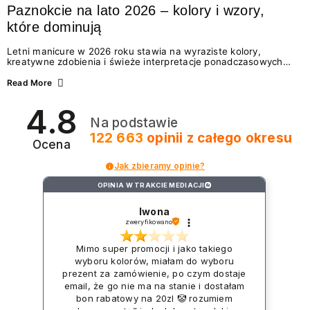
Paznokcie na lato 2026 – kolory i wzory,
które dominują
Letni manicure w 2026 roku stawia na wyraziste kolory,
kreatywne zdobienia i świeże interpretacje ponadczasowych
trendów. Wśród najmodniejszych propozycji nie brakuje
zarówno energetycznych odcieni inspirowanych wakacjami, jak
Read More
i delikatnych wzorów idealnych dla miłośniczek eleganckiej
prostoty. Jakie kolory i stylizacje paznokci będą królować latem
4.8
2026? Znajdź inspirację dla swojego manicure!
Na podstawie
122 663
opinii
z całego okresu
Ocena
Jak zbieramy opinie?
OPINIA W TRAKCIE MEDIACJI
?
Iwona
zweryfikowano
Mimo super promocji i jako takiego
wyboru kolorów, miałam do wyboru
prezent za zamówienie, po czym dostaje
email, że go nie ma na stanie i dostałam
bon rabatowy na 20zl 🤡 rozumiem