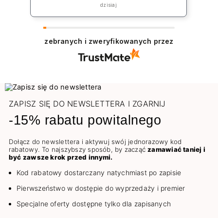
„rekompensatę” jednak koszt np lakieru
dzisiaj
to 39zł plus koszt przesyłki co jest w
żaden sposób niezadowalające.
zebranych i zweryfikowanych przez
ZAPISZ SIĘ DO NEWSLETTERA I ZGARNIJ
-15% rabatu powitalnego
Dołącz do newslettera i aktywuj swój jednorazowy kod
rabatowy. To najszybszy sposób, by zacząć
zamawiać taniej i
być zawsze krok przed innymi.
Kod rabatowy dostarczany natychmiast po zapisie
Pierwszeństwo w dostępie do wyprzedaży i premier
Specjalne oferty dostępne tylko dla zapisanych