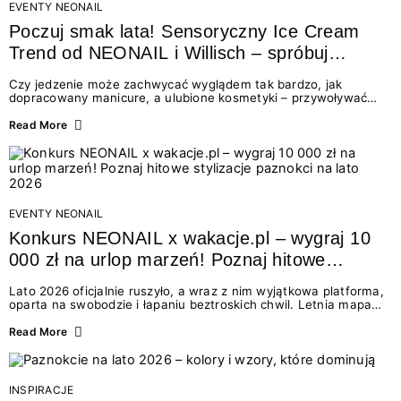
EVENTY NEONAIL
Poczuj smak lata! Sensoryczny Ice Cream
Trend od NEONAIL i Willisch – spróbuj
nowych lodów i odbierz prezent!
Czy jedzenie może zachwycać wyglądem tak bardzo, jak
dopracowany manicure, a ulubione kosmetyki – przywoływać
smak najpiękniejszych wakacyjnych wspomnień? Połączenie
świata beauty i oszałamiających deserów to coś więcej niż
Read More
chwilowa moda. To zaproszenie do celebracji chwili wszystkimi
zmysłami: przez soczysty kolor, aksamitną teksturę,
orzeźwiający zapach i słodki akcent na podniebieniu. Tego lata
NEONAIL łączy siły z marką Willisch, tworząc unikalny projekt
na styku jedzenia i piękna....
EVENTY NEONAIL
Konkurs NEONAIL x wakacje.pl – wygraj 10
000 zł na urlop marzeń! Poznaj hitowe
stylizacje paznokci na lato 2026
Lato 2026 oficjalnie ruszyło, a wraz z nim wyjątkowa platforma,
oparta na swobodzie i łapaniu beztroskich chwil. Letnia mapa
kolorów NEONAIL prowadzi nas przez najpiękniejsze
doświadczenia wakacji – od spontanicznych wyjazdów, przez
Read More
chwile relaksu, tropikalne inspiracje, aż po ekscytujące smaki.
Motywem przewodnim jest eksplorowanie i kolekcjonowanie
letnich momentów. Z tej okazji przygotowaliśmy coś absolutnie
wyjątkowego: wielki konkurs z wakacje.pl oraz dawkę
INSPIRACJE
najgorętszych trendów w...