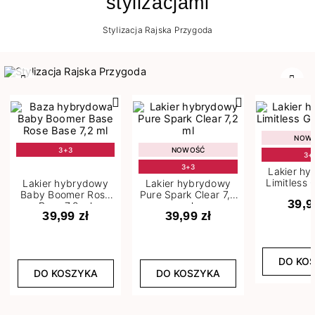
stylizacjami
Stylizacja Rajska Przygoda
Poprzedni
Nast
NOW
3+3
NOWOŚĆ
3+
3+3
Lakier h
Limitless 
Lakier hybrydowy
Lakier hybrydowy
m
Baby Boomer Rose
Pure Spark Clear 7,2
39,9
Base 7,2 ml
ml
39,99 zł
39,99 zł
DO KO
DO KOSZYKA
DO KOSZYKA