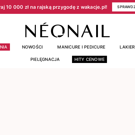
aj 10 000 zł na rajską przygodę z wakacje.pl!​
SPRAWD
NIA
NOWOŚCI
MANICURE I PEDICURE
LAKIE
PIELĘGNACJA
HITY CENOWE