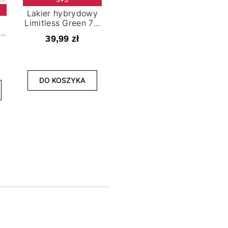
Lakier hybrydowy
Limitless Green 7,2
t
ml
39,99 zł
NOWOŚĆ
3+3
DO KOSZYKA
Lakier hybrydowy
La
Bold Horizon 7,2 ml
Fea
39,99 zł
DO KOSZYKA