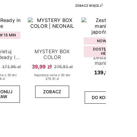
ZOBACZ WIĘCEJ
 15 MIN
NOWOŚĆ
DOSTĘPNY W
letuj
MYSTERY BOX
HEBE
eady In
COLOR
Zestaw do
ne
manicure
39,99 zł
171,96 zł
276,91 zł
japońskiego
139,99 zł
na z 30 dni
Najniższa cena z 30 dni
6 zł
276.91 zł
PONUJ
ZOBACZ
TAW
DO KOSZYKA