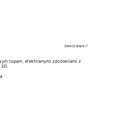
Pr
ZOBACZ WIĘCEJ
łowym topem, efektownymi zdobieniami z
 3D.