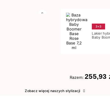
Następny
3+3
Lakier hy
Baby Boom
Base 7,2 m
255,93 
Razem:
Zobacz więcej naszych stylizacji