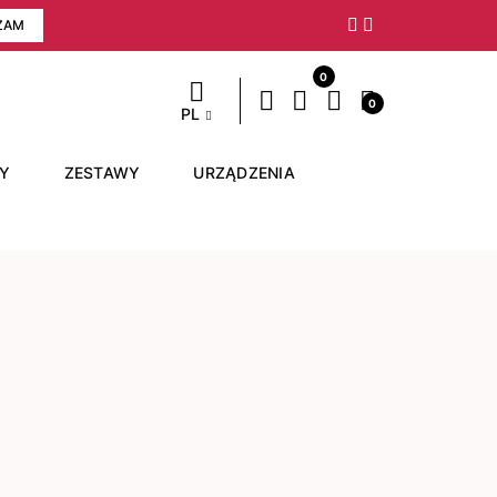
ZAM
Następny
0
0
PL
RY
ZESTAWY
URZĄDZENIA