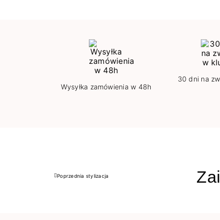
30 dni na zw
Wysyłka zamówienia w 48h
Zai
Poprzednia stylizacja
Poprzedni