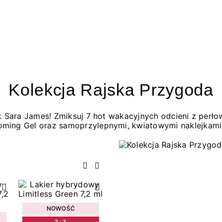
Kolekcja Rajska Przygoda
jak Sara James! Zmiksuj 7 hot wakacyjnych odcieni z per
oming Gel oraz samoprzylepnymi, kwiatowymi naklejkami
Poprzedni
Następny
NOWOŚĆ
3+3