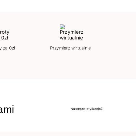
y za 0zł
Przymierz wirtualnie
jami
Następna stylizacja
Następny