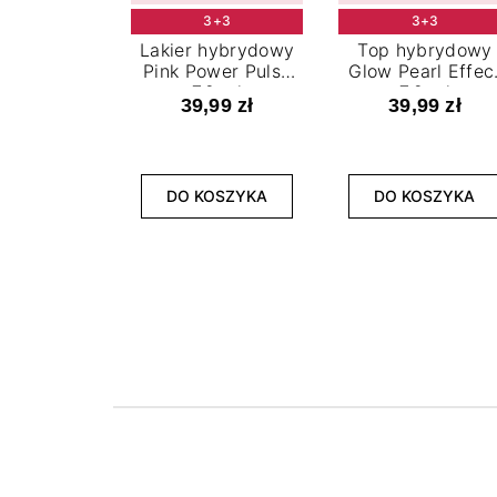
3+3
3+3
Lakier hybrydowy
Top hybrydowy
Pink Power Pulse
Glow Pearl Effec
7,2 ml
7,2 ml
39,99 zł
39,99 zł
DO KOSZYKA
DO KOSZYKA