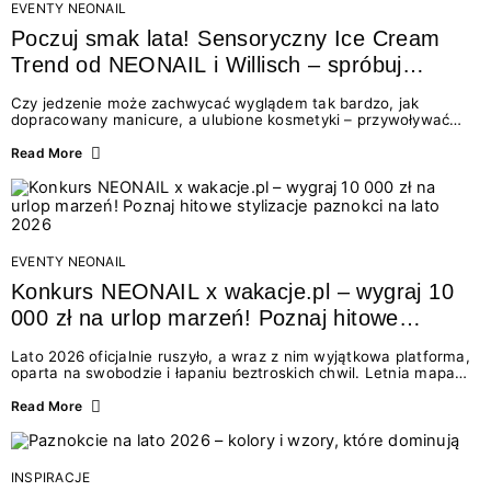
EVENTY NEONAIL
Poczuj smak lata! Sensoryczny Ice Cream
Trend od NEONAIL i Willisch – spróbuj
nowych lodów i odbierz prezent!
Czy jedzenie może zachwycać wyglądem tak bardzo, jak
dopracowany manicure, a ulubione kosmetyki – przywoływać
smak najpiękniejszych wakacyjnych wspomnień? Połączenie
świata beauty i oszałamiających deserów to coś więcej niż
Read More
chwilowa moda. To zaproszenie do celebracji chwili wszystkimi
zmysłami: przez soczysty kolor, aksamitną teksturę,
orzeźwiający zapach i słodki akcent na podniebieniu. Tego lata
NEONAIL łączy siły z marką Willisch, tworząc unikalny projekt
na styku jedzenia i piękna....
EVENTY NEONAIL
Konkurs NEONAIL x wakacje.pl – wygraj 10
000 zł na urlop marzeń! Poznaj hitowe
stylizacje paznokci na lato 2026
Lato 2026 oficjalnie ruszyło, a wraz z nim wyjątkowa platforma,
oparta na swobodzie i łapaniu beztroskich chwil. Letnia mapa
kolorów NEONAIL prowadzi nas przez najpiękniejsze
doświadczenia wakacji – od spontanicznych wyjazdów, przez
Read More
chwile relaksu, tropikalne inspiracje, aż po ekscytujące smaki.
Motywem przewodnim jest eksplorowanie i kolekcjonowanie
letnich momentów. Z tej okazji przygotowaliśmy coś absolutnie
wyjątkowego: wielki konkurs z wakacje.pl oraz dawkę
INSPIRACJE
najgorętszych trendów w...