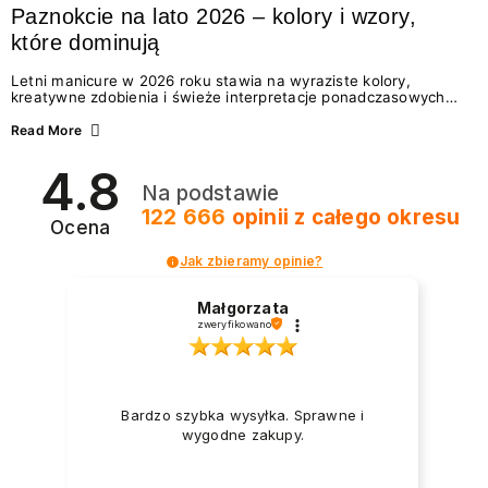
Paznokcie na lato 2026 – kolory i wzory,
które dominują
Letni manicure w 2026 roku stawia na wyraziste kolory,
kreatywne zdobienia i świeże interpretacje ponadczasowych
trendów. Wśród najmodniejszych propozycji nie brakuje
zarówno energetycznych odcieni inspirowanych wakacjami, jak
Read More
i delikatnych wzorów idealnych dla miłośniczek eleganckiej
prostoty. Jakie kolory i stylizacje paznokci będą królować latem
4.8
2026? Znajdź inspirację dla swojego manicure!
Na podstawie
122 666
opinii
z całego okresu
Ocena
Jak zbieramy opinie?
Małgorzata
zweryfikowano
Bardzo szybka wysyłka. Sprawne i
wygodne zakupy.