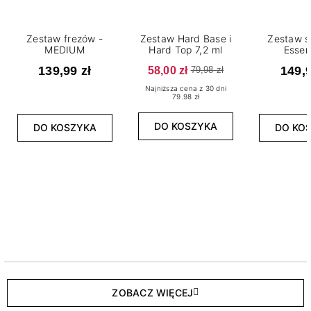
Zestaw frezów -
Zestaw Hard Base i
Zestaw s
MEDIUM
Hard Top 7,2 ml
Essen
139,99 zł
58,00 zł
149,9
79,98 zł
Najniższa cena z 30 dni
79.98 zł
DO KOSZYKA
DO KOSZYKA
DO KO
ZOBACZ WIĘCEJ