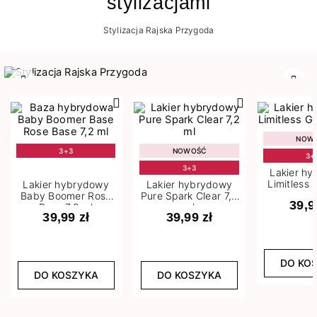
stylizacjami
Stylizacja Rajska Przygoda
Poprzedni
Nast
NOW
3+3
NOWOŚĆ
3+
3+3
Lakier h
Limitless 
Lakier hybrydowy
Lakier hybrydowy
m
Baby Boomer Rose
Pure Spark Clear 7,2
39,9
Base 7,2 ml
ml
39,99 zł
39,99 zł
DO KO
DO KOSZYKA
DO KOSZYKA