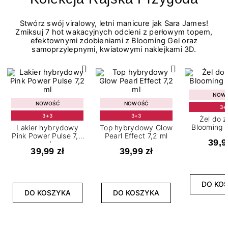
Stwórz swój viralowy, letni manicure jak Sara James!
Zmiksuj 7 hot wakacyjnych odcieni z perłowym topem,
efektownymi zdobieniami z Blooming Gel oraz
samoprzylepnymi, kwiatowymi naklejkami 3D.
NOW
NOWOŚĆ
NOWOŚĆ
3+
3+3
3+3
Żel do 
Blooming G
Lakier hybrydowy
Top hybrydowy Glow
Pink Power Pulse 7,2
Pearl Effect 7,2 ml
39,9
ml
39,99 zł
39,99 zł
DO KO
DO KOSZYKA
DO KOSZYKA