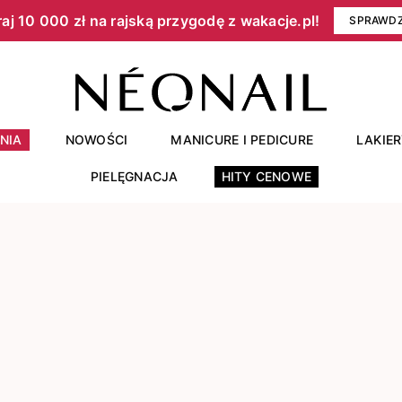
aj 10 000 zł na rajską przygodę z wakacje.pl!​
SPRAWD
NIA
NOWOŚCI
MANICURE I PEDICURE
LAKIE
PIELĘGNACJA
HITY CENOWE