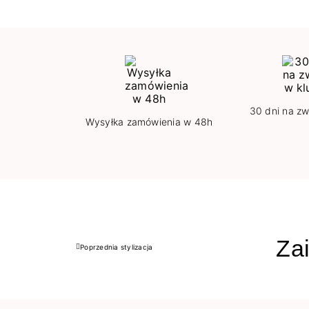
30 dni na zw
Wysyłka zamówienia w 48h
Zai
Poprzednia stylizacja
Poprzedni