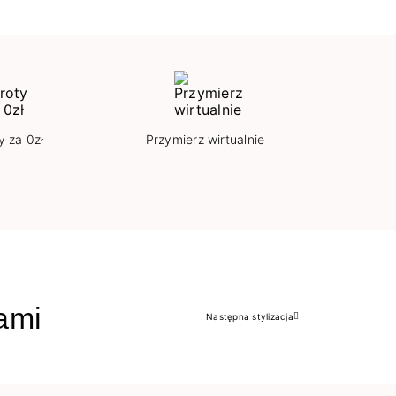
y za 0zł
Przymierz wirtualnie
jami
Następna stylizacja
Następny