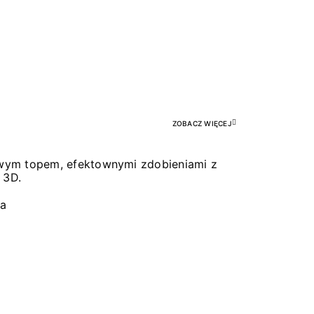
Pr
ZOBACZ WIĘCEJ
łowym topem, efektownymi zdobieniami z
 3D.