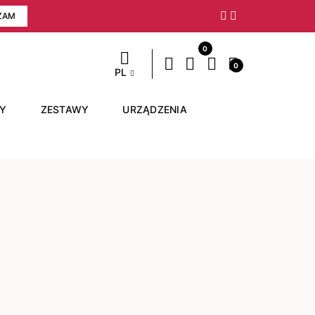
ZAM
Następny
0
0
PL
RY
ZESTAWY
URZĄDZENIA