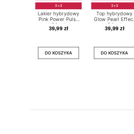
3+3
3+3
Lakier hybrydowy
Top hybrydowy
Pink Power Pulse
Glow Pearl Effec
7,2 ml
7,2 ml
39,99 zł
39,99 zł
DO KOSZYKA
DO KOSZYKA