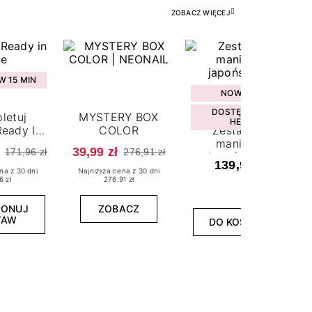
ZOBACZ WIĘCEJ
 15 MIN
NOWOŚĆ
DOSTĘPNY W
letuj
MYSTERY BOX
HEBE
eady In
COLOR
Zestaw do
ne
manicure
39,99 zł
171,96 zł
276,91 zł
japońskiego
139,99 zł
na z 30 dni
Najniższa cena z 30 dni
6 zł
276.91 zł
PONUJ
ZOBACZ
TAW
DO KOSZYKA