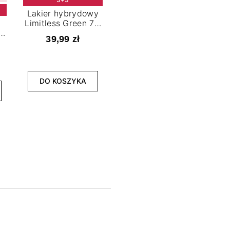
Lakier hybrydowy
Limitless Green 7,2
t
ml
39,99 zł
NOWOŚĆ
3+3
DO KOSZYKA
Lakier hybrydowy
La
Bold Horizon 7,2 ml
Fea
39,99 zł
DO KOSZYKA