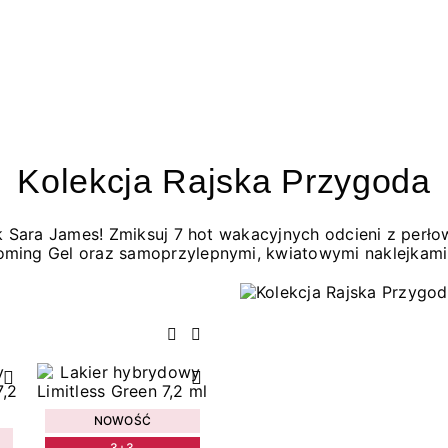
Kolekcja Rajska Przygoda
jak Sara James! Zmiksuj 7 hot wakacyjnych odcieni z per
oming Gel oraz samoprzylepnymi, kwiatowymi naklejkami
Poprzedni
Następny
NOWOŚĆ
3+3