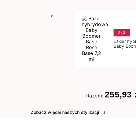
Następny
3+3
Lakier hy
Baby Boom
Base 7,2 m
255,93 
Razem:
Zobacz więcej naszych stylizacji