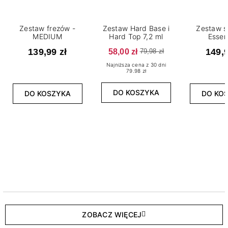
Zestaw frezów -
Zestaw Hard Base i
Zestaw s
MEDIUM
Hard Top 7,2 ml
Essen
139,99 zł
58,00 zł
149,9
79,98 zł
Najniższa cena z 30 dni
79.98 zł
DO KOSZYKA
DO KOSZYKA
DO KO
ZOBACZ WIĘCEJ