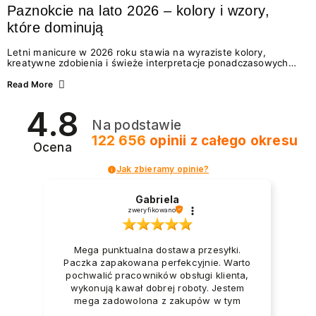
Paznokcie na lato 2026 – kolory i wzory,
które dominują
Letni manicure w 2026 roku stawia na wyraziste kolory,
kreatywne zdobienia i świeże interpretacje ponadczasowych
trendów. Wśród najmodniejszych propozycji nie brakuje
zarówno energetycznych odcieni inspirowanych wakacjami, jak
Read More
i delikatnych wzorów idealnych dla miłośniczek eleganckiej
prostoty. Jakie kolory i stylizacje paznokci będą królować latem
4.8
2026? Znajdź inspirację dla swojego manicure!
Na podstawie
122 656
opinii
z całego okresu
Ocena
Jak zbieramy opinie?
Gabriela
zweryfikowano
Mega punktualna dostawa przesyłki.
Paczka zapakowana perfekcyjnie. Warto
pochwalić pracowników obsługi klienta,
wykonują kawał dobrej roboty. Jestem
mega zadowolona z zakupów w tym
sklepie.