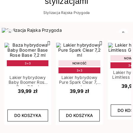
stylizacjami
Stylizacja Rajska Przygoda
Poprzedni
Nast
NOW
3+3
NOWOŚĆ
3+
3+3
Lakier h
Limitless 
Lakier hybrydowy
Lakier hybrydowy
m
Baby Boomer Rose
Pure Spark Clear 7,2
39,9
Base 7,2 ml
ml
39,99 zł
39,99 zł
DO KO
DO KOSZYKA
DO KOSZYKA