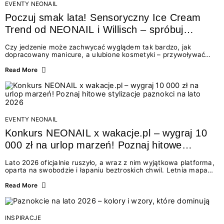
EVENTY NEONAIL
Poczuj smak lata! Sensoryczny Ice Cream
Trend od NEONAIL i Willisch – spróbuj
nowych lodów i odbierz prezent!
Czy jedzenie może zachwycać wyglądem tak bardzo, jak
dopracowany manicure, a ulubione kosmetyki – przywoływać
smak najpiękniejszych wakacyjnych wspomnień? Połączenie
świata beauty i oszałamiających deserów to coś więcej niż
Read More
chwilowa moda. To zaproszenie do celebracji chwili wszystkimi
zmysłami: przez soczysty kolor, aksamitną teksturę,
orzeźwiający zapach i słodki akcent na podniebieniu. Tego lata
NEONAIL łączy siły z marką Willisch, tworząc unikalny projekt
na styku jedzenia i piękna....
EVENTY NEONAIL
Konkurs NEONAIL x wakacje.pl – wygraj 10
000 zł na urlop marzeń! Poznaj hitowe
stylizacje paznokci na lato 2026
Lato 2026 oficjalnie ruszyło, a wraz z nim wyjątkowa platforma,
oparta na swobodzie i łapaniu beztroskich chwil. Letnia mapa
kolorów NEONAIL prowadzi nas przez najpiękniejsze
doświadczenia wakacji – od spontanicznych wyjazdów, przez
Read More
chwile relaksu, tropikalne inspiracje, aż po ekscytujące smaki.
Motywem przewodnim jest eksplorowanie i kolekcjonowanie
letnich momentów. Z tej okazji przygotowaliśmy coś absolutnie
wyjątkowego: wielki konkurs z wakacje.pl oraz dawkę
INSPIRACJE
najgorętszych trendów w...