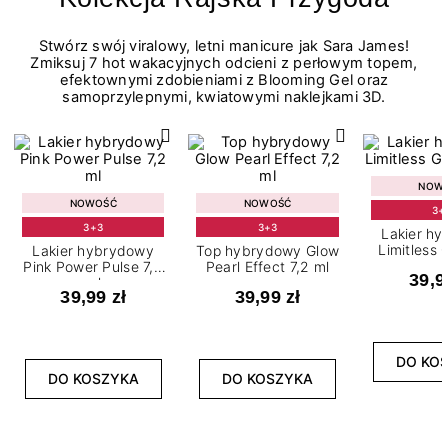
Stwórz swój viralowy, letni manicure jak Sara James!
Zmiksuj 7 hot wakacyjnych odcieni z perłowym topem,
efektownymi zdobieniami z Blooming Gel oraz
samoprzylepnymi, kwiatowymi naklejkami 3D.
NOW
NOWOŚĆ
NOWOŚĆ
3+
3+3
3+3
Lakier h
Limitless 
Lakier hybrydowy
Top hybrydowy Glow
m
Pink Power Pulse 7,2
Pearl Effect 7,2 ml
39,9
ml
39,99 zł
39,99 zł
DO KO
DO KOSZYKA
DO KOSZYKA