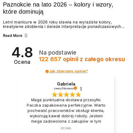
Paznokcie na lato 2026 – kolory i wzory,
które dominują
Letni manicure w 2026 roku stawia na wyraziste kolory,
kreatywne zdobienia i świeże interpretacje ponadczasowych
trendów. Wśród najmodniejszych propozycji nie brakuje
zarówno energetycznych odcieni inspirowanych wakacjami, jak
Read More
i delikatnych wzorów idealnych dla miłośniczek eleganckiej
prostoty. Jakie kolory i stylizacje paznokci będą królować latem
4.8
2026? Znajdź inspirację dla swojego manicure!
Na podstawie
122 657
opinii
z całego okresu
Ocena
Jak zbieramy opinie?
Gabriela
zweryfikowano
Mega punktualna dostawa przesyłki.
Paczka zapakowana perfekcyjnie. Warto
pochwalić pracowników obsługi klienta,
wykonują kawał dobrej roboty. Jestem
mega zadowolona z zakupów w tym
sklepie.
dzisiaj