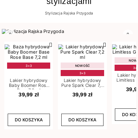
stylizacjami
Stylizacja Rajska Przygoda
Poprzedni
Nast
NOW
3+3
NOWOŚĆ
3+
3+3
Lakier h
Limitless 
Lakier hybrydowy
Lakier hybrydowy
m
Baby Boomer Rose
Pure Spark Clear 7,2
39,9
Base 7,2 ml
ml
39,99 zł
39,99 zł
DO KO
DO KOSZYKA
DO KOSZYKA