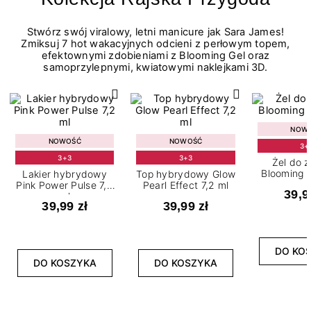
Stwórz swój viralowy, letni manicure jak Sara James!
Zmiksuj 7 hot wakacyjnych odcieni z perłowym topem,
efektownymi zdobieniami z Blooming Gel oraz
samoprzylepnymi, kwiatowymi naklejkami 3D.
NOW
NOWOŚĆ
NOWOŚĆ
3+
3+3
3+3
Żel do 
Blooming G
Lakier hybrydowy
Top hybrydowy Glow
Pink Power Pulse 7,2
Pearl Effect 7,2 ml
39,9
ml
39,99 zł
39,99 zł
DO KO
DO KOSZYKA
DO KOSZYKA