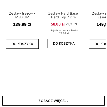
Zestaw frezów -
Zestaw Hard Base i
Zestaw s
MEDIUM
Hard Top 7,2 ml
Essen
139,99 zł
58,00 zł
149,9
79,98 zł
Najniższa cena z 30 dni
79.98 zł
DO KOSZYKA
DO KOSZYKA
DO KO
ZOBACZ WIĘCEJ