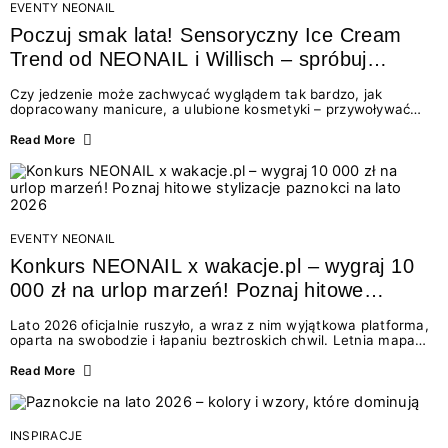
EVENTY NEONAIL
Poczuj smak lata! Sensoryczny Ice Cream
Trend od NEONAIL i Willisch – spróbuj
nowych lodów i odbierz prezent!
Czy jedzenie może zachwycać wyglądem tak bardzo, jak
dopracowany manicure, a ulubione kosmetyki – przywoływać
smak najpiękniejszych wakacyjnych wspomnień? Połączenie
świata beauty i oszałamiających deserów to coś więcej niż
Read More
chwilowa moda. To zaproszenie do celebracji chwili wszystkimi
zmysłami: przez soczysty kolor, aksamitną teksturę,
orzeźwiający zapach i słodki akcent na podniebieniu. Tego lata
NEONAIL łączy siły z marką Willisch, tworząc unikalny projekt
na styku jedzenia i piękna....
EVENTY NEONAIL
Konkurs NEONAIL x wakacje.pl – wygraj 10
000 zł na urlop marzeń! Poznaj hitowe
stylizacje paznokci na lato 2026
Lato 2026 oficjalnie ruszyło, a wraz z nim wyjątkowa platforma,
oparta na swobodzie i łapaniu beztroskich chwil. Letnia mapa
kolorów NEONAIL prowadzi nas przez najpiękniejsze
doświadczenia wakacji – od spontanicznych wyjazdów, przez
Read More
chwile relaksu, tropikalne inspiracje, aż po ekscytujące smaki.
Motywem przewodnim jest eksplorowanie i kolekcjonowanie
letnich momentów. Z tej okazji przygotowaliśmy coś absolutnie
wyjątkowego: wielki konkurs z wakacje.pl oraz dawkę
INSPIRACJE
najgorętszych trendów w...