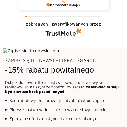
Komentarz sklepu
Dziękujemy serdecznie 😊 Bardzo cieszy nas
zadowolenie z udanych zakupów w sklepie
zebranych i zweryfikowanych przez
NEONAIL. Pozdrawiamy
ZAPISZ SIĘ DO NEWSLETTERA I ZGARNIJ
-15% rabatu powitalnego
Dołącz do newslettera i aktywuj swój jednorazowy kod
rabatowy. To najszybszy sposób, by zacząć
zamawiać taniej i
być zawsze krok przed innymi.
Kod rabatowy dostarczany natychmiast po zapisie
Pierwszeństwo w dostępie do wyprzedaży i premier
Specjalne oferty dostępne tylko dla zapisanych