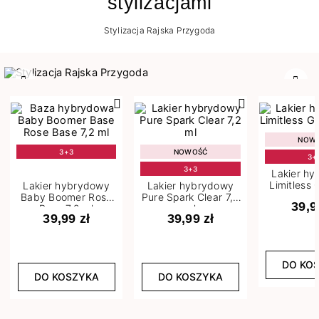
stylizacjami
Stylizacja Rajska Przygoda
Poprzedni
Nast
NOW
3+3
NOWOŚĆ
3+
3+3
Lakier h
Limitless 
Lakier hybrydowy
Lakier hybrydowy
m
Baby Boomer Rose
Pure Spark Clear 7,2
39,9
Base 7,2 ml
ml
39,99 zł
39,99 zł
DO KO
DO KOSZYKA
DO KOSZYKA