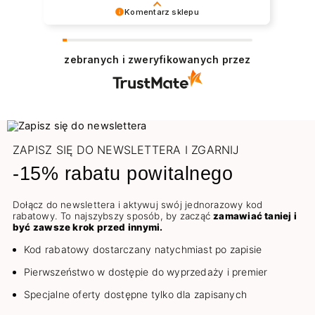
Komentarz sklepu
Dziękujemy serdecznie 😊 Bardzo cieszy nas
zadowolenie z udanych zakupów w sklepie
zebranych i zweryfikowanych przez
NEONAIL. Pozdrawiamy
ZAPISZ SIĘ DO NEWSLETTERA I ZGARNIJ
-15% rabatu powitalnego
Dołącz do newslettera i aktywuj swój jednorazowy kod
rabatowy. To najszybszy sposób, by zacząć
zamawiać taniej i
być zawsze krok przed innymi.
Kod rabatowy dostarczany natychmiast po zapisie
Pierwszeństwo w dostępie do wyprzedaży i premier
Specjalne oferty dostępne tylko dla zapisanych