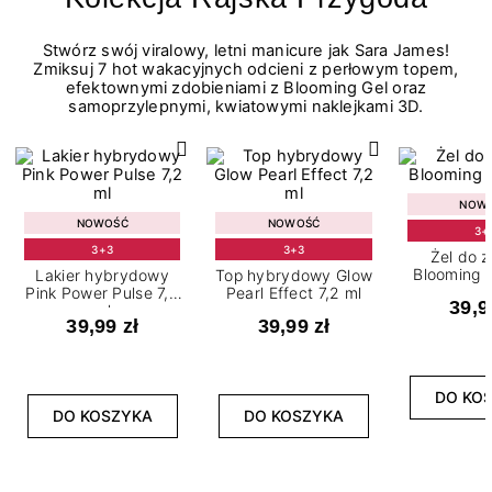
Stwórz swój viralowy, letni manicure jak Sara James!
Zmiksuj 7 hot wakacyjnych odcieni z perłowym topem,
efektownymi zdobieniami z Blooming Gel oraz
samoprzylepnymi, kwiatowymi naklejkami 3D.
NOW
NOWOŚĆ
NOWOŚĆ
3+
3+3
3+3
Żel do 
Blooming G
Lakier hybrydowy
Top hybrydowy Glow
Pink Power Pulse 7,2
Pearl Effect 7,2 ml
39,9
ml
39,99 zł
39,99 zł
DO KO
DO KOSZYKA
DO KOSZYKA