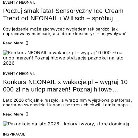
EVENTY NEONAIL
Poczuj smak lata! Sensoryczny Ice Cream
Trend od NEONAIL i Willisch – spróbuj
nowych lodów i odbierz prezent!
Czy jedzenie może zachwycać wyglądem tak bardzo, jak
dopracowany manicure, a ulubione kosmetyki – przywoływać
smak najpiękniejszych wakacyjnych wspomnień? Połączenie
świata beauty i oszałamiających deserów to coś więcej niż
Read More
chwilowa moda. To zaproszenie do celebracji chwili wszystkimi
zmysłami: przez soczysty kolor, aksamitną teksturę,
orzeźwiający zapach i słodki akcent na podniebieniu. Tego lata
NEONAIL łączy siły z marką Willisch, tworząc unikalny projekt
na styku jedzenia i piękna....
EVENTY NEONAIL
Konkurs NEONAIL x wakacje.pl – wygraj 10
000 zł na urlop marzeń! Poznaj hitowe
stylizacje paznokci na lato 2026
Lato 2026 oficjalnie ruszyło, a wraz z nim wyjątkowa platforma,
oparta na swobodzie i łapaniu beztroskich chwil. Letnia mapa
kolorów NEONAIL prowadzi nas przez najpiękniejsze
doświadczenia wakacji – od spontanicznych wyjazdów, przez
Read More
chwile relaksu, tropikalne inspiracje, aż po ekscytujące smaki.
Motywem przewodnim jest eksplorowanie i kolekcjonowanie
letnich momentów. Z tej okazji przygotowaliśmy coś absolutnie
wyjątkowego: wielki konkurs z wakacje.pl oraz dawkę
INSPIRACJE
najgorętszych trendów w...