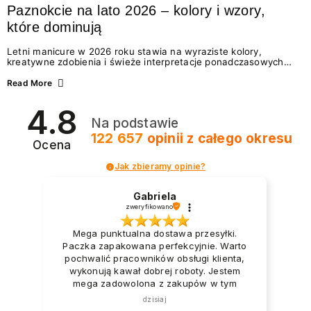
Paznokcie na lato 2026 – kolory i wzory,
które dominują
Letni manicure w 2026 roku stawia na wyraziste kolory,
kreatywne zdobienia i świeże interpretacje ponadczasowych
trendów. Wśród najmodniejszych propozycji nie brakuje
zarówno energetycznych odcieni inspirowanych wakacjami, jak
Read More
i delikatnych wzorów idealnych dla miłośniczek eleganckiej
prostoty. Jakie kolory i stylizacje paznokci będą królować latem
4.8
2026? Znajdź inspirację dla swojego manicure!
Na podstawie
122 657
opinii
z całego okresu
Ocena
Jak zbieramy opinie?
Gabriela
zweryfikowano
Mega punktualna dostawa przesyłki.
Paczka zapakowana perfekcyjnie. Warto
pochwalić pracowników obsługi klienta,
wykonują kawał dobrej roboty. Jestem
mega zadowolona z zakupów w tym
sklepie.
dzisiaj