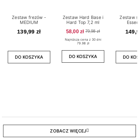
Zestaw frezów -
Zestaw Hard Base i
Zestaw s
MEDIUM
Hard Top 7,2 ml
Essen
139,99 zł
58,00 zł
149,9
79,98 zł
Najniższa cena z 30 dni
79.98 zł
DO KOSZYKA
DO KOSZYKA
DO KO
ZOBACZ WIĘCEJ