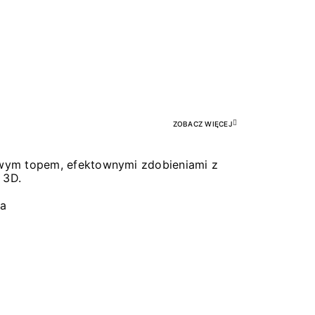
Pr
ZOBACZ WIĘCEJ
łowym topem, efektownymi zdobieniami z
 3D.