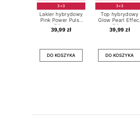
3+3
3+3
Lakier hybrydowy
Top hybrydowy
Pink Power Pulse
Glow Pearl Effec
7,2 ml
7,2 ml
39,99 zł
39,99 zł
DO KOSZYKA
DO KOSZYKA