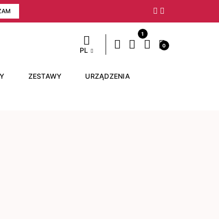
ZAM
Następny
1
0
PL
RY
ZESTAWY
URZĄDZENIA