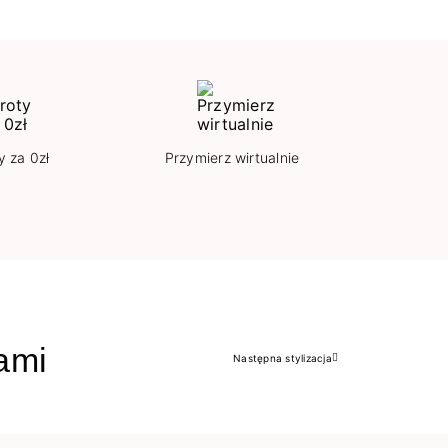
y za 0zł
Przymierz wirtualnie
jami
Następna stylizacja
Następny