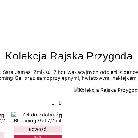
Kolekcja Rajska Przygoda
jak Sara James! Zmiksuj 7 hot wakacyjnych odcieni z per
oming Gel oraz samoprzylepnymi, kwiatowymi naklejkami
Poprzedni
Następny
NOWOŚĆ
3+3