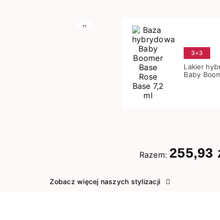
Następny
3+3
Lakier hy
Baby Boom
Base 7,2 m
255,93 
Razem:
Zobacz więcej naszych stylizacji