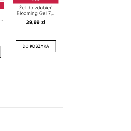
Żel do zdobień
Blooming Gel 7,2
t
ml
39,99 zł
NOWOŚĆ
3+3
DO KOSZYKA
Lakier hybrydowy
La
Limitless Green 7,2
Bol
ml
39,99 zł
DO KOSZYKA