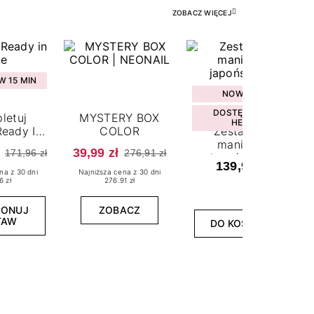
ZOBACZ WIĘCEJ
 15 MIN
NOWOŚĆ
DOSTĘPNY W
letuj
MYSTERY BOX
HEBE
eady In
COLOR
Zestaw do
ne
manicure
39,99 zł
171,96 zł
276,91 zł
japońskiego
139,99 zł
na z 30 dni
Najniższa cena z 30 dni
6 zł
276.91 zł
PONUJ
ZOBACZ
TAW
DO KOSZYKA