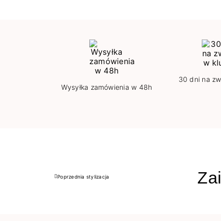
30 dni na zw
Wysyłka zamówienia w 48h
Zai
Poprzednia stylizacja
Poprzedni