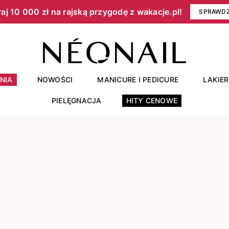
aj 10 000 zł na rajską przygodę z wakacje.pl!​
SPRAWD
NIA
NOWOŚCI
MANICURE I PEDICURE
LAKIE
PIELĘGNACJA
HITY CENOWE