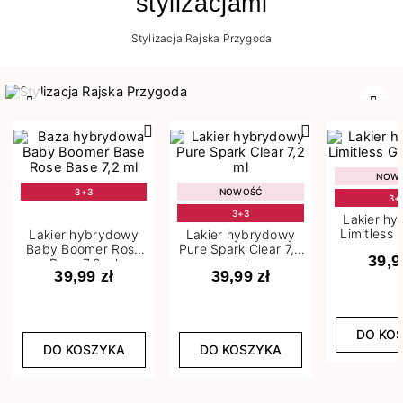
stylizacjami
Stylizacja Rajska Przygoda
Poprzedni
Nast
NOW
3+3
NOWOŚĆ
3+
3+3
Lakier h
Limitless 
Lakier hybrydowy
Lakier hybrydowy
m
Baby Boomer Rose
Pure Spark Clear 7,2
39,9
Base 7,2 ml
ml
39,99 zł
39,99 zł
DO KO
DO KOSZYKA
DO KOSZYKA