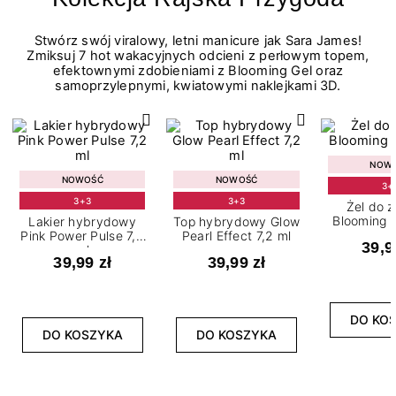
Stwórz swój viralowy, letni manicure jak Sara James!
Zmiksuj 7 hot wakacyjnych odcieni z perłowym topem,
efektownymi zdobieniami z Blooming Gel oraz
samoprzylepnymi, kwiatowymi naklejkami 3D.
NOW
NOWOŚĆ
NOWOŚĆ
3+
3+3
3+3
Żel do 
Blooming G
Lakier hybrydowy
Top hybrydowy Glow
Pink Power Pulse 7,2
Pearl Effect 7,2 ml
39,9
ml
39,99 zł
39,99 zł
DO KO
DO KOSZYKA
DO KOSZYKA