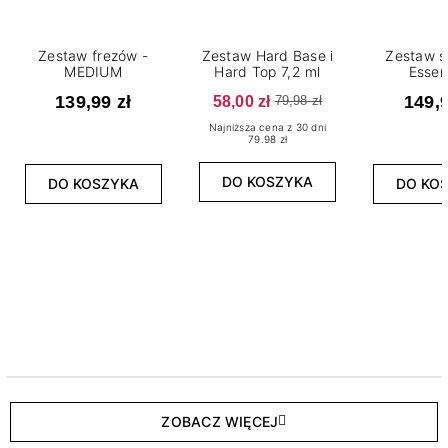
Zestaw frezów -
Zestaw Hard Base i
Zestaw s
MEDIUM
Hard Top 7,2 ml
Essen
139,99 zł
58,00 zł
149,9
79,98 zł
Najniższa cena z 30 dni
79.98 zł
DO KOSZYKA
DO KOSZYKA
DO KO
ZOBACZ WIĘCEJ