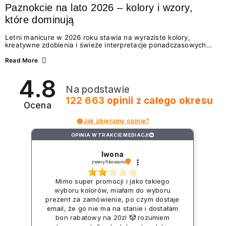
Paznokcie na lato 2026 – kolory i wzory,
które dominują
Letni manicure w 2026 roku stawia na wyraziste kolory,
kreatywne zdobienia i świeże interpretacje ponadczasowych
trendów. Wśród najmodniejszych propozycji nie brakuje
zarówno energetycznych odcieni inspirowanych wakacjami, jak
Read More
i delikatnych wzorów idealnych dla miłośniczek eleganckiej
prostoty. Jakie kolory i stylizacje paznokci będą królować latem
4.8
2026? Znajdź inspirację dla swojego manicure!
Na podstawie
122 663
opinii
z całego okresu
Ocena
Jak zbieramy opinie?
OPINIA W TRAKCIE MEDIACJI
?
Iwona
zweryfikowano
Mimo super promocji i jako takiego
wyboru kolorów, miałam do wyboru
prezent za zamówienie, po czym dostaje
email, że go nie ma na stanie i dostałam
bon rabatowy na 20zl 🤡 rozumiem