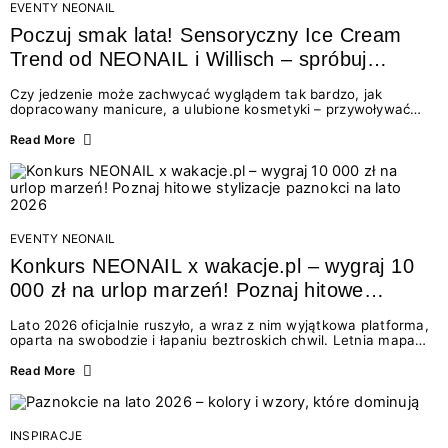
EVENTY NEONAIL
Poczuj smak lata! Sensoryczny Ice Cream
Trend od NEONAIL i Willisch – spróbuj
nowych lodów i odbierz prezent!
Czy jedzenie może zachwycać wyglądem tak bardzo, jak
dopracowany manicure, a ulubione kosmetyki – przywoływać
smak najpiękniejszych wakacyjnych wspomnień? Połączenie
świata beauty i oszałamiających deserów to coś więcej niż
Read More
chwilowa moda. To zaproszenie do celebracji chwili wszystkimi
zmysłami: przez soczysty kolor, aksamitną teksturę,
orzeźwiający zapach i słodki akcent na podniebieniu. Tego lata
NEONAIL łączy siły z marką Willisch, tworząc unikalny projekt
na styku jedzenia i piękna....
EVENTY NEONAIL
Konkurs NEONAIL x wakacje.pl – wygraj 10
000 zł na urlop marzeń! Poznaj hitowe
stylizacje paznokci na lato 2026
Lato 2026 oficjalnie ruszyło, a wraz z nim wyjątkowa platforma,
oparta na swobodzie i łapaniu beztroskich chwil. Letnia mapa
kolorów NEONAIL prowadzi nas przez najpiękniejsze
doświadczenia wakacji – od spontanicznych wyjazdów, przez
Read More
chwile relaksu, tropikalne inspiracje, aż po ekscytujące smaki.
Motywem przewodnim jest eksplorowanie i kolekcjonowanie
letnich momentów. Z tej okazji przygotowaliśmy coś absolutnie
wyjątkowego: wielki konkurs z wakacje.pl oraz dawkę
INSPIRACJE
najgorętszych trendów w...