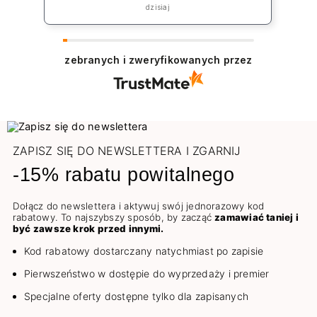
„rekompensatę” jednak koszt np lakieru
dzisiaj
to 39zł plus koszt przesyłki co jest w
żaden sposób niezadowalające.
zebranych i zweryfikowanych przez
ZAPISZ SIĘ DO NEWSLETTERA I ZGARNIJ
-15% rabatu powitalnego
Dołącz do newslettera i aktywuj swój jednorazowy kod
rabatowy. To najszybszy sposób, by zacząć
zamawiać taniej i
być zawsze krok przed innymi.
Kod rabatowy dostarczany natychmiast po zapisie
Pierwszeństwo w dostępie do wyprzedaży i premier
Specjalne oferty dostępne tylko dla zapisanych