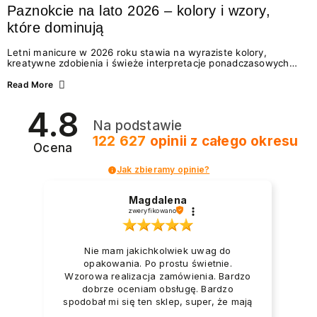
Paznokcie na lato 2026 – kolory i wzory,
które dominują
Letni manicure w 2026 roku stawia na wyraziste kolory,
kreatywne zdobienia i świeże interpretacje ponadczasowych
trendów. Wśród najmodniejszych propozycji nie brakuje
zarówno energetycznych odcieni inspirowanych wakacjami, jak
Read More
i delikatnych wzorów idealnych dla miłośniczek eleganckiej
prostoty. Jakie kolory i stylizacje paznokci będą królować latem
4.8
2026? Znajdź inspirację dla swojego manicure!
Na podstawie
122 627
opinii
z całego okresu
Ocena
Jak zbieramy opinie?
Magdalena
zweryfikowano
Nie mam jakichkolwiek uwag do
opakowania. Po prostu świetnie.
Wzorowa realizacja zamówienia. Bardzo
dobrze oceniam obsługę. Bardzo
spodobał mi się ten sklep, super, że mają
dużo nowości.