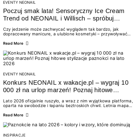
EVENTY NEONAIL
Poczuj smak lata! Sensoryczny Ice Cream
Trend od NEONAIL i Willisch – spróbuj
nowych lodów i odbierz prezent!
Czy jedzenie może zachwycać wyglądem tak bardzo, jak
dopracowany manicure, a ulubione kosmetyki – przywoływać
smak najpiękniejszych wakacyjnych wspomnień? Połączenie
świata beauty i oszałamiających deserów to coś więcej niż
Read More
chwilowa moda. To zaproszenie do celebracji chwili wszystkimi
zmysłami: przez soczysty kolor, aksamitną teksturę,
orzeźwiający zapach i słodki akcent na podniebieniu. Tego lata
NEONAIL łączy siły z marką Willisch, tworząc unikalny projekt
na styku jedzenia i piękna....
EVENTY NEONAIL
Konkurs NEONAIL x wakacje.pl – wygraj 10
000 zł na urlop marzeń! Poznaj hitowe
stylizacje paznokci na lato 2026
Lato 2026 oficjalnie ruszyło, a wraz z nim wyjątkowa platforma,
oparta na swobodzie i łapaniu beztroskich chwil. Letnia mapa
kolorów NEONAIL prowadzi nas przez najpiękniejsze
doświadczenia wakacji – od spontanicznych wyjazdów, przez
Read More
chwile relaksu, tropikalne inspiracje, aż po ekscytujące smaki.
Motywem przewodnim jest eksplorowanie i kolekcjonowanie
letnich momentów. Z tej okazji przygotowaliśmy coś absolutnie
wyjątkowego: wielki konkurs z wakacje.pl oraz dawkę
INSPIRACJE
najgorętszych trendów w...