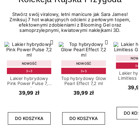
Stwórz swój viralowy, letni manicure jak Sara James!
Zmiksuj 7 hot wakacyjnych odcieni z perłowym topem,
efektownymi zdobieniami z Blooming Gel oraz
samoprzylepnymi, kwiatowymi naklejkami 3D.
NOW
NOWOŚĆ
NOWOŚĆ
3+
3+3
3+3
Lakier h
Limitless 
Lakier hybrydowy
Top hybrydowy Glow
m
Pink Power Pulse 7,2
Pearl Effect 7,2 ml
39,9
ml
39,99 zł
39,99 zł
DO KO
DO KOSZYKA
DO KOSZYKA