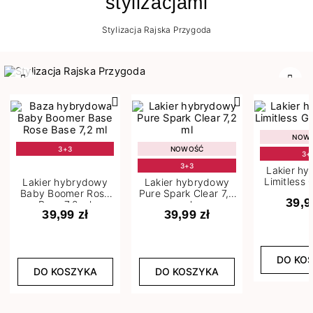
stylizacjami
Stylizacja Rajska Przygoda
Poprzedni
Nast
NOW
3+3
NOWOŚĆ
3+
3+3
Lakier h
Limitless 
Lakier hybrydowy
Lakier hybrydowy
m
Baby Boomer Rose
Pure Spark Clear 7,2
39,9
Base 7,2 ml
ml
39,99 zł
39,99 zł
DO KO
DO KOSZYKA
DO KOSZYKA