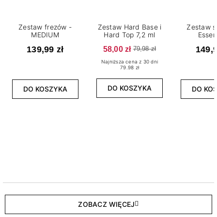
Zestaw frezów -
Zestaw Hard Base i
Zestaw s
MEDIUM
Hard Top 7,2 ml
Essen
139,99 zł
58,00 zł
149,9
79,98 zł
Najniższa cena z 30 dni
79.98 zł
DO KOSZYKA
DO KOSZYKA
DO KO
ZOBACZ WIĘCEJ