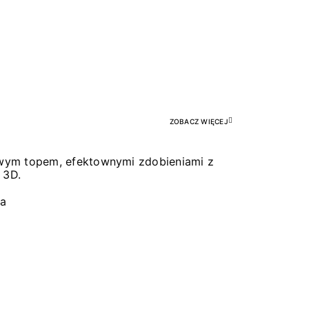
Pr
ZOBACZ WIĘCEJ
łowym topem, efektownymi zdobieniami z
 3D.