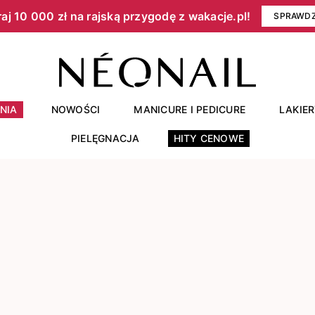
aj 10 000 zł na rajską przygodę z wakacje.pl!​
SPRAWD
NIA
NOWOŚCI
MANICURE I PEDICURE
LAKIE
PIELĘGNACJA
HITY CENOWE