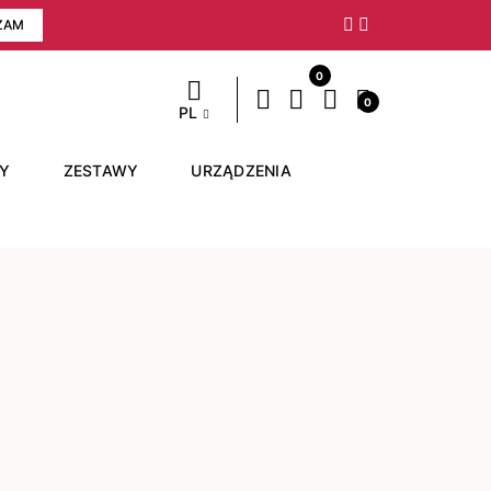
ZAM
Następny
0
0
PL
RY
ZESTAWY
URZĄDZENIA