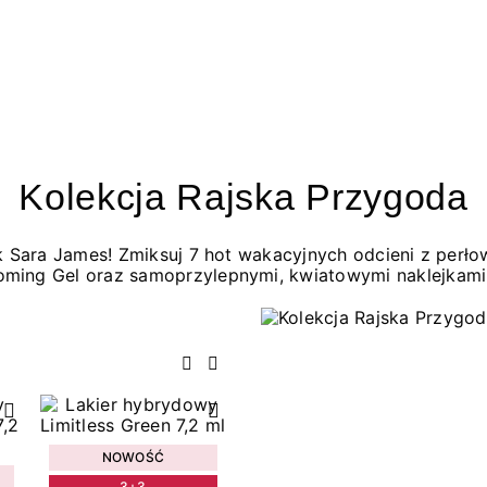
Kolekcja Rajska Przygoda
jak Sara James! Zmiksuj 7 hot wakacyjnych odcieni z per
oming Gel oraz samoprzylepnymi, kwiatowymi naklejkami
Poprzedni
Następny
NOWOŚĆ
3+3