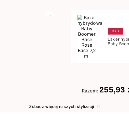
Następny
3+3
Lakier hy
Baby Boom
Base 7,2 m
255,93 
Razem:
Zobacz więcej naszych stylizacji