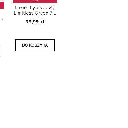
Lakier hybrydowy
Limitless Green 7,2
t
ml
39,99 zł
NOWOŚĆ
3+3
DO KOSZYKA
Lakier hybrydowy
La
Bold Horizon 7,2 ml
Fea
39,99 zł
DO KOSZYKA