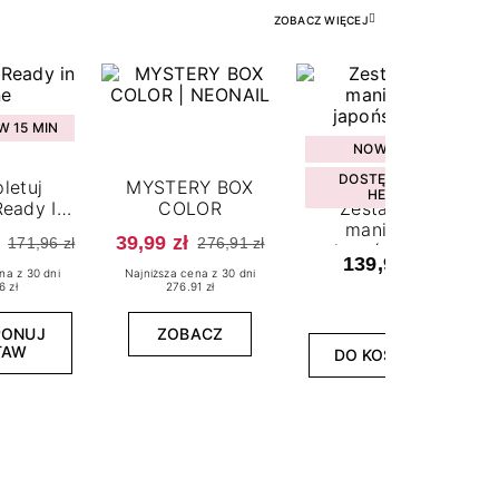
ZOBACZ WIĘCEJ
 15 MIN
NOWOŚĆ
DOSTĘPNY W
letuj
MYSTERY BOX
HEBE
eady In
COLOR
Zestaw do
ne
manicure
39,99 zł
171,96 zł
276,91 zł
japońskiego
139,99 zł
na z 30 dni
Najniższa cena z 30 dni
6 zł
276.91 zł
PONUJ
ZOBACZ
TAW
DO KOSZYKA