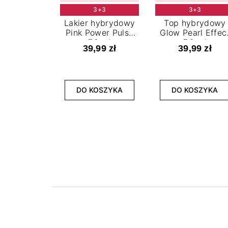
3+3
3+3
Lakier hybrydowy
Top hybrydowy
Pink Power Pulse
Glow Pearl Effec
7,2 ml
7,2 ml
39,99 zł
39,99 zł
DO KOSZYKA
DO KOSZYKA