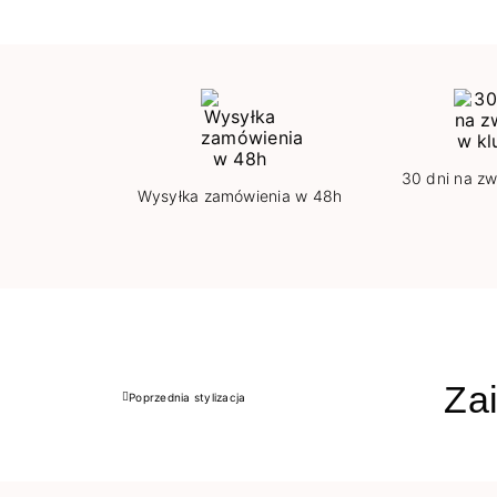
30 dni na zw
Wysyłka zamówienia w 48h
Zai
Poprzednia stylizacja
Poprzedni