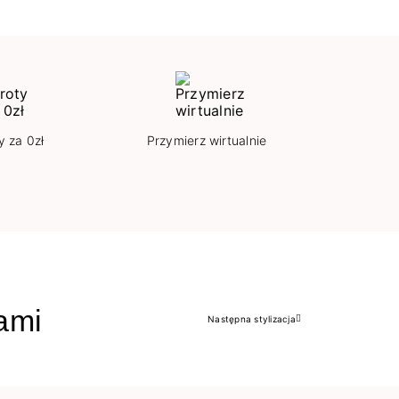
y za 0zł
Przymierz wirtualnie
jami
Następna stylizacja
Następny