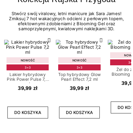
Stwórz swój viralowy, letni manicure jak Sara James!
Zmiksuj 7 hot wakacyjnych odcieni z perłowym topem,
efektownymi zdobieniami z Blooming Gel oraz
samoprzylepnymi, kwiatowymi naklejkami 3D.
NOW
NOWOŚĆ
NOWOŚĆ
3+
3+3
3+3
Żel do 
Blooming G
Lakier hybrydowy
Top hybrydowy Glow
Pink Power Pulse 7,2
Pearl Effect 7,2 ml
39,9
ml
39,99 zł
39,99 zł
DO KO
DO KOSZYKA
DO KOSZYKA