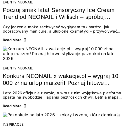
EVENTY NEONAIL
Poczuj smak lata! Sensoryczny Ice Cream
Trend od NEONAIL i Willisch – spróbuj
nowych lodów i odbierz prezent!
Czy jedzenie może zachwycać wyglądem tak bardzo, jak
dopracowany manicure, a ulubione kosmetyki – przywoływać
smak najpiękniejszych wakacyjnych wspomnień? Połączenie
świata beauty i oszałamiających deserów to coś więcej niż
Read More
chwilowa moda. To zaproszenie do celebracji chwili wszystkimi
zmysłami: przez soczysty kolor, aksamitną teksturę,
orzeźwiający zapach i słodki akcent na podniebieniu. Tego lata
NEONAIL łączy siły z marką Willisch, tworząc unikalny projekt
na styku jedzenia i piękna....
EVENTY NEONAIL
Konkurs NEONAIL x wakacje.pl – wygraj 10
000 zł na urlop marzeń! Poznaj hitowe
stylizacje paznokci na lato 2026
Lato 2026 oficjalnie ruszyło, a wraz z nim wyjątkowa platforma,
oparta na swobodzie i łapaniu beztroskich chwil. Letnia mapa
kolorów NEONAIL prowadzi nas przez najpiękniejsze
doświadczenia wakacji – od spontanicznych wyjazdów, przez
Read More
chwile relaksu, tropikalne inspiracje, aż po ekscytujące smaki.
Motywem przewodnim jest eksplorowanie i kolekcjonowanie
letnich momentów. Z tej okazji przygotowaliśmy coś absolutnie
wyjątkowego: wielki konkurs z wakacje.pl oraz dawkę
INSPIRACJE
najgorętszych trendów w...