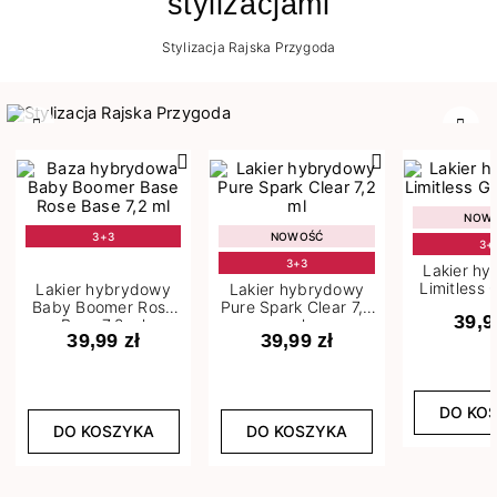
stylizacjami
Stylizacja Rajska Przygoda
Poprzedni
Nast
NOW
3+3
NOWOŚĆ
3+
3+3
Lakier h
Limitless 
Lakier hybrydowy
Lakier hybrydowy
m
Baby Boomer Rose
Pure Spark Clear 7,2
39,9
Base 7,2 ml
ml
39,99 zł
39,99 zł
DO KO
DO KOSZYKA
DO KOSZYKA