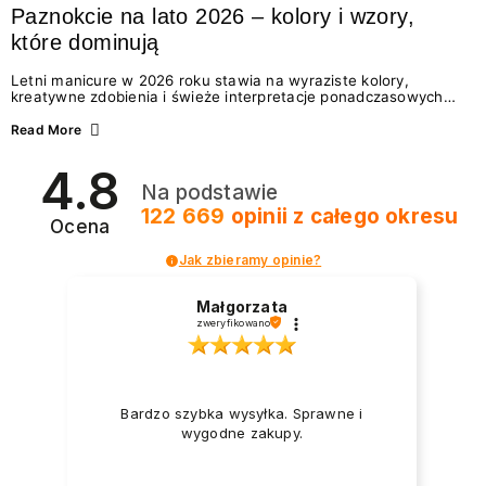
Paznokcie na lato 2026 – kolory i wzory,
które dominują
Letni manicure w 2026 roku stawia na wyraziste kolory,
kreatywne zdobienia i świeże interpretacje ponadczasowych
trendów. Wśród najmodniejszych propozycji nie brakuje
zarówno energetycznych odcieni inspirowanych wakacjami, jak
Read More
i delikatnych wzorów idealnych dla miłośniczek eleganckiej
prostoty. Jakie kolory i stylizacje paznokci będą królować latem
4.8
2026? Znajdź inspirację dla swojego manicure!
Na podstawie
122 669
opinii
z całego okresu
Ocena
Jak zbieramy opinie?
Małgorzata
zweryfikowano
Bardzo szybka wysyłka. Sprawne i
wygodne zakupy.