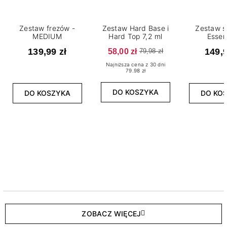
Zestaw frezów -
Zestaw Hard Base i
Zestaw s
MEDIUM
Hard Top 7,2 ml
Essen
139,99 zł
58,00 zł
149,9
79,98 zł
Najniższa cena z 30 dni
79.98 zł
DO KOSZYKA
DO KOSZYKA
DO KO
ZOBACZ WIĘCEJ