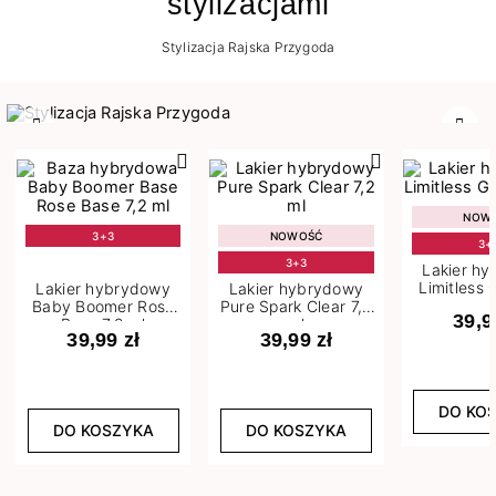
stylizacjami
Stylizacja Rajska Przygoda
Poprzedni
Nast
NOW
3+3
NOWOŚĆ
3+
3+3
Lakier h
Limitless 
Lakier hybrydowy
Lakier hybrydowy
m
Baby Boomer Rose
Pure Spark Clear 7,2
39,9
Base 7,2 ml
ml
39,99 zł
39,99 zł
DO KO
DO KOSZYKA
DO KOSZYKA