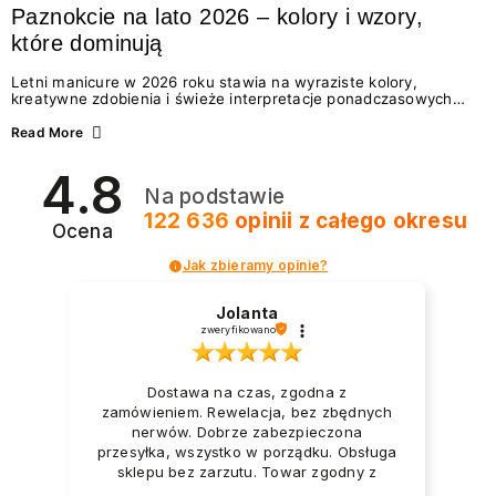
Paznokcie na lato 2026 – kolory i wzory,
które dominują
Letni manicure w 2026 roku stawia na wyraziste kolory,
kreatywne zdobienia i świeże interpretacje ponadczasowych
trendów. Wśród najmodniejszych propozycji nie brakuje
zarówno energetycznych odcieni inspirowanych wakacjami, jak
Read More
i delikatnych wzorów idealnych dla miłośniczek eleganckiej
prostoty. Jakie kolory i stylizacje paznokci będą królować latem
4.8
2026? Znajdź inspirację dla swojego manicure!
Na podstawie
122 636
opinii
z całego okresu
Ocena
Jak zbieramy opinie?
Jolanta
zweryfikowano
Dostawa na czas, zgodna z
zamówieniem. Rewelacja, bez zbędnych
nerwów. Dobrze zabezpieczona
przesyłka, wszystko w porządku. Obsługa
sklepu bez zarzutu. Towar zgodny z
opisem i zapotrzebowaniem. Przesyłka