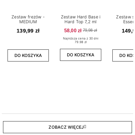
Zestaw frezów -
Zestaw Hard Base i
Zestaw s
MEDIUM
Hard Top 7,2 ml
Essen
139,99 zł
58,00 zł
149,9
79,98 zł
Najniższa cena z 30 dni
79.98 zł
DO KOSZYKA
DO KOSZYKA
DO KO
ZOBACZ WIĘCEJ