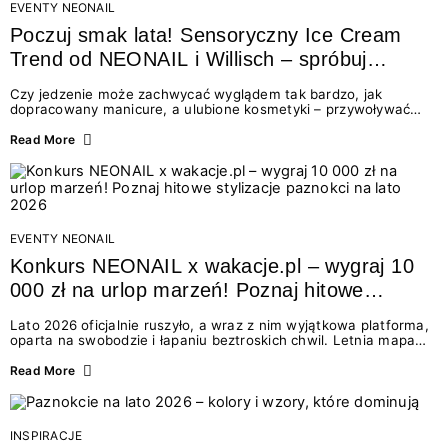
EVENTY NEONAIL
Poczuj smak lata! Sensoryczny Ice Cream
Trend od NEONAIL i Willisch – spróbuj
nowych lodów i odbierz prezent!
Czy jedzenie może zachwycać wyglądem tak bardzo, jak
dopracowany manicure, a ulubione kosmetyki – przywoływać
smak najpiękniejszych wakacyjnych wspomnień? Połączenie
świata beauty i oszałamiających deserów to coś więcej niż
Read More
chwilowa moda. To zaproszenie do celebracji chwili wszystkimi
zmysłami: przez soczysty kolor, aksamitną teksturę,
orzeźwiający zapach i słodki akcent na podniebieniu. Tego lata
NEONAIL łączy siły z marką Willisch, tworząc unikalny projekt
na styku jedzenia i piękna....
EVENTY NEONAIL
Konkurs NEONAIL x wakacje.pl – wygraj 10
000 zł na urlop marzeń! Poznaj hitowe
stylizacje paznokci na lato 2026
Lato 2026 oficjalnie ruszyło, a wraz z nim wyjątkowa platforma,
oparta na swobodzie i łapaniu beztroskich chwil. Letnia mapa
kolorów NEONAIL prowadzi nas przez najpiękniejsze
doświadczenia wakacji – od spontanicznych wyjazdów, przez
Read More
chwile relaksu, tropikalne inspiracje, aż po ekscytujące smaki.
Motywem przewodnim jest eksplorowanie i kolekcjonowanie
letnich momentów. Z tej okazji przygotowaliśmy coś absolutnie
wyjątkowego: wielki konkurs z wakacje.pl oraz dawkę
INSPIRACJE
najgorętszych trendów w...