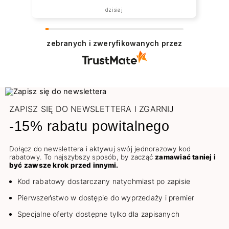
została zrealizowana ekspresowo.
dzisiaj
Polecam wszystkim zainteresowanym.
zebranych i zweryfikowanych przez
ZAPISZ SIĘ DO NEWSLETTERA I ZGARNIJ
-15% rabatu powitalnego
Dołącz do newslettera i aktywuj swój jednorazowy kod
rabatowy. To najszybszy sposób, by zacząć
zamawiać taniej i
być zawsze krok przed innymi.
Kod rabatowy dostarczany natychmiast po zapisie
Pierwszeństwo w dostępie do wyprzedaży i premier
Specjalne oferty dostępne tylko dla zapisanych