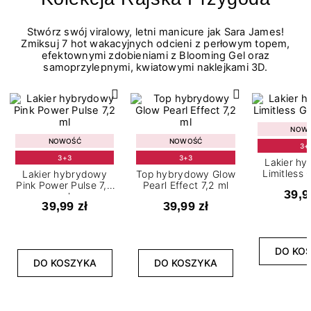
Stwórz swój viralowy, letni manicure jak Sara James!
Zmiksuj 7 hot wakacyjnych odcieni z perłowym topem,
efektownymi zdobieniami z Blooming Gel oraz
samoprzylepnymi, kwiatowymi naklejkami 3D.
NOW
NOWOŚĆ
NOWOŚĆ
3+
3+3
3+3
Lakier h
Limitless 
Lakier hybrydowy
Top hybrydowy Glow
m
Pink Power Pulse 7,2
Pearl Effect 7,2 ml
39,9
ml
39,99 zł
39,99 zł
DO KO
DO KOSZYKA
DO KOSZYKA