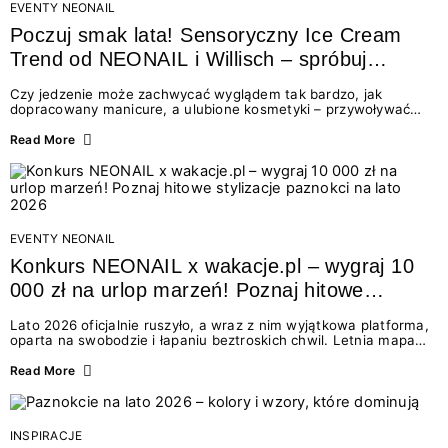
EVENTY NEONAIL
Poczuj smak lata! Sensoryczny Ice Cream
Trend od NEONAIL i Willisch – spróbuj
nowych lodów i odbierz prezent!
Czy jedzenie może zachwycać wyglądem tak bardzo, jak
dopracowany manicure, a ulubione kosmetyki – przywoływać
smak najpiękniejszych wakacyjnych wspomnień? Połączenie
świata beauty i oszałamiających deserów to coś więcej niż
Read More
chwilowa moda. To zaproszenie do celebracji chwili wszystkimi
zmysłami: przez soczysty kolor, aksamitną teksturę,
orzeźwiający zapach i słodki akcent na podniebieniu. Tego lata
NEONAIL łączy siły z marką Willisch, tworząc unikalny projekt
na styku jedzenia i piękna....
EVENTY NEONAIL
Konkurs NEONAIL x wakacje.pl – wygraj 10
000 zł na urlop marzeń! Poznaj hitowe
stylizacje paznokci na lato 2026
Lato 2026 oficjalnie ruszyło, a wraz z nim wyjątkowa platforma,
oparta na swobodzie i łapaniu beztroskich chwil. Letnia mapa
kolorów NEONAIL prowadzi nas przez najpiękniejsze
doświadczenia wakacji – od spontanicznych wyjazdów, przez
Read More
chwile relaksu, tropikalne inspiracje, aż po ekscytujące smaki.
Motywem przewodnim jest eksplorowanie i kolekcjonowanie
letnich momentów. Z tej okazji przygotowaliśmy coś absolutnie
wyjątkowego: wielki konkurs z wakacje.pl oraz dawkę
INSPIRACJE
najgorętszych trendów w...