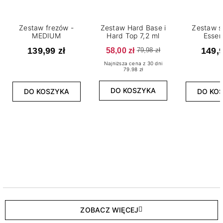
Zestaw frezów -
Zestaw Hard Base i
Zestaw s
MEDIUM
Hard Top 7,2 ml
Essen
139,99 zł
58,00 zł
149,9
79,98 zł
Najniższa cena z 30 dni
79.98 zł
DO KOSZYKA
DO KOSZYKA
DO KO
ZOBACZ WIĘCEJ