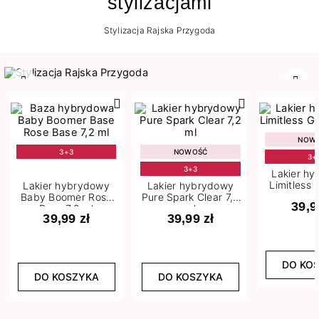
stylizacjami
Stylizacja Rajska Przygoda
Poprzedni
Nast
NOW
3+3
NOWOŚĆ
3+
3+3
Lakier h
Limitless 
Lakier hybrydowy
Lakier hybrydowy
m
Baby Boomer Rose
Pure Spark Clear 7,2
39,9
Base 7,2 ml
ml
39,99 zł
39,99 zł
DO KO
DO KOSZYKA
DO KOSZYKA