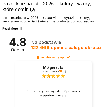
Paznokcie na lato 2026 – kolory i wzory,
które dominują
Letni manicure w 2026 roku stawia na wyraziste kolory,
kreatywne zdobienia i świeże interpretacje ponadczasowych
trendów. Wśród najmodniejszych propozycji nie brakuje
zarówno energetycznych odcieni inspirowanych wakacjami, jak
Read More
i delikatnych wzorów idealnych dla miłośniczek eleganckiej
prostoty. Jakie kolory i stylizacje paznokci będą królować latem
4.8
2026? Znajdź inspirację dla swojego manicure!
Na podstawie
122 666
opinii
z całego okresu
Ocena
Jak zbieramy opinie?
Małgorzata
zweryfikowano
Bardzo szybka wysyłka. Sprawne i
wygodne zakupy.