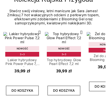
Stwórz swój viralowy, letni manicure jak Sara James!
Zmiksuj 7 hot wakacyjnych odcieni z perłowym topem,
efektownymi zdobieniami z Blooming Gel oraz
samoprzylepnymi, kwiatowymi naklejkami 3D.
NOW
NOWOŚĆ
NOWOŚĆ
3+
3+3
3+3
Żel do 
Blooming G
Lakier hybrydowy
Top hybrydowy Glow
Pink Power Pulse 7,2
Pearl Effect 7,2 ml
39,9
ml
39,99 zł
39,99 zł
DO KO
DO KOSZYKA
DO KOSZYKA