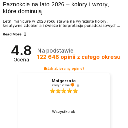
Paznokcie na lato 2026 – kolory i wzory,
które dominują
Letni manicure w 2026 roku stawia na wyraziste kolory,
kreatywne zdobienia i świeże interpretacje ponadczasowych
trendów. Wśród najmodniejszych propozycji nie brakuje
zarówno energetycznych odcieni inspirowanych wakacjami, jak
Read More
i delikatnych wzorów idealnych dla miłośniczek eleganckiej
prostoty. Jakie kolory i stylizacje paznokci będą królować latem
4.8
2026? Znajdź inspirację dla swojego manicure!
Na podstawie
122 648
opinii
z całego okresu
Ocena
Jak zbieramy opinie?
Małgorzata
zweryfikowano
Wszystko ok