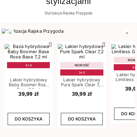
stylizacjami
Stylizacja Rajska Przygoda
Poprzedni
Nast
NOW
3+3
NOWOŚĆ
3+
3+3
Lakier h
Limitless 
Lakier hybrydowy
Lakier hybrydowy
m
Baby Boomer Rose
Pure Spark Clear 7,2
39,9
Base 7,2 ml
ml
39,99 zł
39,99 zł
DO KO
DO KOSZYKA
DO KOSZYKA