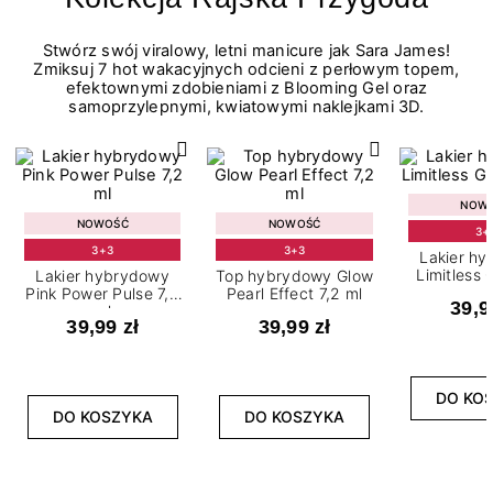
Stwórz swój viralowy, letni manicure jak Sara James!
Zmiksuj 7 hot wakacyjnych odcieni z perłowym topem,
efektownymi zdobieniami z Blooming Gel oraz
samoprzylepnymi, kwiatowymi naklejkami 3D.
NOW
NOWOŚĆ
NOWOŚĆ
3+
3+3
3+3
Lakier h
Limitless 
Lakier hybrydowy
Top hybrydowy Glow
m
Pink Power Pulse 7,2
Pearl Effect 7,2 ml
39,9
ml
39,99 zł
39,99 zł
DO KO
DO KOSZYKA
DO KOSZYKA