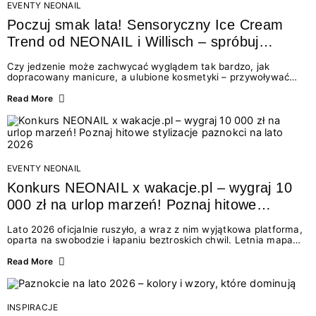
EVENTY NEONAIL
Poczuj smak lata! Sensoryczny Ice Cream
Trend od NEONAIL i Willisch – spróbuj
nowych lodów i odbierz prezent!
Czy jedzenie może zachwycać wyglądem tak bardzo, jak
dopracowany manicure, a ulubione kosmetyki – przywoływać
smak najpiękniejszych wakacyjnych wspomnień? Połączenie
świata beauty i oszałamiających deserów to coś więcej niż
Read More
chwilowa moda. To zaproszenie do celebracji chwili wszystkimi
zmysłami: przez soczysty kolor, aksamitną teksturę,
orzeźwiający zapach i słodki akcent na podniebieniu. Tego lata
NEONAIL łączy siły z marką Willisch, tworząc unikalny projekt
na styku jedzenia i piękna....
EVENTY NEONAIL
Konkurs NEONAIL x wakacje.pl – wygraj 10
000 zł na urlop marzeń! Poznaj hitowe
stylizacje paznokci na lato 2026
Lato 2026 oficjalnie ruszyło, a wraz z nim wyjątkowa platforma,
oparta na swobodzie i łapaniu beztroskich chwil. Letnia mapa
kolorów NEONAIL prowadzi nas przez najpiękniejsze
doświadczenia wakacji – od spontanicznych wyjazdów, przez
Read More
chwile relaksu, tropikalne inspiracje, aż po ekscytujące smaki.
Motywem przewodnim jest eksplorowanie i kolekcjonowanie
letnich momentów. Z tej okazji przygotowaliśmy coś absolutnie
wyjątkowego: wielki konkurs z wakacje.pl oraz dawkę
INSPIRACJE
najgorętszych trendów w...