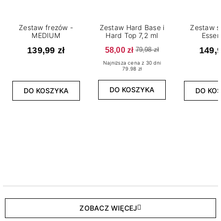
Zestaw frezów -
Zestaw Hard Base i
Zestaw s
MEDIUM
Hard Top 7,2 ml
Essen
139,99 zł
58,00 zł
149,9
79,98 zł
Najniższa cena z 30 dni
79.98 zł
DO KOSZYKA
DO KOSZYKA
DO KO
ZOBACZ WIĘCEJ