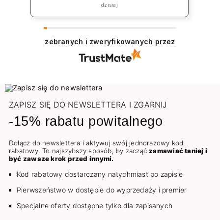
„rekompensatę” jednak koszt np lakieru
dzisiaj
to 39zł plus koszt przesyłki co jest w
żaden sposób niezadowalające.
zebranych i zweryfikowanych przez
ZAPISZ SIĘ DO NEWSLETTERA I ZGARNIJ
-15% rabatu powitalnego
Dołącz do newslettera i aktywuj swój jednorazowy kod
rabatowy. To najszybszy sposób, by zacząć
zamawiać taniej i
być zawsze krok przed innymi.
Kod rabatowy dostarczany natychmiast po zapisie
Pierwszeństwo w dostępie do wyprzedaży i premier
Specjalne oferty dostępne tylko dla zapisanych