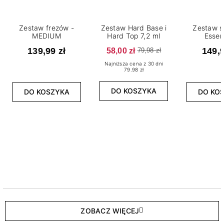
Zestaw frezów -
Zestaw Hard Base i
Zestaw s
MEDIUM
Hard Top 7,2 ml
Essen
139,99 zł
58,00 zł
149,9
79,98 zł
Najniższa cena z 30 dni
79.98 zł
DO KOSZYKA
DO KOSZYKA
DO KO
ZOBACZ WIĘCEJ