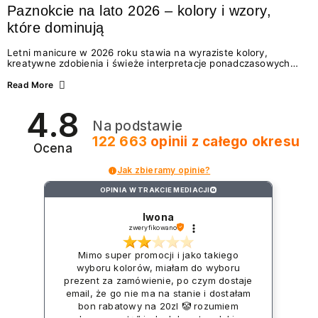
Paznokcie na lato 2026 – kolory i wzory,
które dominują
Letni manicure w 2026 roku stawia na wyraziste kolory,
kreatywne zdobienia i świeże interpretacje ponadczasowych
trendów. Wśród najmodniejszych propozycji nie brakuje
zarówno energetycznych odcieni inspirowanych wakacjami, jak
Read More
i delikatnych wzorów idealnych dla miłośniczek eleganckiej
prostoty. Jakie kolory i stylizacje paznokci będą królować latem
4.8
2026? Znajdź inspirację dla swojego manicure!
Na podstawie
122 663
opinii
z całego okresu
Ocena
Jak zbieramy opinie?
OPINIA W TRAKCIE MEDIACJI
?
Iwona
zweryfikowano
Mimo super promocji i jako takiego
wyboru kolorów, miałam do wyboru
prezent za zamówienie, po czym dostaje
email, że go nie ma na stanie i dostałam
bon rabatowy na 20zl 🤡 rozumiem