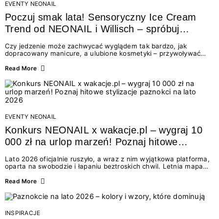
EVENTY NEONAIL
Poczuj smak lata! Sensoryczny Ice Cream
Trend od NEONAIL i Willisch – spróbuj
nowych lodów i odbierz prezent!
Czy jedzenie może zachwycać wyglądem tak bardzo, jak
dopracowany manicure, a ulubione kosmetyki – przywoływać
smak najpiękniejszych wakacyjnych wspomnień? Połączenie
świata beauty i oszałamiających deserów to coś więcej niż
Read More
chwilowa moda. To zaproszenie do celebracji chwili wszystkimi
zmysłami: przez soczysty kolor, aksamitną teksturę,
orzeźwiający zapach i słodki akcent na podniebieniu. Tego lata
NEONAIL łączy siły z marką Willisch, tworząc unikalny projekt
na styku jedzenia i piękna....
EVENTY NEONAIL
Konkurs NEONAIL x wakacje.pl – wygraj 10
000 zł na urlop marzeń! Poznaj hitowe
stylizacje paznokci na lato 2026
Lato 2026 oficjalnie ruszyło, a wraz z nim wyjątkowa platforma,
oparta na swobodzie i łapaniu beztroskich chwil. Letnia mapa
kolorów NEONAIL prowadzi nas przez najpiękniejsze
doświadczenia wakacji – od spontanicznych wyjazdów, przez
Read More
chwile relaksu, tropikalne inspiracje, aż po ekscytujące smaki.
Motywem przewodnim jest eksplorowanie i kolekcjonowanie
letnich momentów. Z tej okazji przygotowaliśmy coś absolutnie
wyjątkowego: wielki konkurs z wakacje.pl oraz dawkę
INSPIRACJE
najgorętszych trendów w...