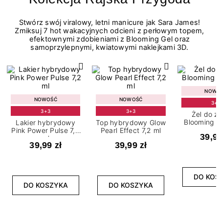
Stwórz swój viralowy, letni manicure jak Sara James!
Zmiksuj 7 hot wakacyjnych odcieni z perłowym topem,
efektownymi zdobieniami z Blooming Gel oraz
samoprzylepnymi, kwiatowymi naklejkami 3D.
NOW
NOWOŚĆ
NOWOŚĆ
3+
3+3
3+3
Żel do 
Blooming G
Lakier hybrydowy
Top hybrydowy Glow
Pink Power Pulse 7,2
Pearl Effect 7,2 ml
39,9
ml
39,99 zł
39,99 zł
DO KO
DO KOSZYKA
DO KOSZYKA