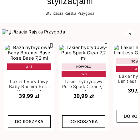
stylizacjami
Stylizacja Rajska Przygoda
Poprzedni
Nast
NOW
3+3
NOWOŚĆ
3+
3+3
Lakier h
Limitless 
Lakier hybrydowy
Lakier hybrydowy
m
Baby Boomer Rose
Pure Spark Clear 7,2
39,9
Base 7,2 ml
ml
39,99 zł
39,99 zł
DO KO
DO KOSZYKA
DO KOSZYKA