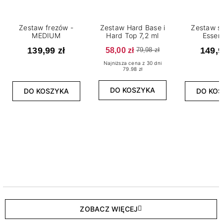
Zestaw frezów -
Zestaw Hard Base i
Zestaw s
MEDIUM
Hard Top 7,2 ml
Essen
139,99 zł
58,00 zł
149,9
79,98 zł
Najniższa cena z 30 dni
79.98 zł
DO KOSZYKA
DO KOSZYKA
DO KO
ZOBACZ WIĘCEJ