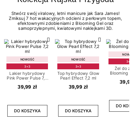
Stwórz swój viralowy, letni manicure jak Sara James!
Zmiksuj 7 hot wakacyjnych odcieni z perłowym topem,
efektownymi zdobieniami z Blooming Gel oraz
samoprzylepnymi, kwiatowymi naklejkami 3D.
NOW
NOWOŚĆ
NOWOŚĆ
3+
3+3
3+3
Żel do 
Blooming G
Lakier hybrydowy
Top hybrydowy Glow
Pink Power Pulse 7,2
Pearl Effect 7,2 ml
39,9
ml
39,99 zł
39,99 zł
DO KO
DO KOSZYKA
DO KOSZYKA