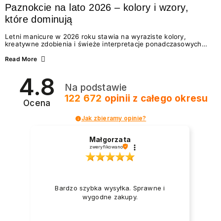
Paznokcie na lato 2026 – kolory i wzory,
które dominują
Letni manicure w 2026 roku stawia na wyraziste kolory,
kreatywne zdobienia i świeże interpretacje ponadczasowych
trendów. Wśród najmodniejszych propozycji nie brakuje
zarówno energetycznych odcieni inspirowanych wakacjami, jak
Read More
i delikatnych wzorów idealnych dla miłośniczek eleganckiej
prostoty. Jakie kolory i stylizacje paznokci będą królować latem
4.8
2026? Znajdź inspirację dla swojego manicure!
Na podstawie
122 672
opinii
z całego okresu
Ocena
Jak zbieramy opinie?
Małgorzata
zweryfikowano
Bardzo szybka wysyłka. Sprawne i
wygodne zakupy.