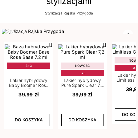
stylizacjami
Stylizacja Rajska Przygoda
Poprzedni
Nast
NOW
3+3
NOWOŚĆ
3+
3+3
Lakier h
Limitless 
Lakier hybrydowy
Lakier hybrydowy
m
Baby Boomer Rose
Pure Spark Clear 7,2
39,9
Base 7,2 ml
ml
39,99 zł
39,99 zł
DO KO
DO KOSZYKA
DO KOSZYKA