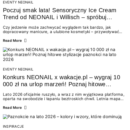
EVENTY NEONAIL
Poczuj smak lata! Sensoryczny Ice Cream
Trend od NEONAIL i Willisch – spróbuj
nowych lodów i odbierz prezent!
Czy jedzenie może zachwycać wyglądem tak bardzo, jak
dopracowany manicure, a ulubione kosmetyki – przywoływać
smak najpiękniejszych wakacyjnych wspomnień? Połączenie
świata beauty i oszałamiających deserów to coś więcej niż
Read More
chwilowa moda. To zaproszenie do celebracji chwili wszystkimi
zmysłami: przez soczysty kolor, aksamitną teksturę,
orzeźwiający zapach i słodki akcent na podniebieniu. Tego lata
NEONAIL łączy siły z marką Willisch, tworząc unikalny projekt
na styku jedzenia i piękna....
EVENTY NEONAIL
Konkurs NEONAIL x wakacje.pl – wygraj 10
000 zł na urlop marzeń! Poznaj hitowe
stylizacje paznokci na lato 2026
Lato 2026 oficjalnie ruszyło, a wraz z nim wyjątkowa platforma,
oparta na swobodzie i łapaniu beztroskich chwil. Letnia mapa
kolorów NEONAIL prowadzi nas przez najpiękniejsze
doświadczenia wakacji – od spontanicznych wyjazdów, przez
Read More
chwile relaksu, tropikalne inspiracje, aż po ekscytujące smaki.
Motywem przewodnim jest eksplorowanie i kolekcjonowanie
letnich momentów. Z tej okazji przygotowaliśmy coś absolutnie
wyjątkowego: wielki konkurs z wakacje.pl oraz dawkę
INSPIRACJE
najgorętszych trendów w...