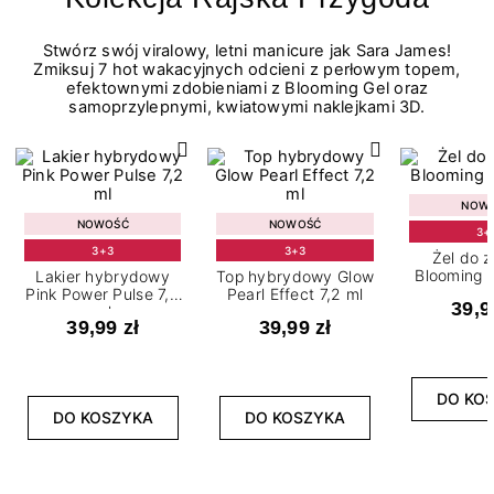
Stwórz swój viralowy, letni manicure jak Sara James!
Zmiksuj 7 hot wakacyjnych odcieni z perłowym topem,
efektownymi zdobieniami z Blooming Gel oraz
samoprzylepnymi, kwiatowymi naklejkami 3D.
NOW
NOWOŚĆ
NOWOŚĆ
3+
3+3
3+3
Żel do 
Blooming G
Lakier hybrydowy
Top hybrydowy Glow
Pink Power Pulse 7,2
Pearl Effect 7,2 ml
39,9
ml
39,99 zł
39,99 zł
DO KO
DO KOSZYKA
DO KOSZYKA