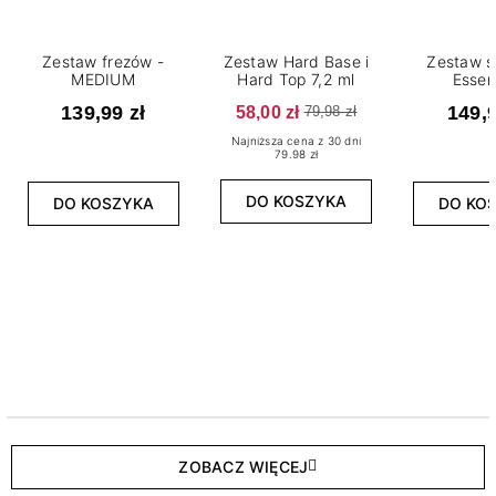
Zestaw frezów -
Zestaw Hard Base i
Zestaw s
MEDIUM
Hard Top 7,2 ml
Essen
139,99 zł
58,00 zł
149,9
79,98 zł
Najniższa cena z 30 dni
79.98 zł
DO KOSZYKA
DO KOSZYKA
DO KO
ZOBACZ WIĘCEJ