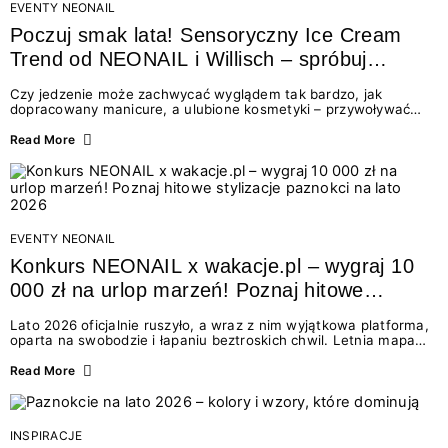
EVENTY NEONAIL
Poczuj smak lata! Sensoryczny Ice Cream
Trend od NEONAIL i Willisch – spróbuj
nowych lodów i odbierz prezent!
Czy jedzenie może zachwycać wyglądem tak bardzo, jak
dopracowany manicure, a ulubione kosmetyki – przywoływać
smak najpiękniejszych wakacyjnych wspomnień? Połączenie
świata beauty i oszałamiających deserów to coś więcej niż
Read More
chwilowa moda. To zaproszenie do celebracji chwili wszystkimi
zmysłami: przez soczysty kolor, aksamitną teksturę,
orzeźwiający zapach i słodki akcent na podniebieniu. Tego lata
NEONAIL łączy siły z marką Willisch, tworząc unikalny projekt
na styku jedzenia i piękna....
EVENTY NEONAIL
Konkurs NEONAIL x wakacje.pl – wygraj 10
000 zł na urlop marzeń! Poznaj hitowe
stylizacje paznokci na lato 2026
Lato 2026 oficjalnie ruszyło, a wraz z nim wyjątkowa platforma,
oparta na swobodzie i łapaniu beztroskich chwil. Letnia mapa
kolorów NEONAIL prowadzi nas przez najpiękniejsze
doświadczenia wakacji – od spontanicznych wyjazdów, przez
Read More
chwile relaksu, tropikalne inspiracje, aż po ekscytujące smaki.
Motywem przewodnim jest eksplorowanie i kolekcjonowanie
letnich momentów. Z tej okazji przygotowaliśmy coś absolutnie
wyjątkowego: wielki konkurs z wakacje.pl oraz dawkę
INSPIRACJE
najgorętszych trendów w...