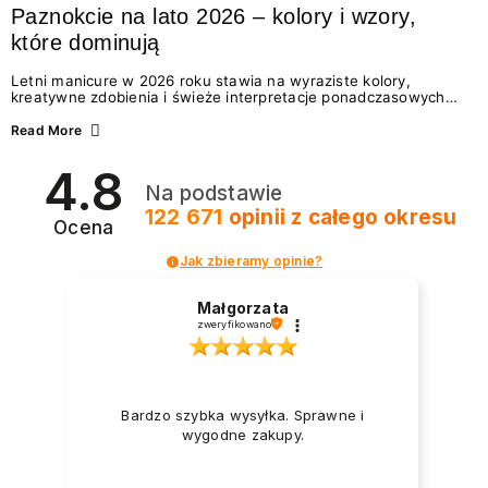
Paznokcie na lato 2026 – kolory i wzory,
które dominują
Letni manicure w 2026 roku stawia na wyraziste kolory,
kreatywne zdobienia i świeże interpretacje ponadczasowych
trendów. Wśród najmodniejszych propozycji nie brakuje
zarówno energetycznych odcieni inspirowanych wakacjami, jak
Read More
i delikatnych wzorów idealnych dla miłośniczek eleganckiej
prostoty. Jakie kolory i stylizacje paznokci będą królować latem
4.8
2026? Znajdź inspirację dla swojego manicure!
Na podstawie
122 671
opinii
z całego okresu
Ocena
Jak zbieramy opinie?
Małgorzata
zweryfikowano
Bardzo szybka wysyłka. Sprawne i
wygodne zakupy.