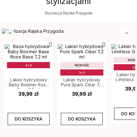
stylizacjami
Stylizacja Rajska Przygoda
Poprzedni
Nast
NOW
3+3
NOWOŚĆ
3+
3+3
Lakier h
Limitless 
Lakier hybrydowy
Lakier hybrydowy
m
Baby Boomer Rose
Pure Spark Clear 7,2
39,9
Base 7,2 ml
ml
39,99 zł
39,99 zł
DO KO
DO KOSZYKA
DO KOSZYKA