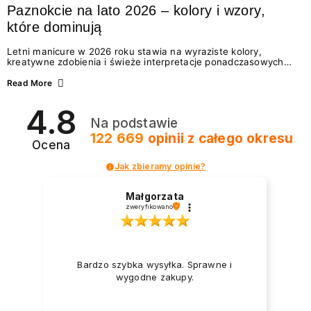
Paznokcie na lato 2026 – kolory i wzory,
które dominują
Letni manicure w 2026 roku stawia na wyraziste kolory,
kreatywne zdobienia i świeże interpretacje ponadczasowych
trendów. Wśród najmodniejszych propozycji nie brakuje
zarówno energetycznych odcieni inspirowanych wakacjami, jak
Read More
i delikatnych wzorów idealnych dla miłośniczek eleganckiej
prostoty. Jakie kolory i stylizacje paznokci będą królować latem
4.8
2026? Znajdź inspirację dla swojego manicure!
Na podstawie
122 669
opinii
z całego okresu
Ocena
Jak zbieramy opinie?
Małgorzata
zweryfikowano
Bardzo szybka wysyłka. Sprawne i
wygodne zakupy.