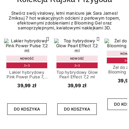
Stwórz swój viralowy, letni manicure jak Sara James!
Zmiksuj 7 hot wakacyjnych odcieni z perłowym topem,
efektownymi zdobieniami z Blooming Gel oraz
samoprzylepnymi, kwiatowymi naklejkami 3D.
NOW
NOWOŚĆ
NOWOŚĆ
3+
3+3
3+3
Żel do 
Blooming G
Lakier hybrydowy
Top hybrydowy Glow
Pink Power Pulse 7,2
Pearl Effect 7,2 ml
39,9
ml
39,99 zł
39,99 zł
DO KO
DO KOSZYKA
DO KOSZYKA