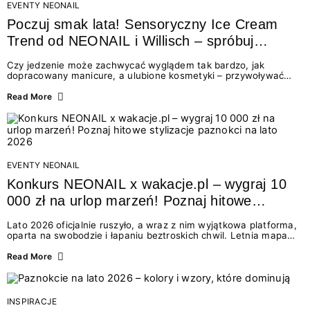
EVENTY NEONAIL
Poczuj smak lata! Sensoryczny Ice Cream
Trend od NEONAIL i Willisch – spróbuj
nowych lodów i odbierz prezent!
Czy jedzenie może zachwycać wyglądem tak bardzo, jak
dopracowany manicure, a ulubione kosmetyki – przywoływać
smak najpiękniejszych wakacyjnych wspomnień? Połączenie
świata beauty i oszałamiających deserów to coś więcej niż
Read More
chwilowa moda. To zaproszenie do celebracji chwili wszystkimi
zmysłami: przez soczysty kolor, aksamitną teksturę,
orzeźwiający zapach i słodki akcent na podniebieniu. Tego lata
NEONAIL łączy siły z marką Willisch, tworząc unikalny projekt
na styku jedzenia i piękna....
EVENTY NEONAIL
Konkurs NEONAIL x wakacje.pl – wygraj 10
000 zł na urlop marzeń! Poznaj hitowe
stylizacje paznokci na lato 2026
Lato 2026 oficjalnie ruszyło, a wraz z nim wyjątkowa platforma,
oparta na swobodzie i łapaniu beztroskich chwil. Letnia mapa
kolorów NEONAIL prowadzi nas przez najpiękniejsze
doświadczenia wakacji – od spontanicznych wyjazdów, przez
Read More
chwile relaksu, tropikalne inspiracje, aż po ekscytujące smaki.
Motywem przewodnim jest eksplorowanie i kolekcjonowanie
letnich momentów. Z tej okazji przygotowaliśmy coś absolutnie
wyjątkowego: wielki konkurs z wakacje.pl oraz dawkę
INSPIRACJE
najgorętszych trendów w...