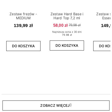
Zestaw frezów -
Zestaw Hard Base i
Zestaw s
MEDIUM
Hard Top 7,2 ml
Essen
139,99 zł
58,00 zł
149,9
79,98 zł
Najniższa cena z 30 dni
79.98 zł
DO KOSZYKA
DO KOSZYKA
DO KO
ZOBACZ WIĘCEJ