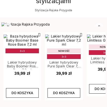
stylizacjami
Stylizacja Rajska Przygoda
Poprzedni
Nast
NOW
3+3
NOWOŚĆ
3+
3+3
Lakier h
Limitless 
Lakier hybrydowy
Lakier hybrydowy
m
Baby Boomer Rose
Pure Spark Clear 7,2
39,9
Base 7,2 ml
ml
39,99 zł
39,99 zł
DO KO
DO KOSZYKA
DO KOSZYKA