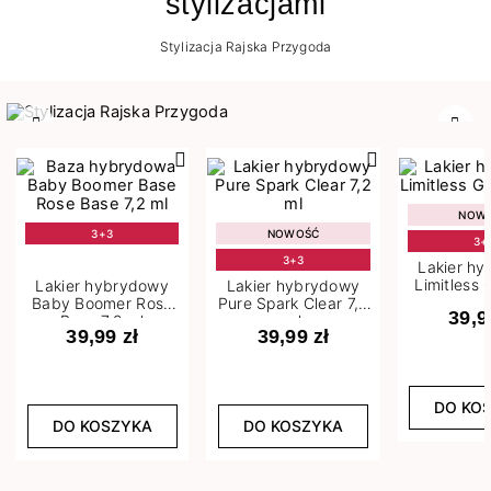
stylizacjami
Stylizacja Rajska Przygoda
Poprzedni
Nast
NOW
3+3
NOWOŚĆ
3+
3+3
Lakier h
Limitless 
Lakier hybrydowy
Lakier hybrydowy
m
Baby Boomer Rose
Pure Spark Clear 7,2
39,9
Base 7,2 ml
ml
39,99 zł
39,99 zł
DO KO
DO KOSZYKA
DO KOSZYKA