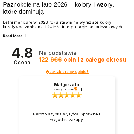
Paznokcie na lato 2026 – kolory i wzory,
które dominują
Letni manicure w 2026 roku stawia na wyraziste kolory,
kreatywne zdobienia i świeże interpretacje ponadczasowych
trendów. Wśród najmodniejszych propozycji nie brakuje
zarówno energetycznych odcieni inspirowanych wakacjami, jak
Read More
i delikatnych wzorów idealnych dla miłośniczek eleganckiej
prostoty. Jakie kolory i stylizacje paznokci będą królować latem
4.8
2026? Znajdź inspirację dla swojego manicure!
Na podstawie
122 666
opinii
z całego okresu
Ocena
Jak zbieramy opinie?
Małgorzata
zweryfikowano
Bardzo szybka wysyłka. Sprawne i
wygodne zakupy.