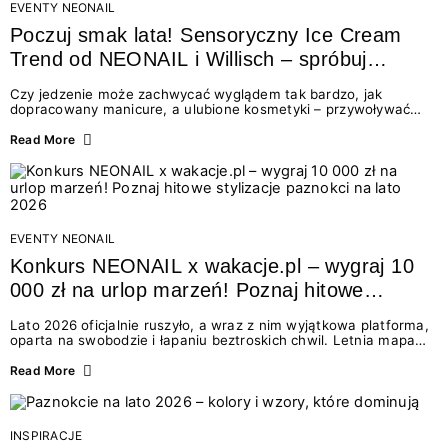
EVENTY NEONAIL
Poczuj smak lata! Sensoryczny Ice Cream
Trend od NEONAIL i Willisch – spróbuj
nowych lodów i odbierz prezent!
Czy jedzenie może zachwycać wyglądem tak bardzo, jak
dopracowany manicure, a ulubione kosmetyki – przywoływać
smak najpiękniejszych wakacyjnych wspomnień? Połączenie
świata beauty i oszałamiających deserów to coś więcej niż
Read More
chwilowa moda. To zaproszenie do celebracji chwili wszystkimi
zmysłami: przez soczysty kolor, aksamitną teksturę,
orzeźwiający zapach i słodki akcent na podniebieniu. Tego lata
NEONAIL łączy siły z marką Willisch, tworząc unikalny projekt
na styku jedzenia i piękna....
EVENTY NEONAIL
Konkurs NEONAIL x wakacje.pl – wygraj 10
000 zł na urlop marzeń! Poznaj hitowe
stylizacje paznokci na lato 2026
Lato 2026 oficjalnie ruszyło, a wraz z nim wyjątkowa platforma,
oparta na swobodzie i łapaniu beztroskich chwil. Letnia mapa
kolorów NEONAIL prowadzi nas przez najpiękniejsze
doświadczenia wakacji – od spontanicznych wyjazdów, przez
Read More
chwile relaksu, tropikalne inspiracje, aż po ekscytujące smaki.
Motywem przewodnim jest eksplorowanie i kolekcjonowanie
letnich momentów. Z tej okazji przygotowaliśmy coś absolutnie
wyjątkowego: wielki konkurs z wakacje.pl oraz dawkę
INSPIRACJE
najgorętszych trendów w...