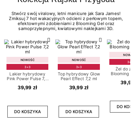
Stwórz swój viralowy, letni manicure jak Sara James!
Zmiksuj 7 hot wakacyjnych odcieni z perłowym topem,
efektownymi zdobieniami z Blooming Gel oraz
samoprzylepnymi, kwiatowymi naklejkami 3D.
NOW
NOWOŚĆ
NOWOŚĆ
3+
3+3
3+3
Żel do 
Blooming G
Lakier hybrydowy
Top hybrydowy Glow
Pink Power Pulse 7,2
Pearl Effect 7,2 ml
39,9
ml
39,99 zł
39,99 zł
DO KO
DO KOSZYKA
DO KOSZYKA