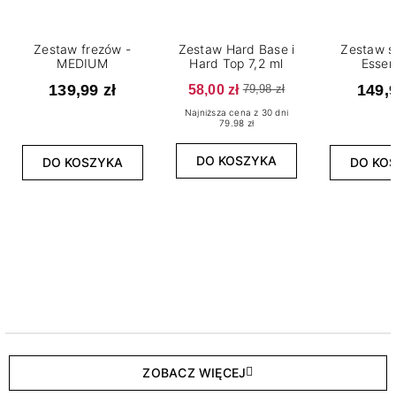
Zestaw frezów -
Zestaw Hard Base i
Zestaw s
MEDIUM
Hard Top 7,2 ml
Essen
139,99 zł
58,00 zł
149,9
79,98 zł
Najniższa cena z 30 dni
79.98 zł
DO KOSZYKA
DO KOSZYKA
DO KO
ZOBACZ WIĘCEJ