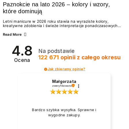
Paznokcie na lato 2026 – kolory i wzory,
które dominują
Letni manicure w 2026 roku stawia na wyraziste kolory,
kreatywne zdobienia i świeże interpretacje ponadczasowych
trendów. Wśród najmodniejszych propozycji nie brakuje
zarówno energetycznych odcieni inspirowanych wakacjami, jak
Read More
i delikatnych wzorów idealnych dla miłośniczek eleganckiej
prostoty. Jakie kolory i stylizacje paznokci będą królować latem
4.8
2026? Znajdź inspirację dla swojego manicure!
Na podstawie
122 671
opinii
z całego okresu
Ocena
Jak zbieramy opinie?
Małgorzata
zweryfikowano
Bardzo szybka wysyłka. Sprawne i
wygodne zakupy.