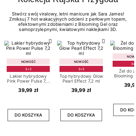
Stwórz swój viralowy, letni manicure jak Sara James!
Zmiksuj 7 hot wakacyjnych odcieni z perłowym topem,
efektownymi zdobieniami z Blooming Gel oraz
samoprzylepnymi, kwiatowymi naklejkami 3D.
NOW
NOWOŚĆ
NOWOŚĆ
3+
3+3
3+3
Żel do 
Blooming G
Lakier hybrydowy
Top hybrydowy Glow
Pink Power Pulse 7,2
Pearl Effect 7,2 ml
39,9
ml
39,99 zł
39,99 zł
DO KO
DO KOSZYKA
DO KOSZYKA