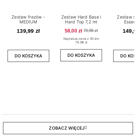
Zestaw frezów -
Zestaw Hard Base i
Zestaw s
MEDIUM
Hard Top 7,2 ml
Essen
139,99 zł
58,00 zł
149,9
79,98 zł
Najniższa cena z 30 dni
79.98 zł
DO KOSZYKA
DO KOSZYKA
DO KO
ZOBACZ WIĘCEJ