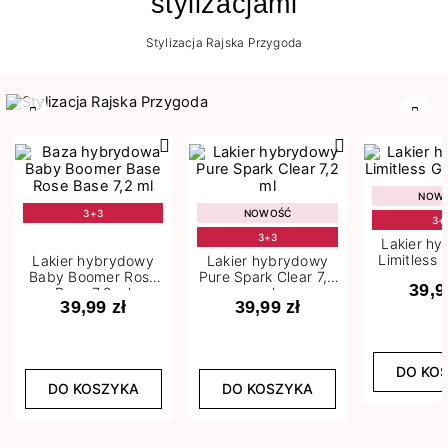
stylizacjami
Stylizacja Rajska Przygoda
Poprzedni
Nast
NOW
3+3
NOWOŚĆ
3+
3+3
Lakier h
Limitless 
Lakier hybrydowy
Lakier hybrydowy
m
Baby Boomer Rose
Pure Spark Clear 7,2
39,9
Base 7,2 ml
ml
39,99 zł
39,99 zł
DO KO
DO KOSZYKA
DO KOSZYKA