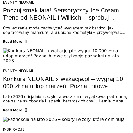
EVENTY NEONAIL
Poczuj smak lata! Sensoryczny Ice Cream
Trend od NEONAIL i Willisch – spróbuj
nowych lodów i odbierz prezent!
Czy jedzenie może zachwycać wyglądem tak bardzo, jak
dopracowany manicure, a ulubione kosmetyki – przywoływać
smak najpiękniejszych wakacyjnych wspomnień? Połączenie
świata beauty i oszałamiających deserów to coś więcej niż
Read More
chwilowa moda. To zaproszenie do celebracji chwili wszystkimi
zmysłami: przez soczysty kolor, aksamitną teksturę,
orzeźwiający zapach i słodki akcent na podniebieniu. Tego lata
NEONAIL łączy siły z marką Willisch, tworząc unikalny projekt
na styku jedzenia i piękna....
EVENTY NEONAIL
Konkurs NEONAIL x wakacje.pl – wygraj 10
000 zł na urlop marzeń! Poznaj hitowe
stylizacje paznokci na lato 2026
Lato 2026 oficjalnie ruszyło, a wraz z nim wyjątkowa platforma,
oparta na swobodzie i łapaniu beztroskich chwil. Letnia mapa
kolorów NEONAIL prowadzi nas przez najpiękniejsze
doświadczenia wakacji – od spontanicznych wyjazdów, przez
Read More
chwile relaksu, tropikalne inspiracje, aż po ekscytujące smaki.
Motywem przewodnim jest eksplorowanie i kolekcjonowanie
letnich momentów. Z tej okazji przygotowaliśmy coś absolutnie
wyjątkowego: wielki konkurs z wakacje.pl oraz dawkę
INSPIRACJE
najgorętszych trendów w...