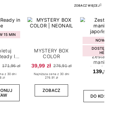
ZOBACZ WIĘCEJ
 15 MIN
NOWOŚĆ
DOSTĘPNY W
letuj
MYSTERY BOX
HEBE
eady In
COLOR
Zestaw do
ne
manicure
39,99 zł
171,96 zł
276,91 zł
japońskiego
139,99 zł
na z 30 dni
Najniższa cena z 30 dni
6 zł
276.91 zł
PONUJ
ZOBACZ
TAW
DO KOSZYKA