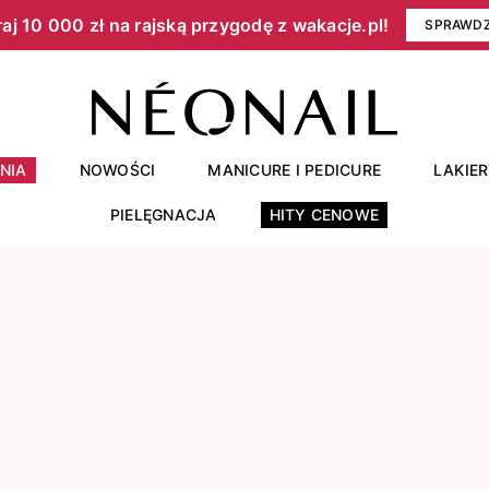
aj 10 000 zł na rajską przygodę z wakacje.pl!​
SPRAWD
NIA
NOWOŚCI
MANICURE I PEDICURE
LAKIE
PIELĘGNACJA
HITY CENOWE