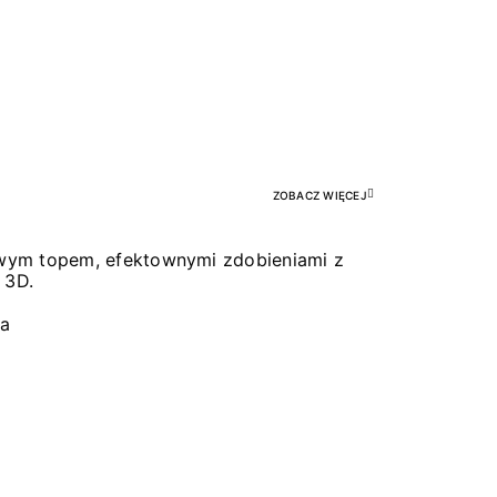
Pr
ZOBACZ WIĘCEJ
łowym topem, efektownymi zdobieniami z
 3D.