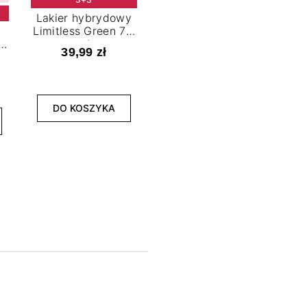
Lakier hybrydowy
Limitless Green 7,2
t
ml
39,99 zł
NOWOŚĆ
3+3
DO KOSZYKA
Lakier hybrydowy
La
Bold Horizon 7,2 ml
Fea
39,99 zł
DO KOSZYKA