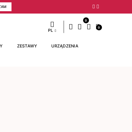
ZAM
Następny
0
0
PL
RY
ZESTAWY
URZĄDZENIA