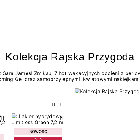
Kolekcja Rajska Przygoda
jak Sara James! Zmiksuj 7 hot wakacyjnych odcieni z per
oming Gel oraz samoprzylepnymi, kwiatowymi naklejkami
Poprzedni
Następny
NOWOŚĆ
3+3