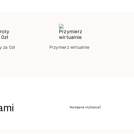
y za 0zł
Przymierz wirtualnie
jami
Następna stylizacja
Następny