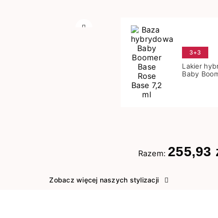
Następny
3+3
Lakier hy
Baby Boom
Base 7,2 m
255,93 
Razem:
Zobacz więcej naszych stylizacji