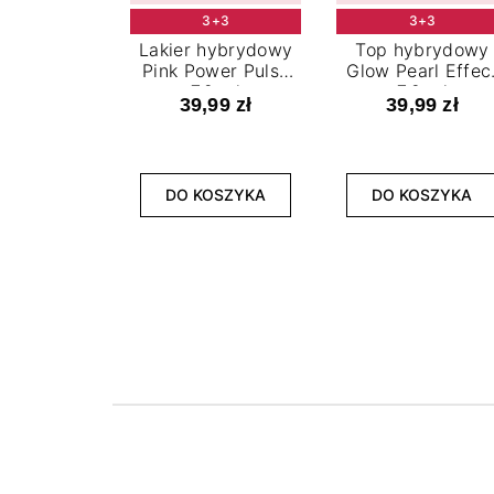
3+3
3+3
Lakier hybrydowy
Top hybrydowy
Pink Power Pulse
Glow Pearl Effec
7,2 ml
7,2 ml
39,99 zł
39,99 zł
DO KOSZYKA
DO KOSZYKA