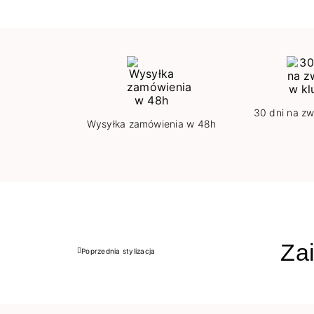
30 dni na zw
Wysyłka zamówienia w 48h
Zai
Poprzednia stylizacja
Poprzedni