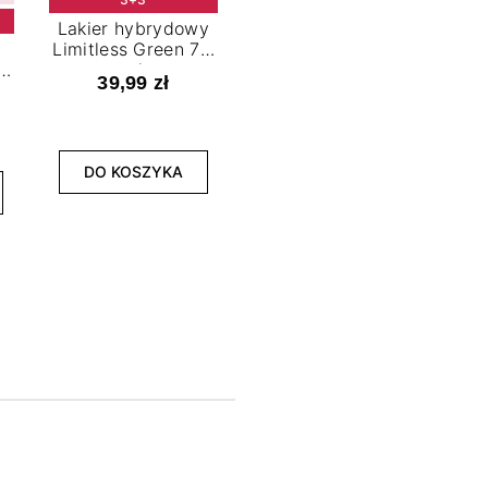
Lakier hybrydowy
Limitless Green 7,2
t
ml
39,99 zł
NOWOŚĆ
3+3
DO KOSZYKA
Lakier hybrydowy
La
Bold Horizon 7,2 ml
Fea
39,99 zł
DO KOSZYKA