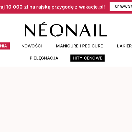
aj 10 000 zł na rajską przygodę z wakacje.pl!​
SPRAWD
NIA
NOWOŚCI
MANICURE I PEDICURE
LAKIE
PIELĘGNACJA
HITY CENOWE