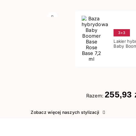
Następny
3+3
Lakier hy
Baby Boom
Base 7,2 m
255,93 
Razem:
Zobacz więcej naszych stylizacji