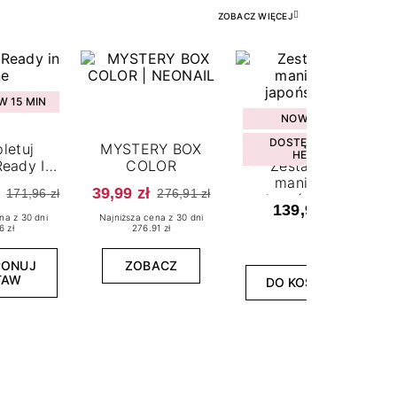
ZOBACZ WIĘCEJ
 15 MIN
NOWOŚĆ
DOSTĘPNY W
letuj
MYSTERY BOX
HEBE
eady In
COLOR
Zestaw do
ne
manicure
39,99 zł
171,96 zł
276,91 zł
japońskiego
139,99 zł
na z 30 dni
Najniższa cena z 30 dni
6 zł
276.91 zł
PONUJ
ZOBACZ
TAW
DO KOSZYKA