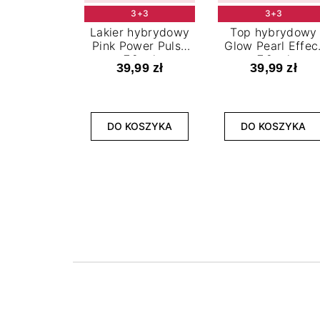
3+3
3+3
Lakier hybrydowy
Top hybrydowy
Pink Power Pulse
Glow Pearl Effec
7,2 ml
7,2 ml
39,99 zł
39,99 zł
DO KOSZYKA
DO KOSZYKA