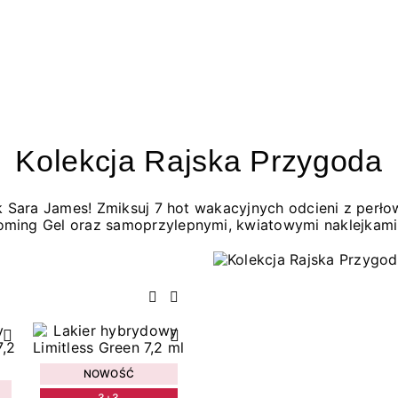
Kolekcja Rajska Przygoda
jak Sara James! Zmiksuj 7 hot wakacyjnych odcieni z per
oming Gel oraz samoprzylepnymi, kwiatowymi naklejkami
Poprzedni
Następny
NOWOŚĆ
3+3