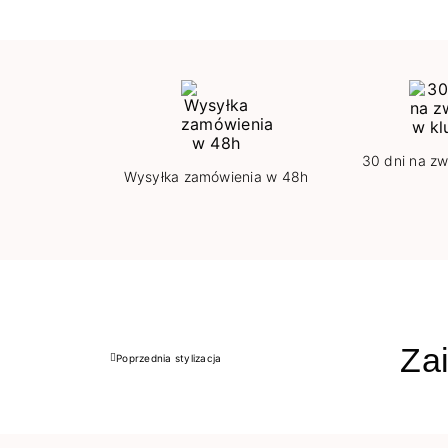
30 dni na zw
Wysyłka zamówienia w 48h
Zai
Poprzednia stylizacja
Poprzedni