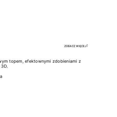
Pr
ZOBACZ WIĘCEJ
łowym topem, efektownymi zdobieniami z
 3D.