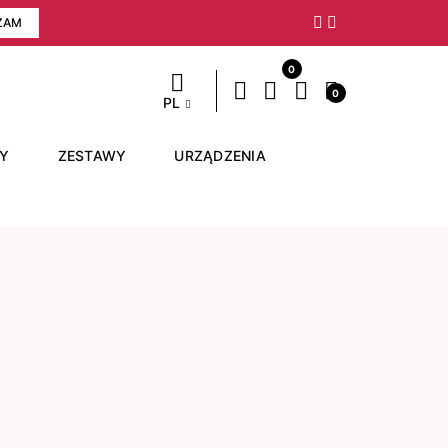
ZAM
Następny
0
0
PL
RY
ZESTAWY
URZĄDZENIA