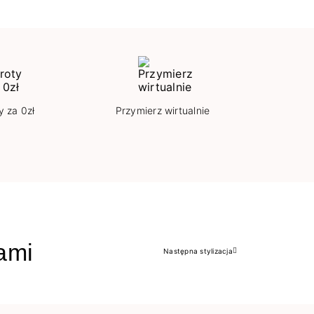
y za 0zł
Przymierz wirtualnie
jami
Następna stylizacja
Następny