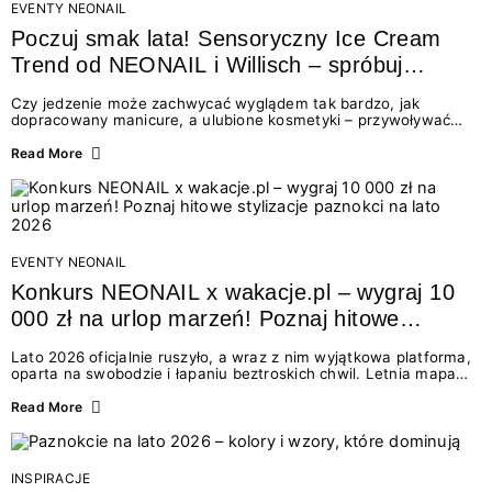
EVENTY NEONAIL
Poczuj smak lata! Sensoryczny Ice Cream
Trend od NEONAIL i Willisch – spróbuj
nowych lodów i odbierz prezent!
Czy jedzenie może zachwycać wyglądem tak bardzo, jak
dopracowany manicure, a ulubione kosmetyki – przywoływać
smak najpiękniejszych wakacyjnych wspomnień? Połączenie
świata beauty i oszałamiających deserów to coś więcej niż
Read More
chwilowa moda. To zaproszenie do celebracji chwili wszystkimi
zmysłami: przez soczysty kolor, aksamitną teksturę,
orzeźwiający zapach i słodki akcent na podniebieniu. Tego lata
NEONAIL łączy siły z marką Willisch, tworząc unikalny projekt
na styku jedzenia i piękna....
EVENTY NEONAIL
Konkurs NEONAIL x wakacje.pl – wygraj 10
000 zł na urlop marzeń! Poznaj hitowe
stylizacje paznokci na lato 2026
Lato 2026 oficjalnie ruszyło, a wraz z nim wyjątkowa platforma,
oparta na swobodzie i łapaniu beztroskich chwil. Letnia mapa
kolorów NEONAIL prowadzi nas przez najpiękniejsze
doświadczenia wakacji – od spontanicznych wyjazdów, przez
Read More
chwile relaksu, tropikalne inspiracje, aż po ekscytujące smaki.
Motywem przewodnim jest eksplorowanie i kolekcjonowanie
letnich momentów. Z tej okazji przygotowaliśmy coś absolutnie
wyjątkowego: wielki konkurs z wakacje.pl oraz dawkę
INSPIRACJE
najgorętszych trendów w...