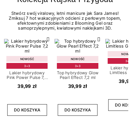
Stwórz swój viralowy, letni manicure jak Sara James!
Zmiksuj 7 hot wakacyjnych odcieni z perłowym topem,
efektownymi zdobieniami z Blooming Gel oraz
samoprzylepnymi, kwiatowymi naklejkami 3D.
NOW
NOWOŚĆ
NOWOŚĆ
3+
3+3
3+3
Lakier h
Limitless 
Lakier hybrydowy
Top hybrydowy Glow
m
Pink Power Pulse 7,2
Pearl Effect 7,2 ml
39,9
ml
39,99 zł
39,99 zł
DO KO
DO KOSZYKA
DO KOSZYKA