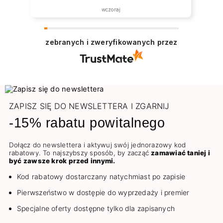
została zrealizowana ekspresowo.
wczoraj
Polecam wszystkim zainteresowanym.
zebranych i zweryfikowanych przez
ZAPISZ SIĘ DO NEWSLETTERA I ZGARNIJ
-15% rabatu powitalnego
Dołącz do newslettera i aktywuj swój jednorazowy kod
rabatowy. To najszybszy sposób, by zacząć
zamawiać taniej i
być zawsze krok przed innymi.
Kod rabatowy dostarczany natychmiast po zapisie
Pierwszeństwo w dostępie do wyprzedaży i premier
Specjalne oferty dostępne tylko dla zapisanych