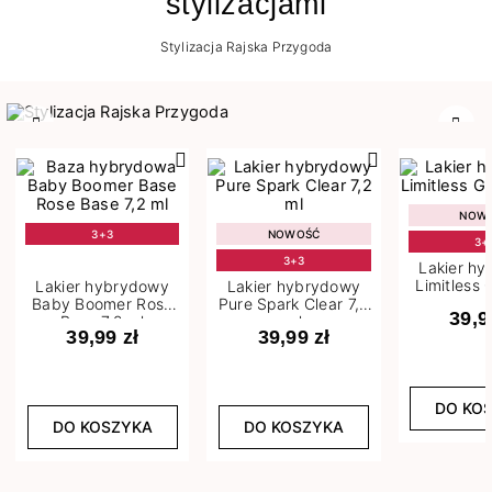
stylizacjami
Stylizacja Rajska Przygoda
Poprzedni
Nast
NOW
3+3
NOWOŚĆ
3+
3+3
Lakier h
Limitless 
Lakier hybrydowy
Lakier hybrydowy
m
Baby Boomer Rose
Pure Spark Clear 7,2
39,9
Base 7,2 ml
ml
39,99 zł
39,99 zł
DO KO
DO KOSZYKA
DO KOSZYKA