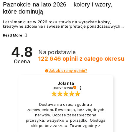
Paznokcie na lato 2026 – kolory i wzory,
które dominują
Letni manicure w 2026 roku stawia na wyraziste kolory,
kreatywne zdobienia i świeże interpretacje ponadczasowych
trendów. Wśród najmodniejszych propozycji nie brakuje
zarówno energetycznych odcieni inspirowanych wakacjami, jak
Read More
i delikatnych wzorów idealnych dla miłośniczek eleganckiej
prostoty. Jakie kolory i stylizacje paznokci będą królować latem
4.8
2026? Znajdź inspirację dla swojego manicure!
Na podstawie
122 646
opinii
z całego okresu
Ocena
Jak zbieramy opinie?
Jolanta
zweryfikowano
Dostawa na czas, zgodna z
zamówieniem. Rewelacja, bez zbędnych
nerwów. Dobrze zabezpieczona
przesyłka, wszystko w porządku. Obsługa
sklepu bez zarzutu. Towar zgodny z
opisem i zapotrzebowaniem. Przesyłka