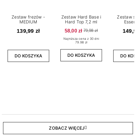
Zestaw frezów -
Zestaw Hard Base i
Zestaw s
MEDIUM
Hard Top 7,2 ml
Essen
139,99 zł
58,00 zł
149,9
79,98 zł
Najniższa cena z 30 dni
79.98 zł
DO KOSZYKA
DO KOSZYKA
DO KO
ZOBACZ WIĘCEJ