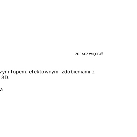
Pr
ZOBACZ WIĘCEJ
łowym topem, efektownymi zdobieniami z
 3D.