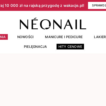
aj 10 000 zł na rajską przygodę z wakacje.pl!​
SPRAWD
NIA
NOWOŚCI
MANICURE I PEDICURE
LAKIE
PIELĘGNACJA
HITY CENOWE