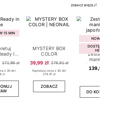
ZOBACZ WIĘCEJ
 15 MIN
NOWOŚĆ
DOSTĘPNY W
letuj
MYSTERY BOX
HEBE
eady In
COLOR
Zestaw do
ne
manicure
39,99 zł
171,96 zł
276,91 zł
japońskiego
139,99 zł
na z 30 dni
Najniższa cena z 30 dni
6 zł
276.91 zł
PONUJ
ZOBACZ
TAW
DO KOSZYKA