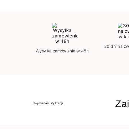
30 dni na zw
Wysyłka zamówienia w 48h
Zai
Poprzednia stylizacja
Poprzedni