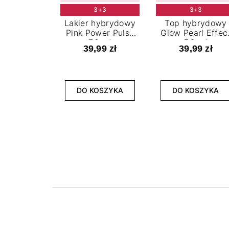
3+3
3+3
Lakier hybrydowy
Top hybrydowy
Pink Power Pulse
Glow Pearl Effec
7,2 ml
7,2 ml
39,99 zł
39,99 zł
DO KOSZYKA
DO KOSZYKA