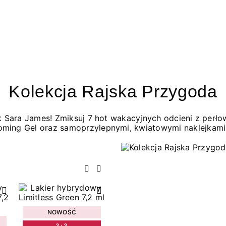
Kolekcja Rajska Przygoda
jak Sara James! Zmiksuj 7 hot wakacyjnych odcieni z per
oming Gel oraz samoprzylepnymi, kwiatowymi naklejkami
Poprzedni
Następny
NOWOŚĆ
3+3