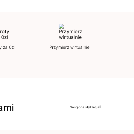
y za 0zł
Przymierz wirtualnie
jami
Następna stylizacja
Następny