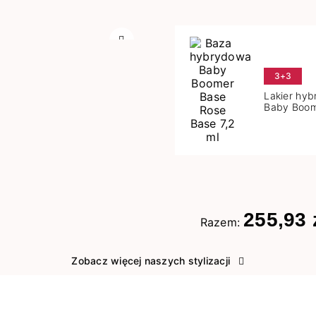
Następny
3+3
Lakier hy
Baby Boom
Base 7,2 m
255,93 
Razem:
Zobacz więcej naszych stylizacji