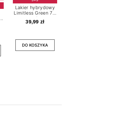
Lakier hybrydowy
Limitless Green 7,2
t
ml
39,99 zł
NOWOŚĆ
3+3
DO KOSZYKA
Lakier hybrydowy
La
Bold Horizon 7,2 ml
Fea
39,99 zł
DO KOSZYKA