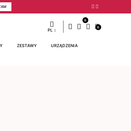
ZAM
Następny
0
0
PL
RY
ZESTAWY
URZĄDZENIA