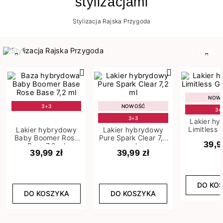
stylizacjami
Stylizacja Rajska Przygoda
Poprzedni
Nast
NOW
3+3
NOWOŚĆ
3+
3+3
Lakier h
Limitless 
Lakier hybrydowy
Lakier hybrydowy
m
Baby Boomer Rose
Pure Spark Clear 7,2
39,9
Base 7,2 ml
ml
39,99 zł
39,99 zł
DO KO
DO KOSZYKA
DO KOSZYKA