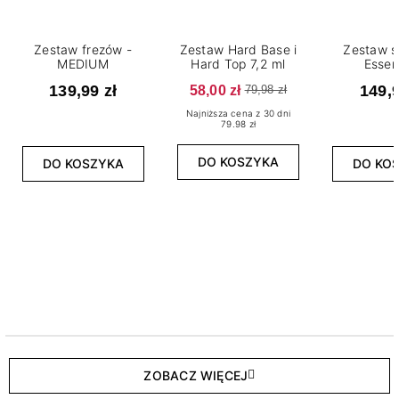
Zestaw frezów -
Zestaw Hard Base i
Zestaw s
MEDIUM
Hard Top 7,2 ml
Essen
139,99 zł
58,00 zł
149,9
79,98 zł
Najniższa cena z 30 dni
79.98 zł
DO KOSZYKA
DO KOSZYKA
DO KO
ZOBACZ WIĘCEJ