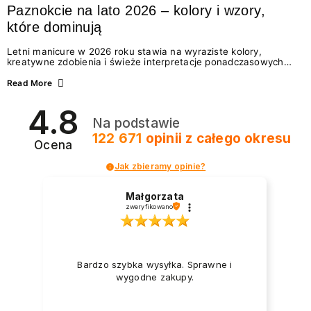
Paznokcie na lato 2026 – kolory i wzory,
które dominują
Letni manicure w 2026 roku stawia na wyraziste kolory,
kreatywne zdobienia i świeże interpretacje ponadczasowych
trendów. Wśród najmodniejszych propozycji nie brakuje
zarówno energetycznych odcieni inspirowanych wakacjami, jak
Read More
i delikatnych wzorów idealnych dla miłośniczek eleganckiej
prostoty. Jakie kolory i stylizacje paznokci będą królować latem
4.8
2026? Znajdź inspirację dla swojego manicure!
Na podstawie
122 671
opinii
z całego okresu
Ocena
Jak zbieramy opinie?
Małgorzata
zweryfikowano
Bardzo szybka wysyłka. Sprawne i
wygodne zakupy.