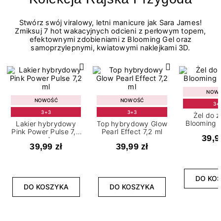
Stwórz swój viralowy, letni manicure jak Sara James!
Zmiksuj 7 hot wakacyjnych odcieni z perłowym topem,
efektownymi zdobieniami z Blooming Gel oraz
samoprzylepnymi, kwiatowymi naklejkami 3D.
NOW
NOWOŚĆ
NOWOŚĆ
3+
3+3
3+3
Żel do 
Blooming G
Lakier hybrydowy
Top hybrydowy Glow
Pink Power Pulse 7,2
Pearl Effect 7,2 ml
39,9
ml
39,99 zł
39,99 zł
DO KO
DO KOSZYKA
DO KOSZYKA