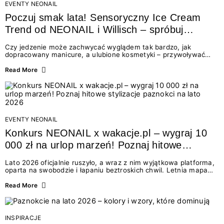
EVENTY NEONAIL
Poczuj smak lata! Sensoryczny Ice Cream
Trend od NEONAIL i Willisch – spróbuj
nowych lodów i odbierz prezent!
Czy jedzenie może zachwycać wyglądem tak bardzo, jak
dopracowany manicure, a ulubione kosmetyki – przywoływać
smak najpiękniejszych wakacyjnych wspomnień? Połączenie
świata beauty i oszałamiających deserów to coś więcej niż
Read More
chwilowa moda. To zaproszenie do celebracji chwili wszystkimi
zmysłami: przez soczysty kolor, aksamitną teksturę,
orzeźwiający zapach i słodki akcent na podniebieniu. Tego lata
NEONAIL łączy siły z marką Willisch, tworząc unikalny projekt
na styku jedzenia i piękna....
EVENTY NEONAIL
Konkurs NEONAIL x wakacje.pl – wygraj 10
000 zł na urlop marzeń! Poznaj hitowe
stylizacje paznokci na lato 2026
Lato 2026 oficjalnie ruszyło, a wraz z nim wyjątkowa platforma,
oparta na swobodzie i łapaniu beztroskich chwil. Letnia mapa
kolorów NEONAIL prowadzi nas przez najpiękniejsze
doświadczenia wakacji – od spontanicznych wyjazdów, przez
Read More
chwile relaksu, tropikalne inspiracje, aż po ekscytujące smaki.
Motywem przewodnim jest eksplorowanie i kolekcjonowanie
letnich momentów. Z tej okazji przygotowaliśmy coś absolutnie
wyjątkowego: wielki konkurs z wakacje.pl oraz dawkę
INSPIRACJE
najgorętszych trendów w...