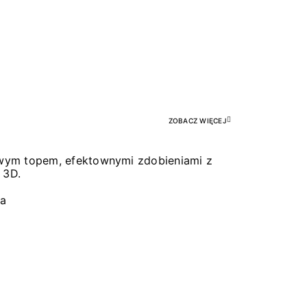
Pr
ZOBACZ WIĘCEJ
łowym topem, efektownymi zdobieniami z
 3D.