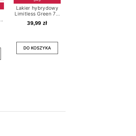
Lakier hybrydowy
Limitless Green 7,2
t
ml
39,99 zł
NOWOŚĆ
3+3
DO KOSZYKA
Lakier hybrydowy
La
Bold Horizon 7,2 ml
Fea
39,99 zł
DO KOSZYKA