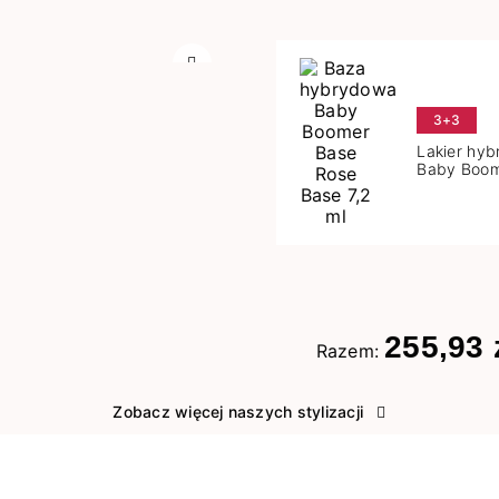
Następny
3+3
Lakier hy
Baby Boom
Base 7,2 m
255,93 
Razem:
Zobacz więcej naszych stylizacji