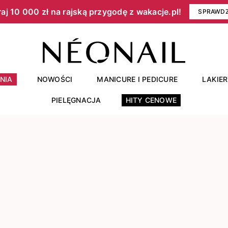
aj 10 000 zł na rajską przygodę z wakacje.pl!​
SPRAWD
NIA
NOWOŚCI
MANICURE I PEDICURE
LAKIE
PIELĘGNACJA
HITY CENOWE