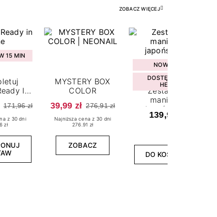
ZOBACZ WIĘCEJ
 15 MIN
NOWOŚĆ
DOSTĘPNY W
letuj
MYSTERY BOX
HEBE
eady In
COLOR
Zestaw do
ne
manicure
39,99 zł
171,96 zł
276,91 zł
japońskiego
139,99 zł
na z 30 dni
Najniższa cena z 30 dni
6 zł
276.91 zł
PONUJ
ZOBACZ
TAW
DO KOSZYKA