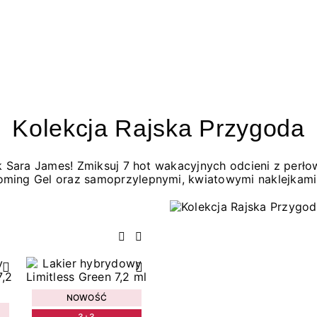
Kolekcja Rajska Przygoda
jak Sara James! Zmiksuj 7 hot wakacyjnych odcieni z per
oming Gel oraz samoprzylepnymi, kwiatowymi naklejkami
Poprzedni
Następny
NOWOŚĆ
3+3