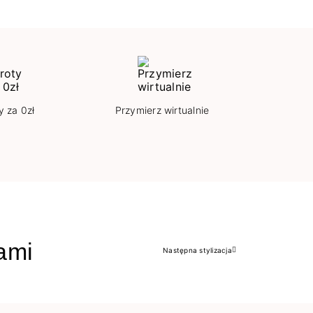
y za 0zł
Przymierz wirtualnie
jami
Następna stylizacja
Następny