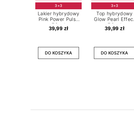
3+3
3+3
Lakier hybrydowy
Top hybrydowy
Pink Power Pulse
Glow Pearl Effec
7,2 ml
7,2 ml
39,99 zł
39,99 zł
DO KOSZYKA
DO KOSZYKA