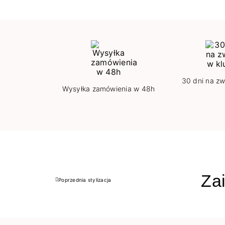
30 dni na zw
Wysyłka zamówienia w 48h
Zai
Poprzednia stylizacja
Poprzedni