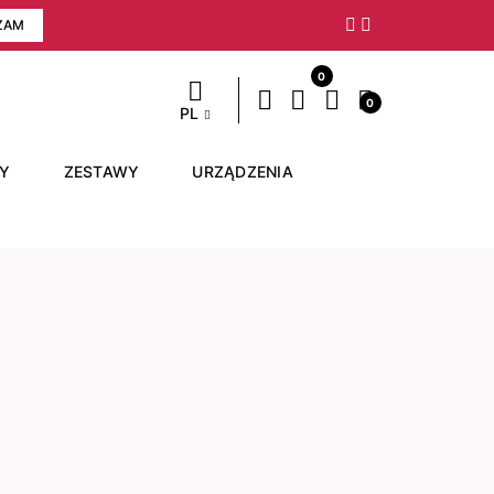
ZAM
Następny
0
0
PL
RY
ZESTAWY
URZĄDZENIA