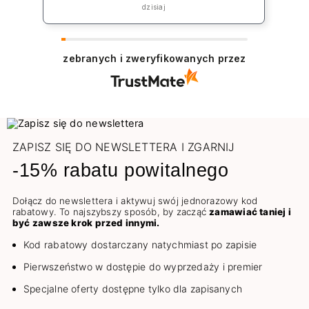
„rekompensatę” jednak koszt np lakieru
dzisiaj
to 39zł plus koszt przesyłki co jest w
żaden sposób niezadowalające.
zebranych i zweryfikowanych przez
ZAPISZ SIĘ DO NEWSLETTERA I ZGARNIJ
-15% rabatu powitalnego
Dołącz do newslettera i aktywuj swój jednorazowy kod
rabatowy. To najszybszy sposób, by zacząć
zamawiać taniej i
być zawsze krok przed innymi.
Kod rabatowy dostarczany natychmiast po zapisie
Pierwszeństwo w dostępie do wyprzedaży i premier
Specjalne oferty dostępne tylko dla zapisanych