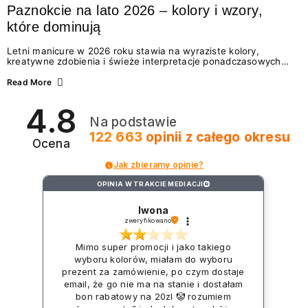
Paznokcie na lato 2026 – kolory i wzory,
które dominują
Letni manicure w 2026 roku stawia na wyraziste kolory,
kreatywne zdobienia i świeże interpretacje ponadczasowych
trendów. Wśród najmodniejszych propozycji nie brakuje
zarówno energetycznych odcieni inspirowanych wakacjami, jak
Read More
i delikatnych wzorów idealnych dla miłośniczek eleganckiej
prostoty. Jakie kolory i stylizacje paznokci będą królować latem
4.8
2026? Znajdź inspirację dla swojego manicure!
Na podstawie
122 663
opinii
z całego okresu
Ocena
Jak zbieramy opinie?
OPINIA W TRAKCIE MEDIACJI
?
Iwona
zweryfikowano
Mimo super promocji i jako takiego
wyboru kolorów, miałam do wyboru
prezent za zamówienie, po czym dostaje
email, że go nie ma na stanie i dostałam
bon rabatowy na 20zl 🤡 rozumiem