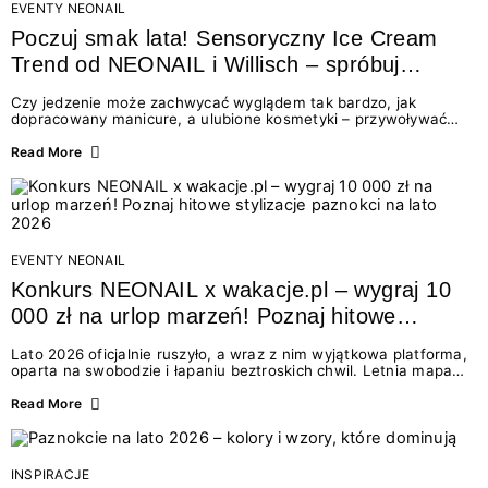
EVENTY NEONAIL
Poczuj smak lata! Sensoryczny Ice Cream
Trend od NEONAIL i Willisch – spróbuj
nowych lodów i odbierz prezent!
Czy jedzenie może zachwycać wyglądem tak bardzo, jak
dopracowany manicure, a ulubione kosmetyki – przywoływać
smak najpiękniejszych wakacyjnych wspomnień? Połączenie
świata beauty i oszałamiających deserów to coś więcej niż
Read More
chwilowa moda. To zaproszenie do celebracji chwili wszystkimi
zmysłami: przez soczysty kolor, aksamitną teksturę,
orzeźwiający zapach i słodki akcent na podniebieniu. Tego lata
NEONAIL łączy siły z marką Willisch, tworząc unikalny projekt
na styku jedzenia i piękna....
EVENTY NEONAIL
Konkurs NEONAIL x wakacje.pl – wygraj 10
000 zł na urlop marzeń! Poznaj hitowe
stylizacje paznokci na lato 2026
Lato 2026 oficjalnie ruszyło, a wraz z nim wyjątkowa platforma,
oparta na swobodzie i łapaniu beztroskich chwil. Letnia mapa
kolorów NEONAIL prowadzi nas przez najpiękniejsze
doświadczenia wakacji – od spontanicznych wyjazdów, przez
Read More
chwile relaksu, tropikalne inspiracje, aż po ekscytujące smaki.
Motywem przewodnim jest eksplorowanie i kolekcjonowanie
letnich momentów. Z tej okazji przygotowaliśmy coś absolutnie
wyjątkowego: wielki konkurs z wakacje.pl oraz dawkę
INSPIRACJE
najgorętszych trendów w...