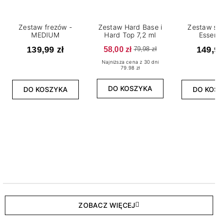
Zestaw frezów -
Zestaw Hard Base i
Zestaw s
MEDIUM
Hard Top 7,2 ml
Essen
139,99 zł
58,00 zł
149,9
79,98 zł
Najniższa cena z 30 dni
79.98 zł
DO KOSZYKA
DO KOSZYKA
DO KO
ZOBACZ WIĘCEJ