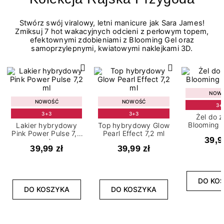
Stwórz swój viralowy, letni manicure jak Sara James!
Zmiksuj 7 hot wakacyjnych odcieni z perłowym topem,
efektownymi zdobieniami z Blooming Gel oraz
samoprzylepnymi, kwiatowymi naklejkami 3D.
NOW
NOWOŚĆ
NOWOŚĆ
3+
3+3
3+3
Żel do 
Blooming G
Lakier hybrydowy
Top hybrydowy Glow
Pink Power Pulse 7,2
Pearl Effect 7,2 ml
39,9
ml
39,99 zł
39,99 zł
DO KO
DO KOSZYKA
DO KOSZYKA