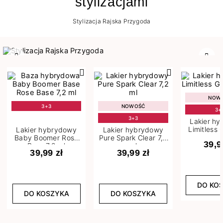
stylizacjami
Stylizacja Rajska Przygoda
Poprzedni
Nast
NOW
3+3
NOWOŚĆ
3+
3+3
Lakier h
Limitless 
Lakier hybrydowy
Lakier hybrydowy
m
Baby Boomer Rose
Pure Spark Clear 7,2
39,9
Base 7,2 ml
ml
39,99 zł
39,99 zł
DO KO
DO KOSZYKA
DO KOSZYKA