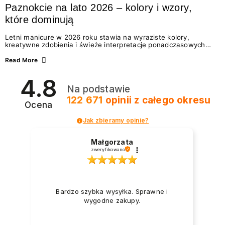
Paznokcie na lato 2026 – kolory i wzory,
które dominują
Letni manicure w 2026 roku stawia na wyraziste kolory,
kreatywne zdobienia i świeże interpretacje ponadczasowych
trendów. Wśród najmodniejszych propozycji nie brakuje
zarówno energetycznych odcieni inspirowanych wakacjami, jak
Read More
i delikatnych wzorów idealnych dla miłośniczek eleganckiej
prostoty. Jakie kolory i stylizacje paznokci będą królować latem
4.8
2026? Znajdź inspirację dla swojego manicure!
Na podstawie
122 671
opinii
z całego okresu
Ocena
Jak zbieramy opinie?
Małgorzata
zweryfikowano
Bardzo szybka wysyłka. Sprawne i
wygodne zakupy.