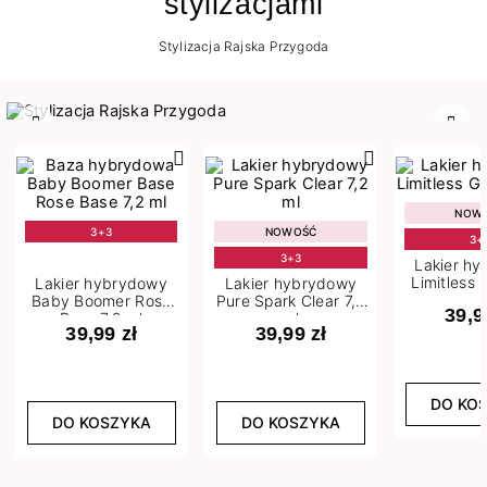
stylizacjami
Stylizacja Rajska Przygoda
Poprzedni
Nast
NOW
3+3
NOWOŚĆ
3+
3+3
Lakier h
Limitless 
Lakier hybrydowy
Lakier hybrydowy
m
Baby Boomer Rose
Pure Spark Clear 7,2
39,9
Base 7,2 ml
ml
39,99 zł
39,99 zł
DO KO
DO KOSZYKA
DO KOSZYKA