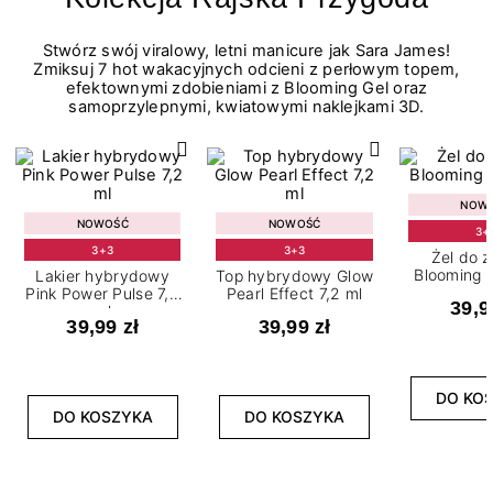
Stwórz swój viralowy, letni manicure jak Sara James!
Zmiksuj 7 hot wakacyjnych odcieni z perłowym topem,
efektownymi zdobieniami z Blooming Gel oraz
samoprzylepnymi, kwiatowymi naklejkami 3D.
NOW
NOWOŚĆ
NOWOŚĆ
3+
3+3
3+3
Żel do 
Blooming G
Lakier hybrydowy
Top hybrydowy Glow
Pink Power Pulse 7,2
Pearl Effect 7,2 ml
39,9
ml
39,99 zł
39,99 zł
DO KO
DO KOSZYKA
DO KOSZYKA