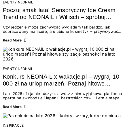
EVENTY NEONAIL
Poczuj smak lata! Sensoryczny Ice Cream
Trend od NEONAIL i Willisch – spróbuj
nowych lodów i odbierz prezent!
Czy jedzenie może zachwycać wyglądem tak bardzo, jak
dopracowany manicure, a ulubione kosmetyki – przywoływać
smak najpiękniejszych wakacyjnych wspomnień? Połączenie
świata beauty i oszałamiających deserów to coś więcej niż
Read More
chwilowa moda. To zaproszenie do celebracji chwili wszystkimi
zmysłami: przez soczysty kolor, aksamitną teksturę,
orzeźwiający zapach i słodki akcent na podniebieniu. Tego lata
NEONAIL łączy siły z marką Willisch, tworząc unikalny projekt
na styku jedzenia i piękna....
EVENTY NEONAIL
Konkurs NEONAIL x wakacje.pl – wygraj 10
000 zł na urlop marzeń! Poznaj hitowe
stylizacje paznokci na lato 2026
Lato 2026 oficjalnie ruszyło, a wraz z nim wyjątkowa platforma,
oparta na swobodzie i łapaniu beztroskich chwil. Letnia mapa
kolorów NEONAIL prowadzi nas przez najpiękniejsze
doświadczenia wakacji – od spontanicznych wyjazdów, przez
Read More
chwile relaksu, tropikalne inspiracje, aż po ekscytujące smaki.
Motywem przewodnim jest eksplorowanie i kolekcjonowanie
letnich momentów. Z tej okazji przygotowaliśmy coś absolutnie
wyjątkowego: wielki konkurs z wakacje.pl oraz dawkę
INSPIRACJE
najgorętszych trendów w...