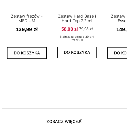
Zestaw frezów -
Zestaw Hard Base i
Zestaw s
MEDIUM
Hard Top 7,2 ml
Essen
139,99 zł
58,00 zł
149,9
79,98 zł
Najniższa cena z 30 dni
79.98 zł
DO KOSZYKA
DO KOSZYKA
DO KO
ZOBACZ WIĘCEJ