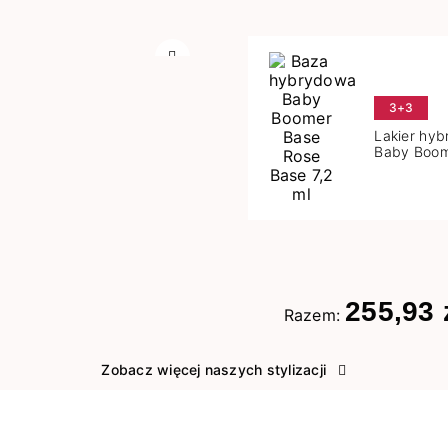
Następny
3+3
Lakier hy
Baby Boom
Base 7,2 m
255,93 
Razem:
Zobacz więcej naszych stylizacji