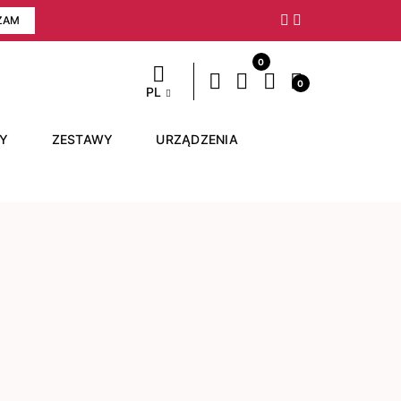
ZAM
Następny
0
0
PL
RY
ZESTAWY
URZĄDZENIA