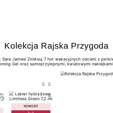
Kolekcja Rajska Przygoda
jak Sara James! Zmiksuj 7 hot wakacyjnych odcieni z per
oming Gel oraz samoprzylepnymi, kwiatowymi naklejkami
Poprzedni
Następny
NOWOŚĆ
3+3