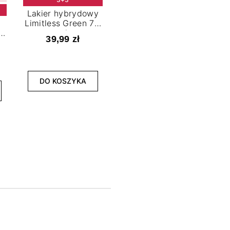
Lakier hybrydowy
Limitless Green 7,2
t
ml
39,99 zł
NOWOŚĆ
3+3
DO KOSZYKA
Lakier hybrydowy
La
Bold Horizon 7,2 ml
Fea
39,99 zł
DO KOSZYKA