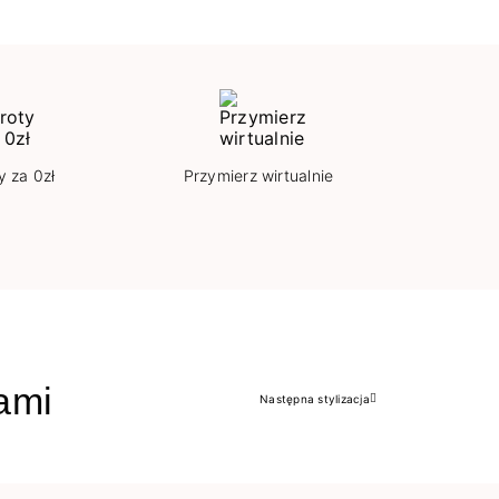
y za 0zł
Przymierz wirtualnie
jami
Następna stylizacja
Następny