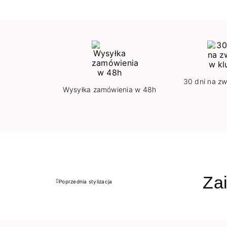
30 dni na zw
Wysyłka zamówienia w 48h
Zai
Poprzednia stylizacja
Poprzedni