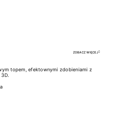
Pr
ZOBACZ WIĘCEJ
łowym topem, efektownymi zdobieniami z
 3D.