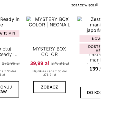
ZOBACZ WIĘCEJ
 15 MIN
NOWOŚĆ
DOSTĘPNY W
letuj
MYSTERY BOX
HEBE
eady In
COLOR
Zestaw do
ne
manicure
39,99 zł
171,96 zł
276,91 zł
japońskiego
139,99 zł
na z 30 dni
Najniższa cena z 30 dni
6 zł
276.91 zł
PONUJ
ZOBACZ
TAW
DO KOSZYKA