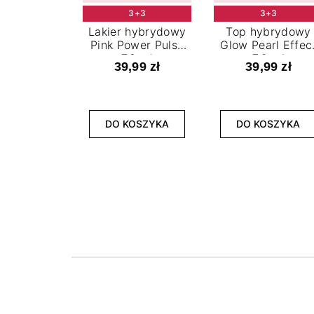
3+3
3+3
Lakier hybrydowy
Top hybrydowy
Pink Power Pulse
Glow Pearl Effec
7,2 ml
7,2 ml
39,99 zł
39,99 zł
DO KOSZYKA
DO KOSZYKA