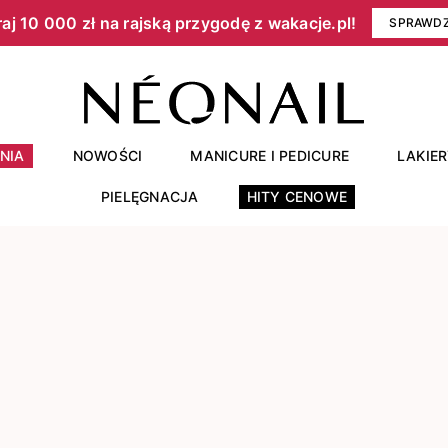
aj 10 000 zł na rajską przygodę z wakacje.pl!​
SPRAWD
NIA
NOWOŚCI
MANICURE I PEDICURE
LAKIE
PIELĘGNACJA
HITY CENOWE