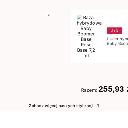
Następny
3+3
Lakier hy
Baby Boom
Base 7,2 m
255,93 
Razem:
Zobacz więcej naszych stylizacji