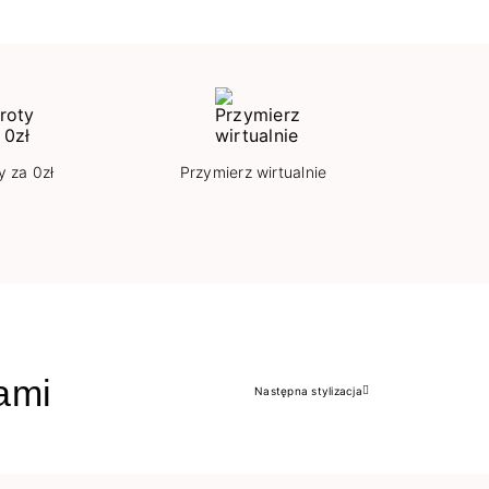
y za 0zł
Przymierz wirtualnie
jami
Następna stylizacja
Następny