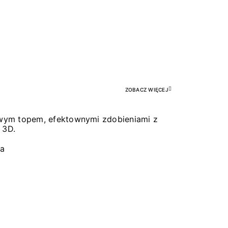
Pr
ZOBACZ WIĘCEJ
łowym topem, efektownymi zdobieniami z
 3D.