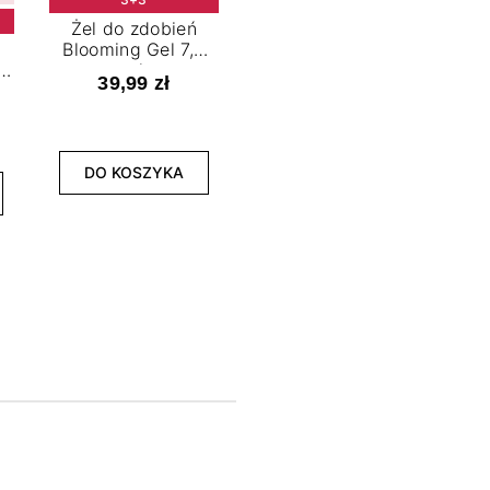
Żel do zdobień
Blooming Gel 7,2
t
ml
39,99 zł
NOWOŚĆ
3+3
DO KOSZYKA
Lakier hybrydowy
La
Limitless Green 7,2
Bol
ml
39,99 zł
DO KOSZYKA