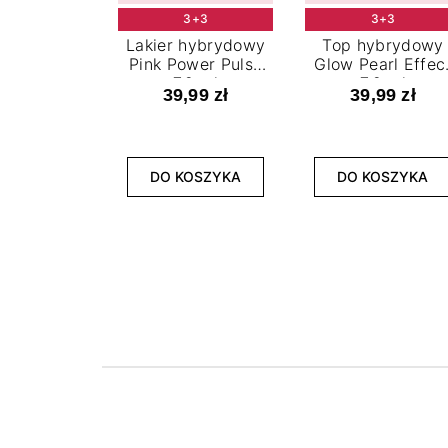
3+3
3+3
Lakier hybrydowy
Top hybrydowy
Pink Power Pulse
Glow Pearl Effec
7,2 ml
7,2 ml
39,99 zł
39,99 zł
DO KOSZYKA
DO KOSZYKA