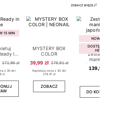
ZOBACZ WIĘCEJ
 15 MIN
NOWOŚĆ
DOSTĘPNY W
letuj
MYSTERY BOX
HEBE
eady In
COLOR
Zestaw do
ne
manicure
39,99 zł
171,96 zł
276,91 zł
japońskiego
139,99 zł
na z 30 dni
Najniższa cena z 30 dni
6 zł
276.91 zł
PONUJ
ZOBACZ
TAW
DO KOSZYKA