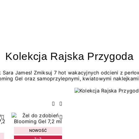
Kolekcja Rajska Przygoda
jak Sara James! Zmiksuj 7 hot wakacyjnych odcieni z per
oming Gel oraz samoprzylepnymi, kwiatowymi naklejkami
Poprzedni
Następny
NOWOŚĆ
3+3