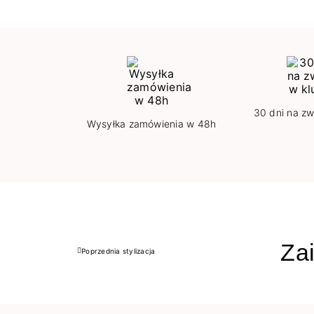
30 dni na zw
Wysyłka zamówienia w 48h
Zai
Poprzednia stylizacja
Poprzedni