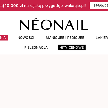
aj 10 000 zł na rajską przygodę z wakacje.pl!​
SPRAWD
NIA
NOWOŚCI
MANICURE I PEDICURE
LAKIE
PIELĘGNACJA
HITY CENOWE