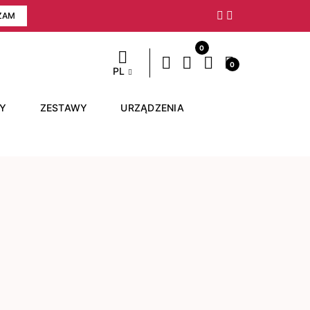
ZAM
Następny
0
0
PL
RY
ZESTAWY
URZĄDZENIA