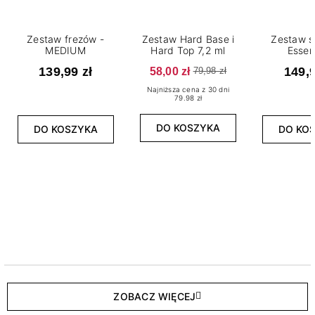
Zestaw frezów -
Zestaw Hard Base i
Zestaw s
MEDIUM
Hard Top 7,2 ml
Essen
139,99 zł
58,00 zł
149,9
79,98 zł
Najniższa cena z 30 dni
79.98 zł
DO KOSZYKA
DO KOSZYKA
DO KO
ZOBACZ WIĘCEJ