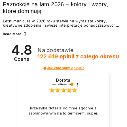
Paznokcie na lato 2026 – kolory i wzory,
które dominują
Letni manicure w 2026 roku stawia na wyraziste kolory,
kreatywne zdobienia i świeże interpretacje ponadczasowych
trendów. Wśród najmodniejszych propozycji nie brakuje
zarówno energetycznych odcieni inspirowanych wakacjami, jak
Read More
i delikatnych wzorów idealnych dla miłośniczek eleganckiej
prostoty. Jakie kolory i stylizacje paznokci będą królować latem
4.8
2026? Znajdź inspirację dla swojego manicure!
Na podstawie
122 619
opinii
z całego okresu
Ocena
Jak zbieramy opinie?
Dorota
zweryfikowano
Przesyłka dotarła do mnie zgodnie z
zaplanowanym na to terminem, super.