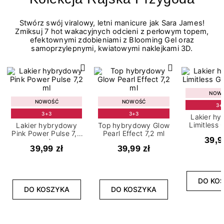
Stwórz swój viralowy, letni manicure jak Sara James!
Zmiksuj 7 hot wakacyjnych odcieni z perłowym topem,
efektownymi zdobieniami z Blooming Gel oraz
samoprzylepnymi, kwiatowymi naklejkami 3D.
NOW
NOWOŚĆ
NOWOŚĆ
3+
3+3
3+3
Lakier h
Limitless 
Lakier hybrydowy
Top hybrydowy Glow
m
Pink Power Pulse 7,2
Pearl Effect 7,2 ml
39,9
ml
39,99 zł
39,99 zł
DO KO
DO KOSZYKA
DO KOSZYKA