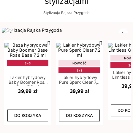
stylizacjami
Stylizacja Rajska Przygoda
Poprzedni
Nast
NOW
3+3
NOWOŚĆ
3+
3+3
Lakier h
Limitless 
Lakier hybrydowy
Lakier hybrydowy
m
Baby Boomer Rose
Pure Spark Clear 7,2
39,9
Base 7,2 ml
ml
39,99 zł
39,99 zł
DO KO
DO KOSZYKA
DO KOSZYKA