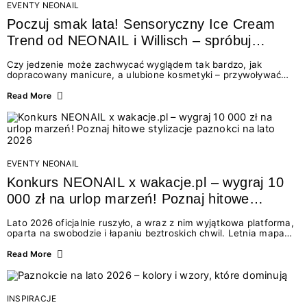
EVENTY NEONAIL
Poczuj smak lata! Sensoryczny Ice Cream
Trend od NEONAIL i Willisch – spróbuj
nowych lodów i odbierz prezent!
Czy jedzenie może zachwycać wyglądem tak bardzo, jak
dopracowany manicure, a ulubione kosmetyki – przywoływać
smak najpiękniejszych wakacyjnych wspomnień? Połączenie
świata beauty i oszałamiających deserów to coś więcej niż
Read More
chwilowa moda. To zaproszenie do celebracji chwili wszystkimi
zmysłami: przez soczysty kolor, aksamitną teksturę,
orzeźwiający zapach i słodki akcent na podniebieniu. Tego lata
NEONAIL łączy siły z marką Willisch, tworząc unikalny projekt
na styku jedzenia i piękna....
EVENTY NEONAIL
Konkurs NEONAIL x wakacje.pl – wygraj 10
000 zł na urlop marzeń! Poznaj hitowe
stylizacje paznokci na lato 2026
Lato 2026 oficjalnie ruszyło, a wraz z nim wyjątkowa platforma,
oparta na swobodzie i łapaniu beztroskich chwil. Letnia mapa
kolorów NEONAIL prowadzi nas przez najpiękniejsze
doświadczenia wakacji – od spontanicznych wyjazdów, przez
Read More
chwile relaksu, tropikalne inspiracje, aż po ekscytujące smaki.
Motywem przewodnim jest eksplorowanie i kolekcjonowanie
letnich momentów. Z tej okazji przygotowaliśmy coś absolutnie
wyjątkowego: wielki konkurs z wakacje.pl oraz dawkę
INSPIRACJE
najgorętszych trendów w...