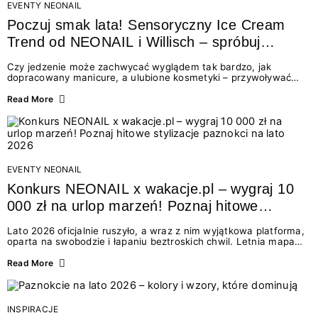
EVENTY NEONAIL
Poczuj smak lata! Sensoryczny Ice Cream
Trend od NEONAIL i Willisch – spróbuj
nowych lodów i odbierz prezent!
Czy jedzenie może zachwycać wyglądem tak bardzo, jak
dopracowany manicure, a ulubione kosmetyki – przywoływać
smak najpiękniejszych wakacyjnych wspomnień? Połączenie
świata beauty i oszałamiających deserów to coś więcej niż
Read More
chwilowa moda. To zaproszenie do celebracji chwili wszystkimi
zmysłami: przez soczysty kolor, aksamitną teksturę,
orzeźwiający zapach i słodki akcent na podniebieniu. Tego lata
NEONAIL łączy siły z marką Willisch, tworząc unikalny projekt
na styku jedzenia i piękna....
EVENTY NEONAIL
Konkurs NEONAIL x wakacje.pl – wygraj 10
000 zł na urlop marzeń! Poznaj hitowe
stylizacje paznokci na lato 2026
Lato 2026 oficjalnie ruszyło, a wraz z nim wyjątkowa platforma,
oparta na swobodzie i łapaniu beztroskich chwil. Letnia mapa
kolorów NEONAIL prowadzi nas przez najpiękniejsze
doświadczenia wakacji – od spontanicznych wyjazdów, przez
Read More
chwile relaksu, tropikalne inspiracje, aż po ekscytujące smaki.
Motywem przewodnim jest eksplorowanie i kolekcjonowanie
letnich momentów. Z tej okazji przygotowaliśmy coś absolutnie
wyjątkowego: wielki konkurs z wakacje.pl oraz dawkę
INSPIRACJE
najgorętszych trendów w...