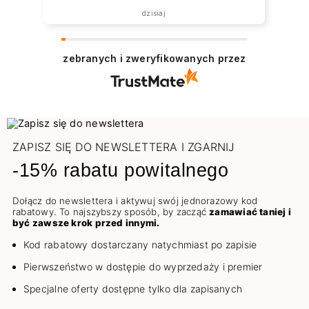
została zrealizowana ekspresowo.
dzisiaj
Polecam wszystkim zainteresowanym.
zebranych i zweryfikowanych przez
ZAPISZ SIĘ DO NEWSLETTERA I ZGARNIJ
-15% rabatu powitalnego
Dołącz do newslettera i aktywuj swój jednorazowy kod
rabatowy. To najszybszy sposób, by zacząć
zamawiać taniej i
być zawsze krok przed innymi.
Kod rabatowy dostarczany natychmiast po zapisie
Pierwszeństwo w dostępie do wyprzedaży i premier
Specjalne oferty dostępne tylko dla zapisanych