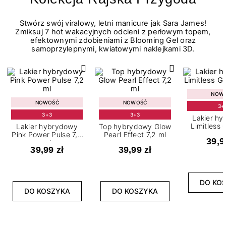
Stwórz swój viralowy, letni manicure jak Sara James!
Zmiksuj 7 hot wakacyjnych odcieni z perłowym topem,
efektownymi zdobieniami z Blooming Gel oraz
samoprzylepnymi, kwiatowymi naklejkami 3D.
NOW
NOWOŚĆ
NOWOŚĆ
3+
3+3
3+3
Lakier h
Limitless 
Lakier hybrydowy
Top hybrydowy Glow
m
Pink Power Pulse 7,2
Pearl Effect 7,2 ml
39,9
ml
39,99 zł
39,99 zł
DO KO
DO KOSZYKA
DO KOSZYKA