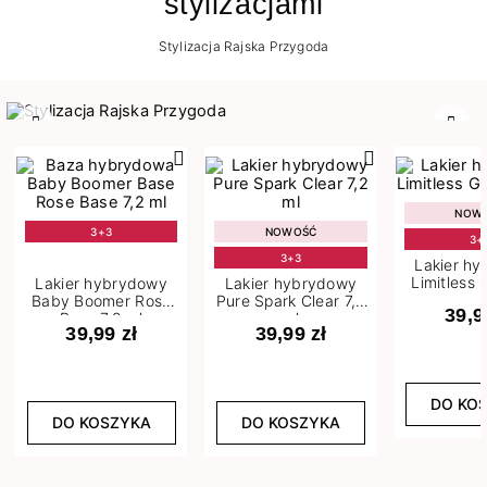
stylizacjami
Stylizacja Rajska Przygoda
Poprzedni
Nast
NOW
3+3
NOWOŚĆ
3+
3+3
Lakier h
Limitless 
Lakier hybrydowy
Lakier hybrydowy
m
Baby Boomer Rose
Pure Spark Clear 7,2
39,9
Base 7,2 ml
ml
39,99 zł
39,99 zł
DO KO
DO KOSZYKA
DO KOSZYKA