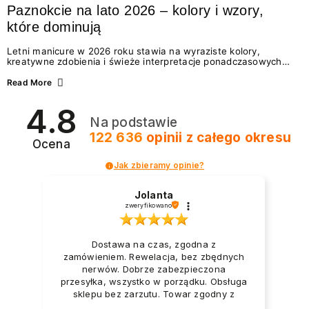
Paznokcie na lato 2026 – kolory i wzory,
które dominują
Letni manicure w 2026 roku stawia na wyraziste kolory,
kreatywne zdobienia i świeże interpretacje ponadczasowych
trendów. Wśród najmodniejszych propozycji nie brakuje
zarówno energetycznych odcieni inspirowanych wakacjami, jak
Read More
i delikatnych wzorów idealnych dla miłośniczek eleganckiej
prostoty. Jakie kolory i stylizacje paznokci będą królować latem
4.8
2026? Znajdź inspirację dla swojego manicure!
Na podstawie
122 636
opinii
z całego okresu
Ocena
Jak zbieramy opinie?
Jolanta
zweryfikowano
Dostawa na czas, zgodna z
zamówieniem. Rewelacja, bez zbędnych
nerwów. Dobrze zabezpieczona
przesyłka, wszystko w porządku. Obsługa
sklepu bez zarzutu. Towar zgodny z
opisem i zapotrzebowaniem. Przesyłka