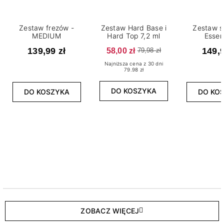
Zestaw frezów -
Zestaw Hard Base i
Zestaw s
MEDIUM
Hard Top 7,2 ml
Essen
139,99 zł
58,00 zł
149,9
79,98 zł
Najniższa cena z 30 dni
79.98 zł
DO KOSZYKA
DO KOSZYKA
DO KO
ZOBACZ WIĘCEJ