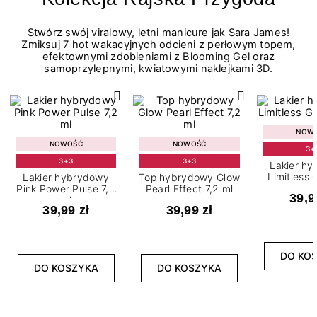
Stwórz swój viralowy, letni manicure jak Sara James!
Zmiksuj 7 hot wakacyjnych odcieni z perłowym topem,
efektownymi zdobieniami z Blooming Gel oraz
samoprzylepnymi, kwiatowymi naklejkami 3D.
NOW
NOWOŚĆ
NOWOŚĆ
3+
3+3
3+3
Lakier h
Limitless 
Lakier hybrydowy
Top hybrydowy Glow
m
Pink Power Pulse 7,2
Pearl Effect 7,2 ml
39,9
ml
39,99 zł
39,99 zł
DO KO
DO KOSZYKA
DO KOSZYKA