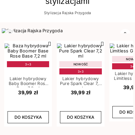
stylizacjami
Stylizacja Rajska Przygoda
Poprzedni
Nast
NOW
3+3
NOWOŚĆ
3+
3+3
Lakier h
Limitless 
Lakier hybrydowy
Lakier hybrydowy
m
Baby Boomer Rose
Pure Spark Clear 7,2
39,9
Base 7,2 ml
ml
39,99 zł
39,99 zł
DO KO
DO KOSZYKA
DO KOSZYKA