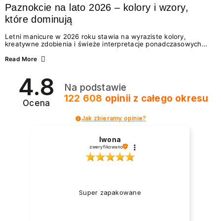
Paznokcie na lato 2026 – kolory i wzory,
które dominują
Letni manicure w 2026 roku stawia na wyraziste kolory,
kreatywne zdobienia i świeże interpretacje ponadczasowych
trendów. Wśród najmodniejszych propozycji nie brakuje
zarówno energetycznych odcieni inspirowanych wakacjami, jak
Read More
i delikatnych wzorów idealnych dla miłośniczek eleganckiej
prostoty. Jakie kolory i stylizacje paznokci będą królować latem
4.8
2026? Znajdź inspirację dla swojego manicure!
Na podstawie
122 608
opinii
z całego okresu
Ocena
Jak zbieramy opinie?
Iwona
zweryfikowano
Super zapakowane