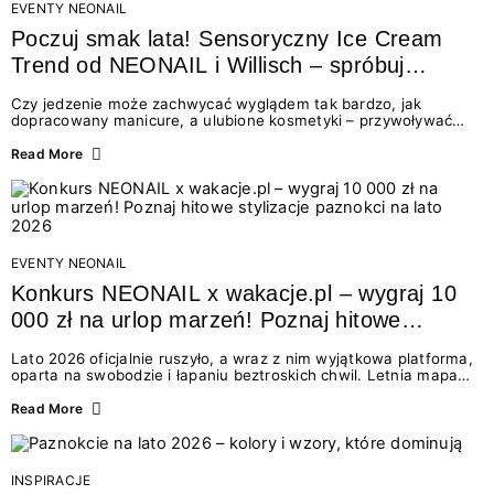
EVENTY NEONAIL
Poczuj smak lata! Sensoryczny Ice Cream
Trend od NEONAIL i Willisch – spróbuj
nowych lodów i odbierz prezent!
Czy jedzenie może zachwycać wyglądem tak bardzo, jak
dopracowany manicure, a ulubione kosmetyki – przywoływać
smak najpiękniejszych wakacyjnych wspomnień? Połączenie
świata beauty i oszałamiających deserów to coś więcej niż
Read More
chwilowa moda. To zaproszenie do celebracji chwili wszystkimi
zmysłami: przez soczysty kolor, aksamitną teksturę,
orzeźwiający zapach i słodki akcent na podniebieniu. Tego lata
NEONAIL łączy siły z marką Willisch, tworząc unikalny projekt
na styku jedzenia i piękna....
EVENTY NEONAIL
Konkurs NEONAIL x wakacje.pl – wygraj 10
000 zł na urlop marzeń! Poznaj hitowe
stylizacje paznokci na lato 2026
Lato 2026 oficjalnie ruszyło, a wraz z nim wyjątkowa platforma,
oparta na swobodzie i łapaniu beztroskich chwil. Letnia mapa
kolorów NEONAIL prowadzi nas przez najpiękniejsze
doświadczenia wakacji – od spontanicznych wyjazdów, przez
Read More
chwile relaksu, tropikalne inspiracje, aż po ekscytujące smaki.
Motywem przewodnim jest eksplorowanie i kolekcjonowanie
letnich momentów. Z tej okazji przygotowaliśmy coś absolutnie
wyjątkowego: wielki konkurs z wakacje.pl oraz dawkę
INSPIRACJE
najgorętszych trendów w...