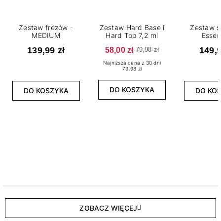
Zestaw frezów -
Zestaw Hard Base i
Zestaw s
MEDIUM
Hard Top 7,2 ml
Essen
139,99 zł
58,00 zł
149,9
79,98 zł
Najniższa cena z 30 dni
79.98 zł
DO KOSZYKA
DO KOSZYKA
DO KO
ZOBACZ WIĘCEJ