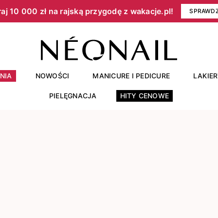
aj 10 000 zł na rajską przygodę z wakacje.pl!​
SPRAWD
NIA
NOWOŚCI
MANICURE I PEDICURE
LAKIE
PIELĘGNACJA
HITY CENOWE