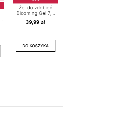
Żel do zdobień
Blooming Gel 7,2
t
ml
39,99 zł
NOWOŚĆ
3+3
DO KOSZYKA
Lakier hybrydowy
La
Limitless Green 7,2
Bol
ml
39,99 zł
DO KOSZYKA