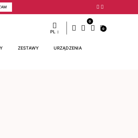
ZAM
Następny
0
0
PL
RY
ZESTAWY
URZĄDZENIA