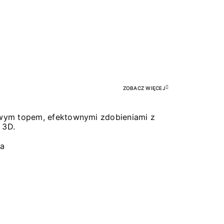
Pr
ZOBACZ WIĘCEJ
łowym topem, efektownymi zdobieniami z
 3D.