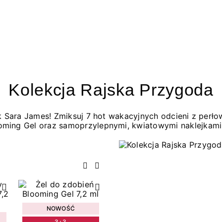
Kolekcja Rajska Przygoda
jak Sara James! Zmiksuj 7 hot wakacyjnych odcieni z per
oming Gel oraz samoprzylepnymi, kwiatowymi naklejkami
Poprzedni
Następny
NOWOŚĆ
3+3