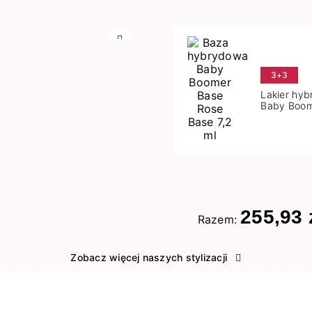
Następny
3+3
Lakier hy
Baby Boom
Base 7,2 m
255,93 
Razem:
Zobacz więcej naszych stylizacji