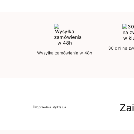
30 dni na zw
Wysyłka zamówienia w 48h
Zai
Poprzednia stylizacja
Poprzedni