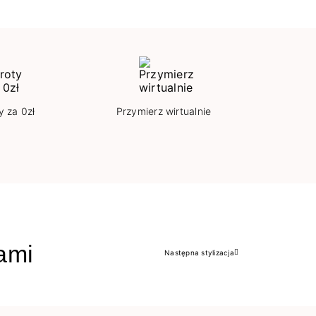
y za 0zł
Przymierz wirtualnie
jami
Następna stylizacja
Następny