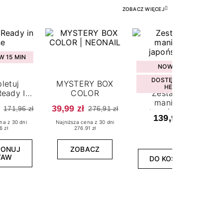
ZOBACZ WIĘCEJ
 15 MIN
NOWOŚĆ
DOSTĘPNY W
letuj
MYSTERY BOX
HEBE
eady In
COLOR
Zestaw do
ne
manicure
39,99 zł
171,96 zł
276,91 zł
japońskiego
139,99 zł
na z 30 dni
Najniższa cena z 30 dni
6 zł
276.91 zł
PONUJ
ZOBACZ
TAW
DO KOSZYKA