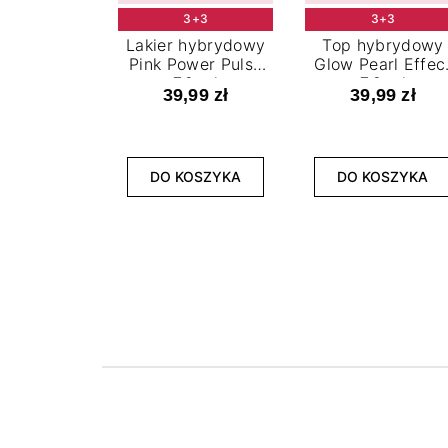
3+3
3+3
Lakier hybrydowy
Top hybrydowy
Pink Power Pulse
Glow Pearl Effec
7,2 ml
7,2 ml
39,99 zł
39,99 zł
DO KOSZYKA
DO KOSZYKA