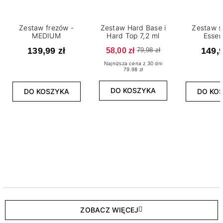
Zestaw frezów -
Zestaw Hard Base i
Zestaw s
MEDIUM
Hard Top 7,2 ml
Essen
139,99 zł
58,00 zł
149,9
79,98 zł
Najniższa cena z 30 dni
79.98 zł
DO KOSZYKA
DO KOSZYKA
DO KO
ZOBACZ WIĘCEJ