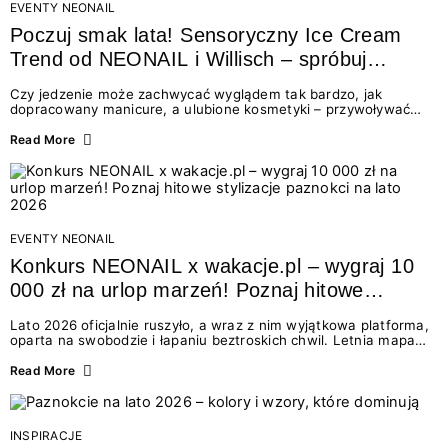
EVENTY NEONAIL
Poczuj smak lata! Sensoryczny Ice Cream
Trend od NEONAIL i Willisch – spróbuj
nowych lodów i odbierz prezent!
Czy jedzenie może zachwycać wyglądem tak bardzo, jak
dopracowany manicure, a ulubione kosmetyki – przywoływać
smak najpiękniejszych wakacyjnych wspomnień? Połączenie
świata beauty i oszałamiających deserów to coś więcej niż
Read More
chwilowa moda. To zaproszenie do celebracji chwili wszystkimi
zmysłami: przez soczysty kolor, aksamitną teksturę,
orzeźwiający zapach i słodki akcent na podniebieniu. Tego lata
NEONAIL łączy siły z marką Willisch, tworząc unikalny projekt
na styku jedzenia i piękna....
EVENTY NEONAIL
Konkurs NEONAIL x wakacje.pl – wygraj 10
000 zł na urlop marzeń! Poznaj hitowe
stylizacje paznokci na lato 2026
Lato 2026 oficjalnie ruszyło, a wraz z nim wyjątkowa platforma,
oparta na swobodzie i łapaniu beztroskich chwil. Letnia mapa
kolorów NEONAIL prowadzi nas przez najpiękniejsze
doświadczenia wakacji – od spontanicznych wyjazdów, przez
Read More
chwile relaksu, tropikalne inspiracje, aż po ekscytujące smaki.
Motywem przewodnim jest eksplorowanie i kolekcjonowanie
letnich momentów. Z tej okazji przygotowaliśmy coś absolutnie
wyjątkowego: wielki konkurs z wakacje.pl oraz dawkę
INSPIRACJE
najgorętszych trendów w...