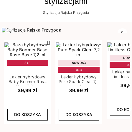
stylizacjami
Stylizacja Rajska Przygoda
Poprzedni
Nast
NOW
3+3
NOWOŚĆ
3+
3+3
Lakier h
Limitless 
Lakier hybrydowy
Lakier hybrydowy
m
Baby Boomer Rose
Pure Spark Clear 7,2
39,9
Base 7,2 ml
ml
39,99 zł
39,99 zł
DO KO
DO KOSZYKA
DO KOSZYKA