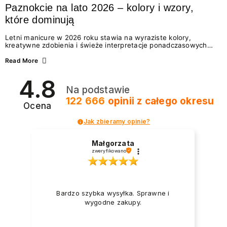
Paznokcie na lato 2026 – kolory i wzory,
które dominują
Letni manicure w 2026 roku stawia na wyraziste kolory,
kreatywne zdobienia i świeże interpretacje ponadczasowych
trendów. Wśród najmodniejszych propozycji nie brakuje
zarówno energetycznych odcieni inspirowanych wakacjami, jak
Read More
i delikatnych wzorów idealnych dla miłośniczek eleganckiej
prostoty. Jakie kolory i stylizacje paznokci będą królować latem
4.8
2026? Znajdź inspirację dla swojego manicure!
Na podstawie
122 666
opinii
z całego okresu
Ocena
Jak zbieramy opinie?
Małgorzata
zweryfikowano
Bardzo szybka wysyłka. Sprawne i
wygodne zakupy.