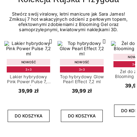
Stwórz swój viralowy, letni manicure jak Sara James!
Zmiksuj 7 hot wakacyjnych odcieni z perłowym topem,
efektownymi zdobieniami z Blooming Gel oraz
samoprzylepnymi, kwiatowymi naklejkami 3D.
NOW
NOWOŚĆ
NOWOŚĆ
3+
3+3
3+3
Żel do 
Blooming G
Lakier hybrydowy
Top hybrydowy Glow
Pink Power Pulse 7,2
Pearl Effect 7,2 ml
39,9
ml
39,99 zł
39,99 zł
DO KO
DO KOSZYKA
DO KOSZYKA