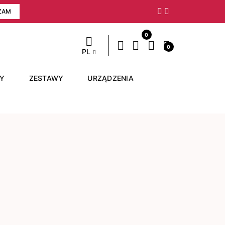
ZAM
Następny
0
0
PL
RY
ZESTAWY
URZĄDZENIA