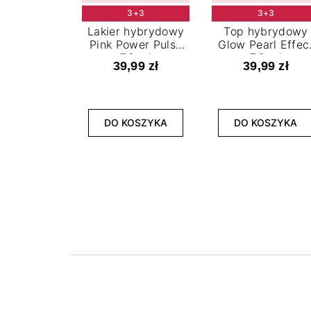
3+3
3+3
Lakier hybrydowy
Top hybrydowy
Pink Power Pulse
Glow Pearl Effec
7,2 ml
7,2 ml
39,99 zł
39,99 zł
DO KOSZYKA
DO KOSZYKA