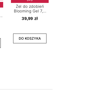
Żel do zdobień
Blooming Gel 7,2
t
ml
39,99 zł
NOWOŚĆ
3+3
DO KOSZYKA
Lakier hybrydowy
La
Limitless Green 7,2
Bol
ml
39,99 zł
DO KOSZYKA