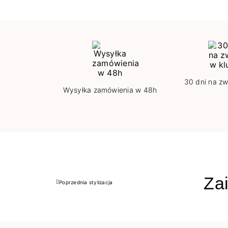
30 dni na zw
Wysyłka zamówienia w 48h
Zai
Poprzednia stylizacja
Poprzedni