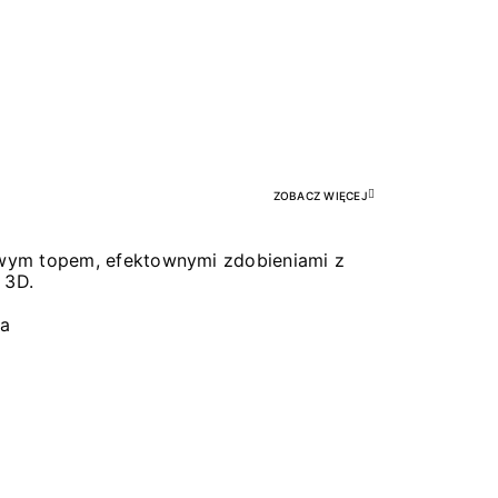
Pr
ZOBACZ WIĘCEJ
łowym topem, efektownymi zdobieniami z
 3D.