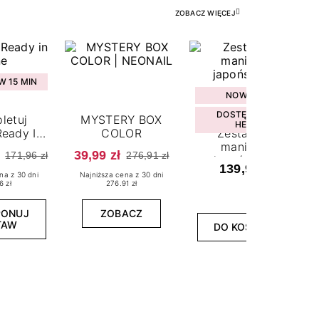
ZOBACZ WIĘCEJ
 15 MIN
NOWOŚĆ
DOSTĘPNY W
letuj
MYSTERY BOX
HEBE
eady In
COLOR
Zestaw do
ne
manicure
39,99 zł
171,96 zł
276,91 zł
japońskiego
139,99 zł
na z 30 dni
Najniższa cena z 30 dni
6 zł
276.91 zł
PONUJ
ZOBACZ
TAW
DO KOSZYKA