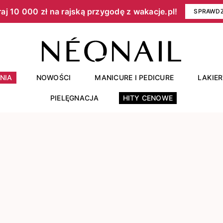
aj 10 000 zł na rajską przygodę z wakacje.pl!​
SPRAWD
NIA
NOWOŚCI
MANICURE I PEDICURE
LAKIE
PIELĘGNACJA
HITY CENOWE