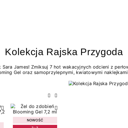
Kolekcja Rajska Przygoda
jak Sara James! Zmiksuj 7 hot wakacyjnych odcieni z per
oming Gel oraz samoprzylepnymi, kwiatowymi naklejkami
Poprzedni
Następny
NOWOŚĆ
3+3