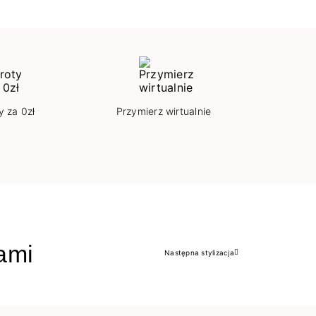
y za 0zł
Przymierz wirtualnie
jami
Następna stylizacja
Następny