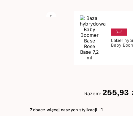
Następny
3+3
Lakier hy
Baby Boom
Base 7,2 m
255,93 
Razem:
Zobacz więcej naszych stylizacji