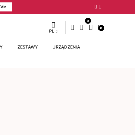
ZAM
Następny
0
0
PL
RY
ZESTAWY
URZĄDZENIA