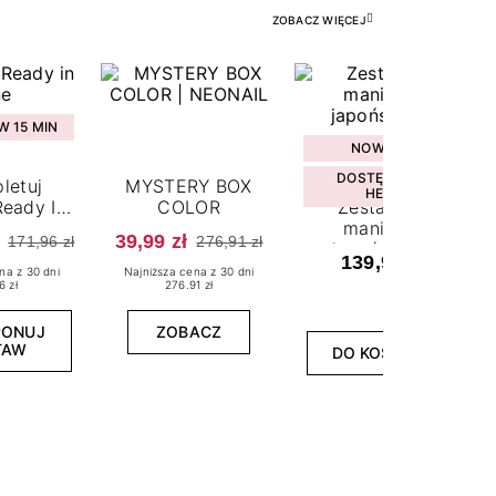
ZOBACZ WIĘCEJ
 15 MIN
NOWOŚĆ
DOSTĘPNY W
letuj
MYSTERY BOX
HEBE
eady In
COLOR
Zestaw do
ne
manicure
39,99 zł
171,96 zł
276,91 zł
japońskiego
139,99 zł
na z 30 dni
Najniższa cena z 30 dni
6 zł
276.91 zł
PONUJ
ZOBACZ
TAW
DO KOSZYKA