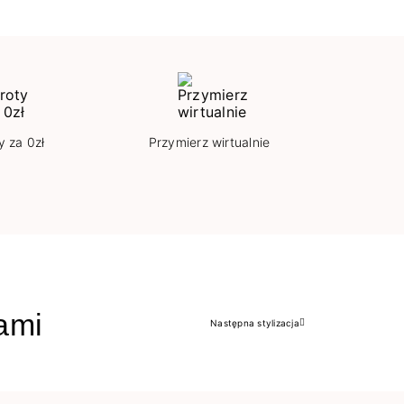
y za 0zł
Przymierz wirtualnie
jami
Następna stylizacja
Następny