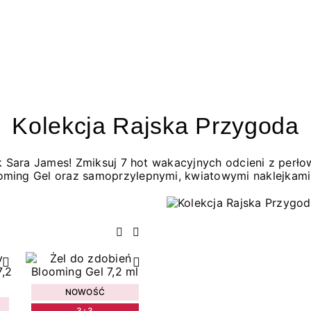
Kolekcja Rajska Przygoda
jak Sara James! Zmiksuj 7 hot wakacyjnych odcieni z per
oming Gel oraz samoprzylepnymi, kwiatowymi naklejkami
Poprzedni
Następny
NOWOŚĆ
3+3