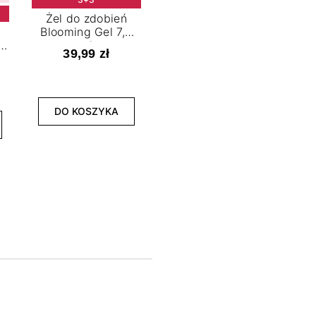
Żel do zdobień
Blooming Gel 7,2
t
ml
39,99 zł
NOWOŚĆ
3+3
DO KOSZYKA
Lakier hybrydowy
La
Limitless Green 7,2
Bol
ml
39,99 zł
DO KOSZYKA