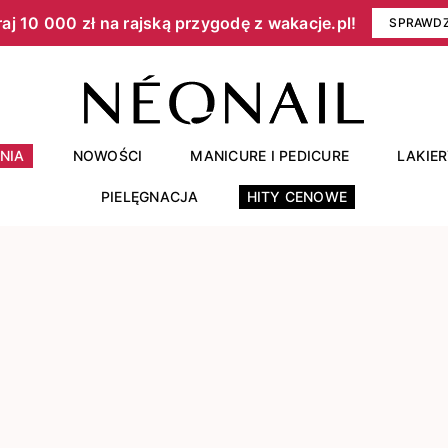
aj 10 000 zł na rajską przygodę z wakacje.pl!​
SPRAWD
NIA
NOWOŚCI
MANICURE I PEDICURE
LAKIE
PIELĘGNACJA
HITY CENOWE