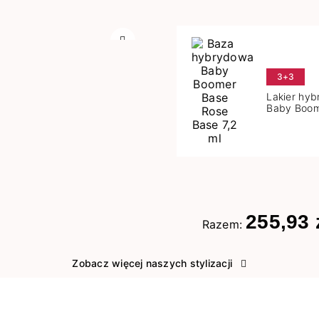
Następny
3+3
Lakier hy
Baby Boom
Base 7,2 m
255,93 
Razem:
Zobacz więcej naszych stylizacji