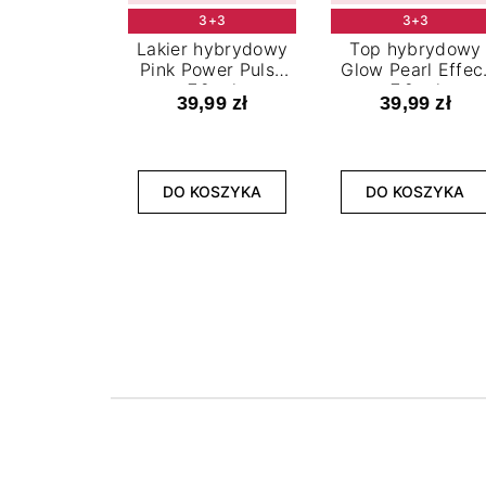
3+3
3+3
Lakier hybrydowy
Top hybrydowy
Pink Power Pulse
Glow Pearl Effec
7,2 ml
7,2 ml
39,99 zł
39,99 zł
DO KOSZYKA
DO KOSZYKA