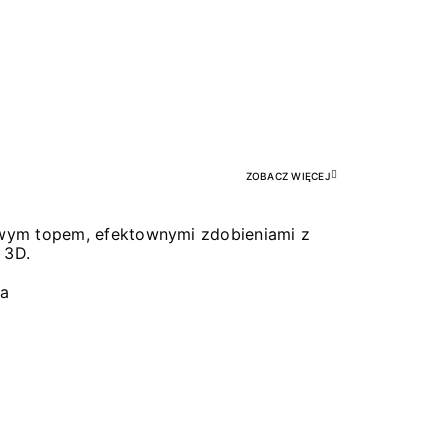
Pr
ZOBACZ WIĘCEJ
łowym topem, efektownymi zdobieniami z
 3D.