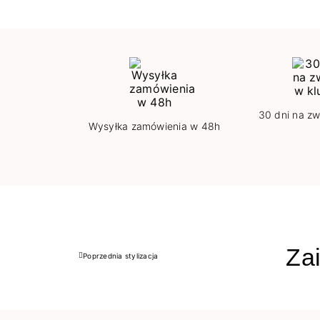
30 dni na zw
Wysyłka zamówienia w 48h
Zai
Poprzednia stylizacja
Poprzedni