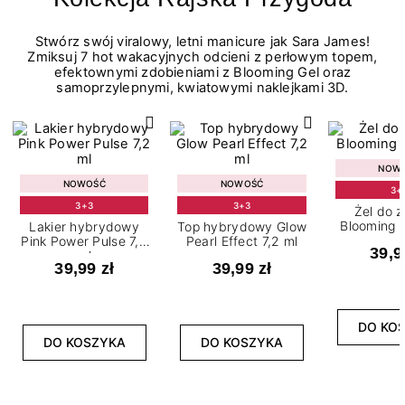
Stwórz swój viralowy, letni manicure jak Sara James!
Zmiksuj 7 hot wakacyjnych odcieni z perłowym topem,
efektownymi zdobieniami z Blooming Gel oraz
samoprzylepnymi, kwiatowymi naklejkami 3D.
NOW
NOWOŚĆ
NOWOŚĆ
3+
3+3
3+3
Żel do 
Blooming G
Lakier hybrydowy
Top hybrydowy Glow
Pink Power Pulse 7,2
Pearl Effect 7,2 ml
39,9
ml
39,99 zł
39,99 zł
DO KO
DO KOSZYKA
DO KOSZYKA