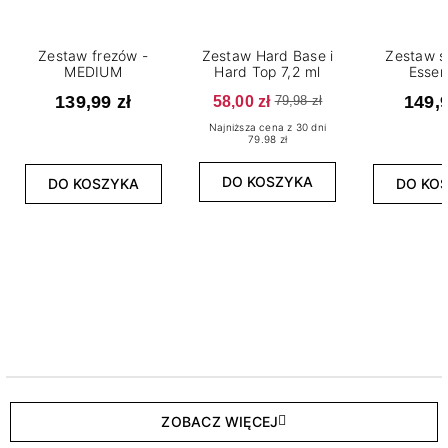
Zestaw frezów -
Zestaw Hard Base i
Zestaw s
MEDIUM
Hard Top 7,2 ml
Essen
139,99 zł
58,00 zł
149,9
79,98 zł
Najniższa cena z 30 dni
79.98 zł
DO KOSZYKA
DO KOSZYKA
DO KO
ZOBACZ WIĘCEJ