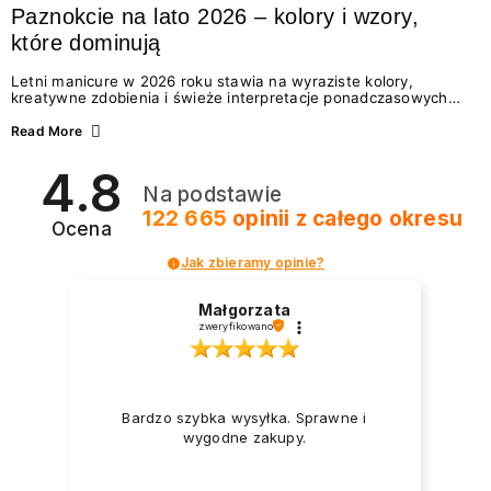
Paznokcie na lato 2026 – kolory i wzory,
które dominują
Letni manicure w 2026 roku stawia na wyraziste kolory,
kreatywne zdobienia i świeże interpretacje ponadczasowych
trendów. Wśród najmodniejszych propozycji nie brakuje
zarówno energetycznych odcieni inspirowanych wakacjami, jak
Read More
i delikatnych wzorów idealnych dla miłośniczek eleganckiej
prostoty. Jakie kolory i stylizacje paznokci będą królować latem
4.8
2026? Znajdź inspirację dla swojego manicure!
Na podstawie
122 665
opinii
z całego okresu
Ocena
Jak zbieramy opinie?
Małgorzata
zweryfikowano
Bardzo szybka wysyłka. Sprawne i
wygodne zakupy.