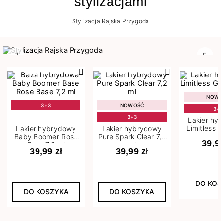
stylizacjami
Stylizacja Rajska Przygoda
Poprzedni
Nast
NOW
3+3
NOWOŚĆ
3+
3+3
Lakier h
Limitless 
Lakier hybrydowy
Lakier hybrydowy
m
Baby Boomer Rose
Pure Spark Clear 7,2
39,9
Base 7,2 ml
ml
39,99 zł
39,99 zł
DO KO
DO KOSZYKA
DO KOSZYKA