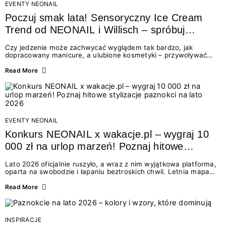
EVENTY NEONAIL
Poczuj smak lata! Sensoryczny Ice Cream
Trend od NEONAIL i Willisch – spróbuj
nowych lodów i odbierz prezent!
Czy jedzenie może zachwycać wyglądem tak bardzo, jak
dopracowany manicure, a ulubione kosmetyki – przywoływać
smak najpiękniejszych wakacyjnych wspomnień? Połączenie
świata beauty i oszałamiających deserów to coś więcej niż
Read More
chwilowa moda. To zaproszenie do celebracji chwili wszystkimi
zmysłami: przez soczysty kolor, aksamitną teksturę,
orzeźwiający zapach i słodki akcent na podniebieniu. Tego lata
NEONAIL łączy siły z marką Willisch, tworząc unikalny projekt
na styku jedzenia i piękna....
EVENTY NEONAIL
Konkurs NEONAIL x wakacje.pl – wygraj 10
000 zł na urlop marzeń! Poznaj hitowe
stylizacje paznokci na lato 2026
Lato 2026 oficjalnie ruszyło, a wraz z nim wyjątkowa platforma,
oparta na swobodzie i łapaniu beztroskich chwil. Letnia mapa
kolorów NEONAIL prowadzi nas przez najpiękniejsze
doświadczenia wakacji – od spontanicznych wyjazdów, przez
Read More
chwile relaksu, tropikalne inspiracje, aż po ekscytujące smaki.
Motywem przewodnim jest eksplorowanie i kolekcjonowanie
letnich momentów. Z tej okazji przygotowaliśmy coś absolutnie
wyjątkowego: wielki konkurs z wakacje.pl oraz dawkę
INSPIRACJE
najgorętszych trendów w...