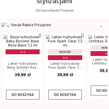
stylizacjami
Stylizacja Rajska Przygoda
Poprzedni
Nast
NOW
3+3
NOWOŚĆ
3+
3+3
Lakier h
Limitless 
Lakier hybrydowy
Lakier hybrydowy
m
Baby Boomer Rose
Pure Spark Clear 7,2
39,9
Base 7,2 ml
ml
39,99 zł
39,99 zł
DO KO
DO KOSZYKA
DO KOSZYKA