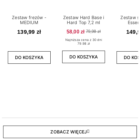
Zestaw frezów -
Zestaw Hard Base i
Zestaw s
MEDIUM
Hard Top 7,2 ml
Essen
139,99 zł
58,00 zł
149,9
79,98 zł
Najniższa cena z 30 dni
79.98 zł
DO KOSZYKA
DO KOSZYKA
DO KO
ZOBACZ WIĘCEJ