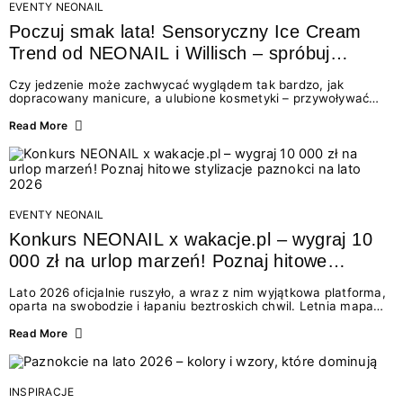
EVENTY NEONAIL
Poczuj smak lata! Sensoryczny Ice Cream
Trend od NEONAIL i Willisch – spróbuj
nowych lodów i odbierz prezent!
Czy jedzenie może zachwycać wyglądem tak bardzo, jak
dopracowany manicure, a ulubione kosmetyki – przywoływać
smak najpiękniejszych wakacyjnych wspomnień? Połączenie
świata beauty i oszałamiających deserów to coś więcej niż
Read More
chwilowa moda. To zaproszenie do celebracji chwili wszystkimi
zmysłami: przez soczysty kolor, aksamitną teksturę,
orzeźwiający zapach i słodki akcent na podniebieniu. Tego lata
NEONAIL łączy siły z marką Willisch, tworząc unikalny projekt
na styku jedzenia i piękna....
EVENTY NEONAIL
Konkurs NEONAIL x wakacje.pl – wygraj 10
000 zł na urlop marzeń! Poznaj hitowe
stylizacje paznokci na lato 2026
Lato 2026 oficjalnie ruszyło, a wraz z nim wyjątkowa platforma,
oparta na swobodzie i łapaniu beztroskich chwil. Letnia mapa
kolorów NEONAIL prowadzi nas przez najpiękniejsze
doświadczenia wakacji – od spontanicznych wyjazdów, przez
Read More
chwile relaksu, tropikalne inspiracje, aż po ekscytujące smaki.
Motywem przewodnim jest eksplorowanie i kolekcjonowanie
letnich momentów. Z tej okazji przygotowaliśmy coś absolutnie
wyjątkowego: wielki konkurs z wakacje.pl oraz dawkę
INSPIRACJE
najgorętszych trendów w...