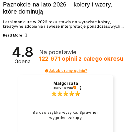
Paznokcie na lato 2026 – kolory i wzory,
które dominują
Letni manicure w 2026 roku stawia na wyraziste kolory,
kreatywne zdobienia i świeże interpretacje ponadczasowych
trendów. Wśród najmodniejszych propozycji nie brakuje
zarówno energetycznych odcieni inspirowanych wakacjami, jak
Read More
i delikatnych wzorów idealnych dla miłośniczek eleganckiej
prostoty. Jakie kolory i stylizacje paznokci będą królować latem
4.8
2026? Znajdź inspirację dla swojego manicure!
Na podstawie
122 671
opinii
z całego okresu
Ocena
Jak zbieramy opinie?
Małgorzata
zweryfikowano
Bardzo szybka wysyłka. Sprawne i
wygodne zakupy.