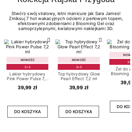
Stwórz swój viralowy, letni manicure jak Sara James!
Zmiksuj 7 hot wakacyjnych odcieni z perłowym topem,
efektownymi zdobieniami z Blooming Gel oraz
samoprzylepnymi, kwiatowymi naklejkami 3D.
NOW
NOWOŚĆ
NOWOŚĆ
3+
3+3
3+3
Żel do 
Blooming G
Lakier hybrydowy
Top hybrydowy Glow
Pink Power Pulse 7,2
Pearl Effect 7,2 ml
39,9
ml
39,99 zł
39,99 zł
DO KO
DO KOSZYKA
DO KOSZYKA