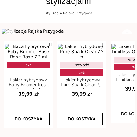
stylizacjami
Stylizacja Rajska Przygoda
Poprzedni
Nast
NOW
3+3
NOWOŚĆ
3+
3+3
Lakier h
Limitless 
Lakier hybrydowy
Lakier hybrydowy
m
Baby Boomer Rose
Pure Spark Clear 7,2
39,9
Base 7,2 ml
ml
39,99 zł
39,99 zł
DO KO
DO KOSZYKA
DO KOSZYKA