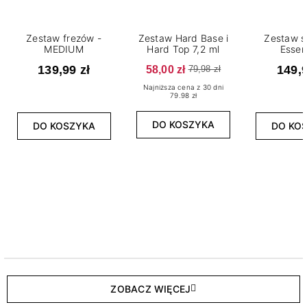
Zestaw frezów -
Zestaw Hard Base i
Zestaw s
MEDIUM
Hard Top 7,2 ml
Essen
139,99 zł
58,00 zł
149,9
79,98 zł
Najniższa cena z 30 dni
79.98 zł
DO KOSZYKA
DO KOSZYKA
DO KO
ZOBACZ WIĘCEJ