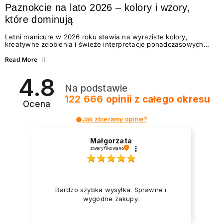
Paznokcie na lato 2026 – kolory i wzory,
które dominują
Letni manicure w 2026 roku stawia na wyraziste kolory,
kreatywne zdobienia i świeże interpretacje ponadczasowych
trendów. Wśród najmodniejszych propozycji nie brakuje
zarówno energetycznych odcieni inspirowanych wakacjami, jak
Read More
i delikatnych wzorów idealnych dla miłośniczek eleganckiej
prostoty. Jakie kolory i stylizacje paznokci będą królować latem
4.8
2026? Znajdź inspirację dla swojego manicure!
Na podstawie
122 666
opinii
z całego okresu
Ocena
Jak zbieramy opinie?
Małgorzata
zweryfikowano
Bardzo szybka wysyłka. Sprawne i
wygodne zakupy.