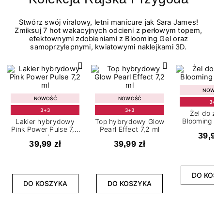
Stwórz swój viralowy, letni manicure jak Sara James!
Zmiksuj 7 hot wakacyjnych odcieni z perłowym topem,
efektownymi zdobieniami z Blooming Gel oraz
samoprzylepnymi, kwiatowymi naklejkami 3D.
NOW
NOWOŚĆ
NOWOŚĆ
3+
3+3
3+3
Żel do 
Blooming G
Lakier hybrydowy
Top hybrydowy Glow
Pink Power Pulse 7,2
Pearl Effect 7,2 ml
39,9
ml
39,99 zł
39,99 zł
DO KO
DO KOSZYKA
DO KOSZYKA