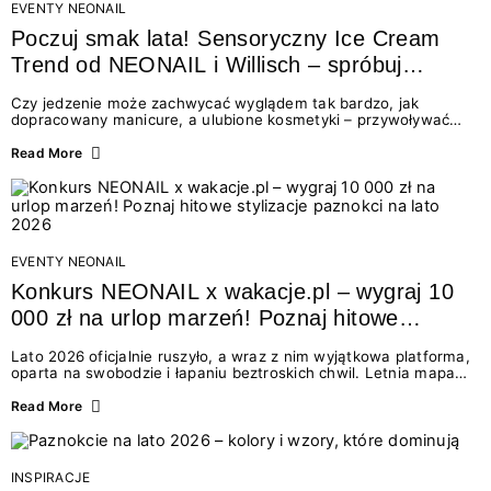
EVENTY NEONAIL
Poczuj smak lata! Sensoryczny Ice Cream
Trend od NEONAIL i Willisch – spróbuj
nowych lodów i odbierz prezent!
Czy jedzenie może zachwycać wyglądem tak bardzo, jak
dopracowany manicure, a ulubione kosmetyki – przywoływać
smak najpiękniejszych wakacyjnych wspomnień? Połączenie
świata beauty i oszałamiających deserów to coś więcej niż
Read More
chwilowa moda. To zaproszenie do celebracji chwili wszystkimi
zmysłami: przez soczysty kolor, aksamitną teksturę,
orzeźwiający zapach i słodki akcent na podniebieniu. Tego lata
NEONAIL łączy siły z marką Willisch, tworząc unikalny projekt
na styku jedzenia i piękna....
EVENTY NEONAIL
Konkurs NEONAIL x wakacje.pl – wygraj 10
000 zł na urlop marzeń! Poznaj hitowe
stylizacje paznokci na lato 2026
Lato 2026 oficjalnie ruszyło, a wraz z nim wyjątkowa platforma,
oparta na swobodzie i łapaniu beztroskich chwil. Letnia mapa
kolorów NEONAIL prowadzi nas przez najpiękniejsze
doświadczenia wakacji – od spontanicznych wyjazdów, przez
Read More
chwile relaksu, tropikalne inspiracje, aż po ekscytujące smaki.
Motywem przewodnim jest eksplorowanie i kolekcjonowanie
letnich momentów. Z tej okazji przygotowaliśmy coś absolutnie
wyjątkowego: wielki konkurs z wakacje.pl oraz dawkę
INSPIRACJE
najgorętszych trendów w...