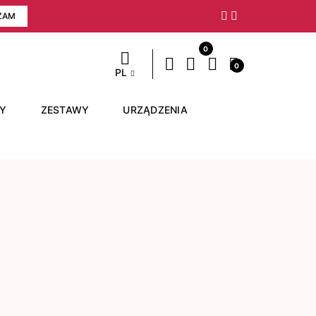
ZAM
Następny
0
0
PL
RY
ZESTAWY
URZĄDZENIA