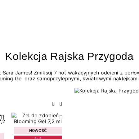
Kolekcja Rajska Przygoda
jak Sara James! Zmiksuj 7 hot wakacyjnych odcieni z per
oming Gel oraz samoprzylepnymi, kwiatowymi naklejkami
Poprzedni
Następny
NOWOŚĆ
3+3