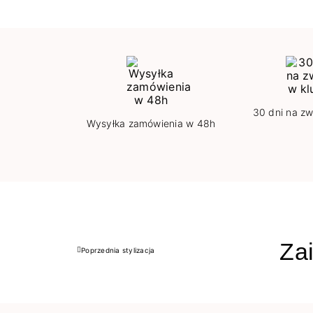
30 dni na zw
Wysyłka zamówienia w 48h
Zai
Poprzednia stylizacja
Poprzedni