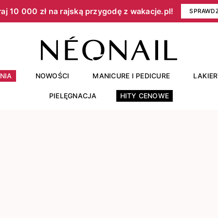
aj 10 000 zł na rajską przygodę z wakacje.pl!​
SPRAWD
NIA
NOWOŚCI
MANICURE I PEDICURE
LAKIE
PIELĘGNACJA
HITY CENOWE