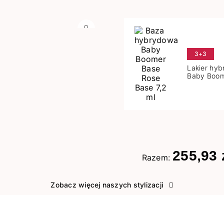
Następny
3+3
Lakier hy
Baby Boom
Base 7,2 m
255,93 
Razem:
Zobacz więcej naszych stylizacji