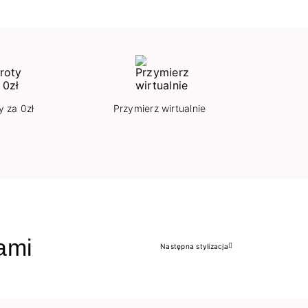
y za 0zł
Przymierz wirtualnie
jami
Następna stylizacja
Następny