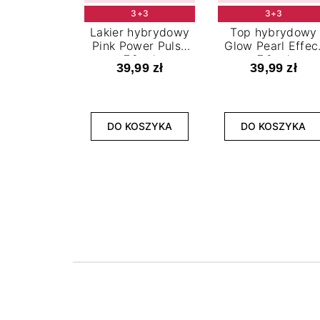
3+3
3+3
Lakier hybrydowy
Top hybrydowy
Pink Power Pulse
Glow Pearl Effec
7,2 ml
7,2 ml
39,99 zł
39,99 zł
DO KOSZYKA
DO KOSZYKA