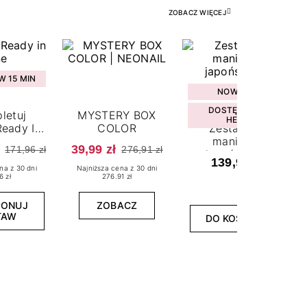
ZOBACZ WIĘCEJ
 15 MIN
NOWOŚĆ
DOSTĘPNY W
letuj
MYSTERY BOX
HEBE
eady In
COLOR
Zestaw do
ne
manicure
39,99 zł
171,96 zł
276,91 zł
japońskiego
139,99 zł
na z 30 dni
Najniższa cena z 30 dni
6 zł
276.91 zł
PONUJ
ZOBACZ
TAW
DO KOSZYKA