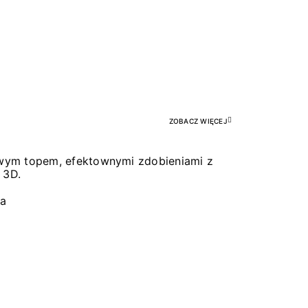
Pr
ZOBACZ WIĘCEJ
łowym topem, efektownymi zdobieniami z
 3D.