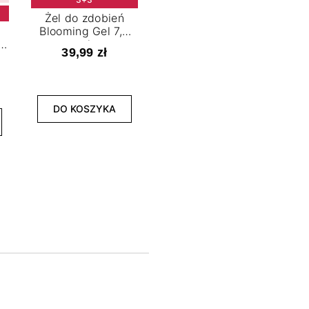
Żel do zdobień
Blooming Gel 7,2
t
ml
39,99 zł
NOWOŚĆ
3+3
DO KOSZYKA
Lakier hybrydowy
La
Limitless Green 7,2
Bol
ml
39,99 zł
DO KOSZYKA