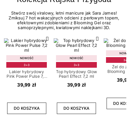
Stwórz swój viralowy, letni manicure jak Sara James!
Zmiksuj 7 hot wakacyjnych odcieni z perłowym topem,
efektownymi zdobieniami z Blooming Gel oraz
samoprzylepnymi, kwiatowymi naklejkami 3D.
NOW
NOWOŚĆ
NOWOŚĆ
3+
3+3
3+3
Żel do 
Blooming G
Lakier hybrydowy
Top hybrydowy Glow
Pink Power Pulse 7,2
Pearl Effect 7,2 ml
39,9
ml
39,99 zł
39,99 zł
DO KO
DO KOSZYKA
DO KOSZYKA