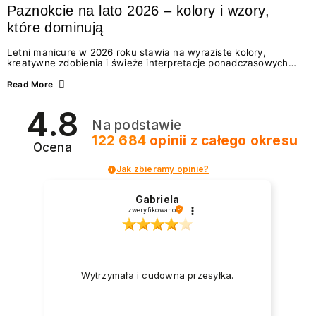
Paznokcie na lato 2026 – kolory i wzory,
które dominują
Letni manicure w 2026 roku stawia na wyraziste kolory,
kreatywne zdobienia i świeże interpretacje ponadczasowych
trendów. Wśród najmodniejszych propozycji nie brakuje
zarówno energetycznych odcieni inspirowanych wakacjami, jak
Read More
i delikatnych wzorów idealnych dla miłośniczek eleganckiej
prostoty. Jakie kolory i stylizacje paznokci będą królować latem
4.8
2026? Znajdź inspirację dla swojego manicure!
Na podstawie
122 684
opinii
z całego okresu
Ocena
Jak zbieramy opinie?
Gabriela
zweryfikowano
Wytrzymała i cudowna przesyłka.